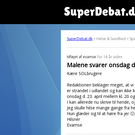
SuperDebat.
SuperDebat.dk
> Helse & Sundhed > Spø
tilføjet af
evamse
for 18 år siden
Malene svarer onsdag d. 
Kære SOLbrugere
Redaktionen beklager meget, at vi
er strandet i udlandet og kan ikke
onsdag d. 23. april mellem kl. 20 og
I kan allerede nu skrive til hende,
Jeg skulle hilse mange gange fra h
Hun glæder sig til at høre fra jer 🙂
Hilsner
Evamse