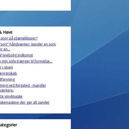
& Have
e snor på plæneklipper?
"sort" håndværker- kender en som
r en...
af lejebolig indkomst
 min sofa trænger til fornyelse...
r i stuen
eregnskab
ilfarvning
gning ved Ringsted - mangler
værkere.
te vinylmaske
kemaskine der gør alt sandet
kategorier