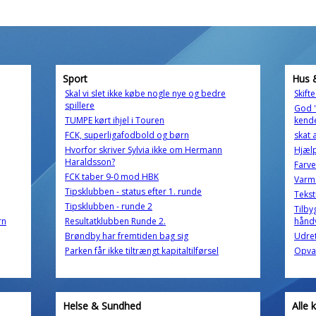
Sport
Hus 
Skal vi slet ikke købe nogle nye og bedre
Skift
spillere
God 
TUMPE kørt ihjel i Touren
kende
FCK, superligafodbold og børn
skat 
Hvorfor skriver Sylvia ikke om Hermann
Hjælp
Haraldsson?
Farve
FCK taber 9-0 mod HBK
Varm
Tipsklubben - status efter 1. runde
Tekst
Tipsklubben - runde 2
Tilby
rn
Resultatklubben Runde 2.
hånd
Brøndby har fremtiden bag sig
Udret
Parken får ikke tiltrængt kapitaltilførsel
Opvas
Helse & Sundhed
Alle 