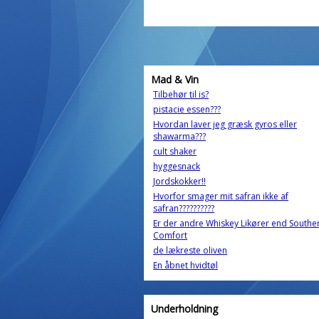
Mad & Vin
Tilbehør til is?
pistacie essen???
Hvordan laver jeg græsk gyros eller
shawarma???
cult shaker
hyggesnack
Jordskokker!!
Hvorfor smager mit safran ikke af
safran??????????
Er der andre Whiskey Likører end Southe
Comfort
de lækreste oliven
En åbnet hvidtøl
Underholdning