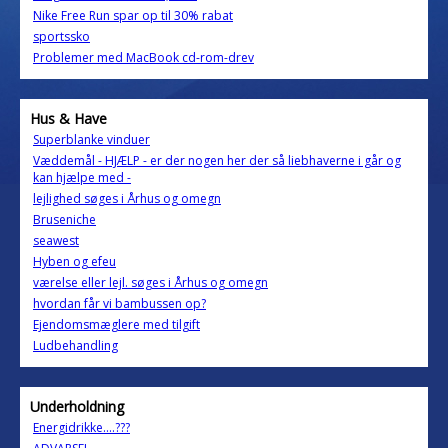
Nike Free Run spar op til 30% rabat
sportssko
Problemer med MacBook cd-rom-drev
Hus & Have
Superblanke vinduer
Væddemål - HJÆLP - er der nogen her der så liebhaverne i går og
kan hjælpe med -
lejlighed søges i Århus og omegn
Bruseniche
seawest
Hyben og efeu
værelse eller lejl. søges i Århus og omegn
hvordan får vi bambussen op?
Ejendomsmæglere med tilgift
Ludbehandling
Underholdning
Energidrikke....???