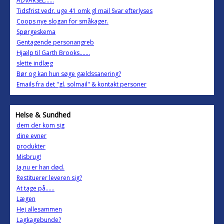
ADVARSEL......
Tidsfrist vedr. uge 41 omk gl mail Svar efterlyses
Coops nye slogan for småkager.
Spørgeskema
Gentagende personangreb
Hjælp til Garth Brooks.......
slette indlæg
Bør og kan hun søge gældssanering?
Emails fra det "gl. solmail" & kontakt personer
Helse & Sundhed
dem der kom sig
dine evner
produkter
Misbrug!
Ja,nu er han død.
Restituerer leveren sig?
At tage på......
Lægen
Hej allesammen
Lagkagebunde?