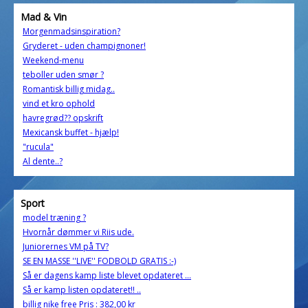
Mad & Vin
Morgenmadsinspiration?
Gryderet - uden champignoner!
Weekend-menu
teboller uden smør ?
Romantisk billig midag..
vind et kro ophold
havregrød?? opskrift
Mexicansk buffet - hjælp!
"rucula"
Al dente..?
Sport
model træning ?
Hvornår dømmer vi Riis ude.
Juniorernes VM på TV?
SE EN MASSE ''LIVE'' FODBOLD GRATIS :-)
Så er dagens kamp liste blevet opdateret ...
Så er kamp listen opdateret!! ..
billig nike free Pris : 382,00 kr