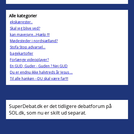
Alle kategorier
ekskærester..
Skal jeg blive ved?
kan mavesyre...Hjælp !!!
Mødesteder i nordsjælland?
Stofa Stop advarsel...
bagekartofler
Forlænge videoplayer?
En GUD, Guder - Guden ? Nej GUD
Du er endnu ikke halvtreds år Jesus ...
Til alle hankøn --DU skal være far!!!
SuperDebat.dk er det tidligere debatforum på
SOL.dk, som nu er skilt ud separat.