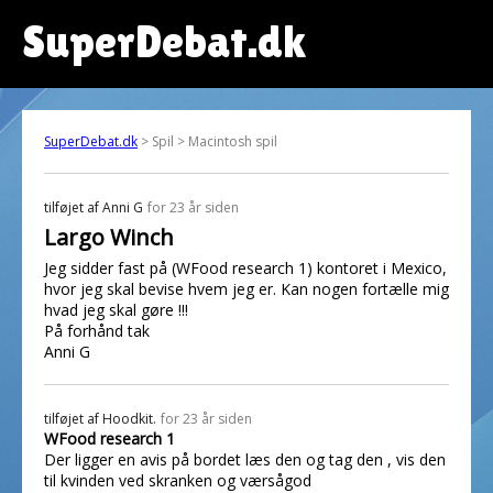
SuperDebat.dk
SuperDebat.dk
> Spil > Macintosh spil
tilføjet af
Anni G
for 23 år siden
Largo Winch
Jeg sidder fast på (WFood research 1) kontoret i Mexico,
hvor jeg skal bevise hvem jeg er. Kan nogen fortælle mig
hvad jeg skal gøre !!!
På forhånd tak
Anni G
tilføjet af
Hoodkit.
for 23 år siden
WFood research 1
Der ligger en avis på bordet læs den og tag den , vis den
til kvinden ved skranken og værsågod