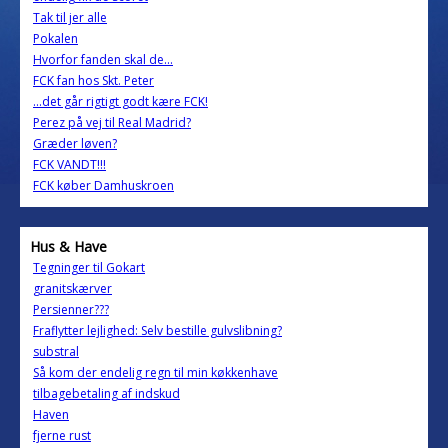
Tak til jer alle
Pokalen
Hvorfor fanden skal de...
FCK fan hos Skt. Peter
...det går rigtigt godt kære FCK!
Perez på vej til Real Madrid?
Græder løven?
FCK VANDT!!!
FCK køber Damhuskroen
Hus & Have
Tegninger til Gokart
granitskærver
Persienner???
Fraflytter lejlighed: Selv bestille gulvslibning?
substral
Så kom der endelig regn til min køkkenhave
tilbagebetaling af indskud
Haven
fjerne rust