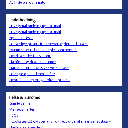
At finde en roommate
Underholdning
Spørgsmål omkring ny SOL-mail
Spørgsmål omkring ny SOL-mail
Ny sol.adresse
Forskellige priser i fremmedarbejdernes kiosker
Svampebob Firkant stemplet som homofil
Hvad sker der for SOL'en?
Slå hårdt og diskriminerende
Harry Potter Babysisster Vores Børn:
Solengle op med modet!*S*
Hvornår kan ny bruger blive oprettet?
Helse & Sundhed
Gamle venner
Mensessmerter
PCOS
http://sites.tv2.dk/operationx/ - Festfotografer sælger ecstasy -
Fladlus og hovedlus...