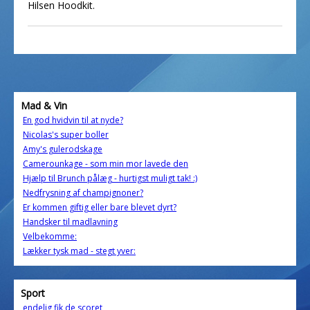
Hilsen Hoodkit.
Mad & Vin
En god hvidvin til at nyde?
Nicolas's super boller
Amy's gulerodskage
Camerounkage - som min mor lavede den
Hjælp til Brunch pålæg - hurtigst muligt tak! :)
Nedfrysning af champignoner?
Er kommen giftig eller bare blevet dyrt?
Handsker til madlavning
Velbekomme:
Lækker tysk mad - stegt yver:
Sport
endelig fik de scoret