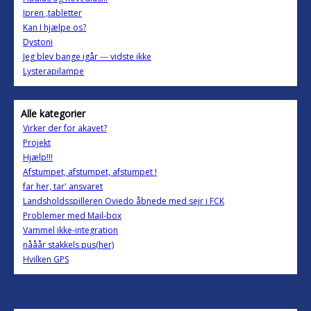
Ipren ,tabletter
Kan I hjælpe os?
Dystoni
Jeg blev bange igår --- vidste ikke
Lysterapilampe
Alle kategorier
Virker der for akavet?
Projekt
Hjælp!!!
Afstumpet, afstumpet, afstumpet !
far her, tar' ansvaret
Landsholdsspilleren Oviedo åbnede med sejr i FCK
Problemer med Mail-box
Vammel ikke-integration
nååår stakkels pus(her)
Hvilken GPS