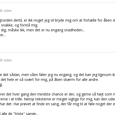
 år siden
unden dertil, er ikk noget jeg vil bryde mig om at fortælle for åben s
, snakke, og forstå mig.
r dig, måske ikk, men det er nu engang snadheden...
e...
 år siden
ve det sådan, men såen føler jeg nu engang, og det kan jeg ligesom ik
r det hele er så svært for mig, på åben skærm for alle andre.
g.
ører det hver gang den mindste chance er der, og gerne så højt som m
erne i at trille. Netop teksterne er meget vigtige for mig, kan den ud
ar det. Har prøvet at finde en sang, der får mig til at føle noget der
lle de "triste" sange...