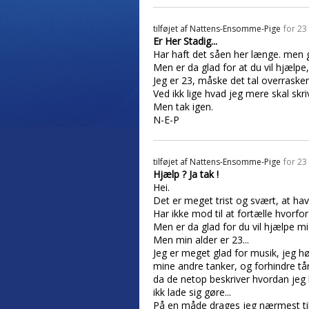
tilføjet af
Nattens-Ensomme-Pige
for 23
Er Her Stadig...
Har haft det såen her længe. men gr
Men er da glad for at du vil hjælpe
Jeg er 23, måske det tal overraske
Ved ikk lige hvad jeg mere skal skriv
Men tak igen.
N-E-P
tilføjet af
Nattens-Ensomme-Pige
for 23
Hjælp ? Ja tak !
Hei.
Det er meget trist og svært, at ha
Har ikke mod til at fortælle hvorfo
Men er da glad for du vil hjælpe mi
Men min alder er 23...
Jeg er meget glad for musik, jeg h
mine andre tanker, og forhindre tår
da de netop beskriver hvordan jeg h
ikk lade sig gøre...
På en måde drages jeg nærmest til a