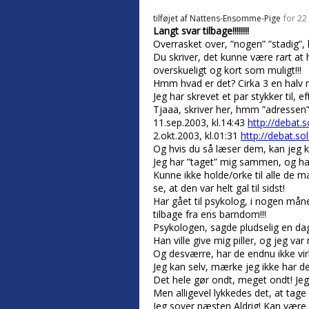
tilføjet af
Nattens-Ensomme-Pige
for 22
Langt svar tilbage!!!!!!!!
Overrasket over, ”nogen” ”stadig”,
Du skriver, det kunne være rart at h
overskueligt og kort som muligt!!!
Hmm hvad er det? Cirka 3 en halv 
Jeg har skrevet et par stykker til, 
Tjaaa, skriver her, hmm ”adressen”
11.sep.2003, kl.14:43
http://debat
2.okt.2003, kl.01:31
http://debat.s
Og hvis du så læser dem, kan jeg k
Jeg har ”taget” mig sammen, og har
Kunne ikke holde/orke til alle de m
se, at den var helt gal til sidst!
Har gået til psykolog, i nogen mån
tilbage fra ens barndom!!!
Psykologen, sagde pludselig en dag
Han ville give mig piller, og jeg va
Og desværre, har de endnu ikke vir
Jeg kan selv, mærke jeg ikke har de
Det hele gør ondt, meget ondt! Jeg s
Men alligevel lykkedes det, at tage 
Jeg sover næsten Aldrig! Kan være v