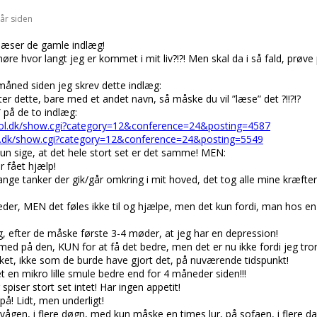
 år siden
 læser de gamle indlæg!
øre hvor langt jeg er kommet i mit liv?!?! Men skal da i så fald, prøve
måned siden jeg skrev dette indlæg:
efter dette, bare med et andet navn, så måske du vil ”læse” det ?!!?!?
 på de to indlæg:
.sol.dk/show.cgi?category=12&conference=24&posting=4587
ol.dk/show.cgi?category=12&conference=24&posting=5549
un sige, at det hele stort set er det samme! MEN:
 fået hjælp!
ange tanker der gik/går omkring i mit hoved, det tog alle mine kræfter
eder, MEN det føles ikke til og hjælpe, men det kun fordi, man hos en
, efter de måske første 3-4 møder, at jeg har en depression!
r med på den, KUN for at få det bedre, men det er nu ikke fordi jeg tror
ket, ikke som de burde have gjort det, på nuværende tidspunkt!
t en mikro lille smule bedre end for 4 måneder siden!!!
piser stort set intet! Har ingen appetit!
på! Lidt, men underligt!
ågen, i flere døgn, med kun måske en times lur, på sofaen, i flere dag