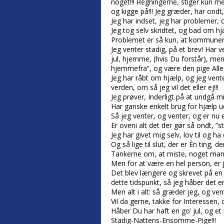
noget!!! Regningerne, stiger kun 
og kigge på!!! Jeg græder, har ondt,
Jeg har indset, jeg har problemer,
Jeg tog selv skridtet, og bad om hj
Problemet er så kun, at kommunen
Jeg venter stadig, på et brev! Har 
jul, hjemme, (hvis Du forstår), men 
hjemmefra”, og være den pige Alle k
Jeg har råbt om hjælp, og jeg vent
verden, om så jeg vil det eller ej!!!
Jeg prøver, Inderligt på at undgå m
Har ganske enkelt brug for hjælp ud
Så jeg venter, og venter, og er nu e
Er oveni alt det der gør så ondt, ”st
Jeg har givet mig selv, lov til og h
Og så lige til slut, der er Èn ting, d
Tankerne om, at miste, noget man m
Men for at være en hel person, er je
Det blev længere og skrevet på en
dette tidspunkt, så jeg håber det er 
Men alt i alt: så græder jeg, og vent
Vil da gerne, takke for Interessen, o
Håber Du har haft en go’ jul, og et 
Stadig-Nattens-Ensomme-Pige!!!