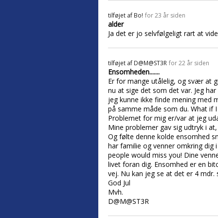
tilføjet af
Bo!
for 23 år siden
alder
Ja det er jo selvfølgeligt rart at vide
tilføjet af
D@M@ST3R
for 22 år siden
Ensomheden.......
Er for mange utålelig, og svær at gr
nu at sige det som det var. Jeg ha
jeg kunne ikke finde mening med mit
på samme måde som du. What if I 
Problemet for mig er/var at jeg ud
Mine problemer gav sig udtryk i at, 
Og følte denne kolde ensomhed sni
har familie og venner omkring dig i 
people would miss you! Dine venner
livet foran dig. Ensomhed er en bi
vej. Nu kan jeg se at det er 4 mdr. 
God Jul
Mvh.
D@M@ST3R