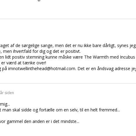
aget af de sørgelige sange, men det er nu ikke bare dårligt, synes jeg, 
 men ihvertfald for dig og det er positivt.
 en lidt positiv stemning kunne måske være The Warmth med Incubus
r er værd at tænke over!
 mig på imnotwellinthehead@hotmail.com. Det er en åndsvag adresse je
 år siden
mig...
 man skal sidde og fortælle om en selv, til en helt fremmed...
vor gammel den anden er i det mindste...