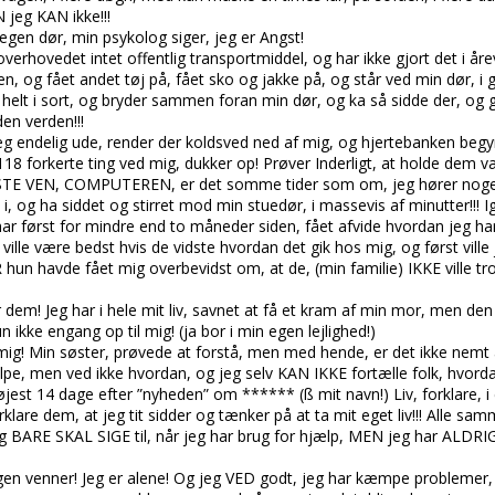
 jeg KAN ikke!!!
egen dør, min psykolog siger, jeg er Angst!
 overhovedet intet offentlig transportmiddel, og har ikke gjort det i åre
, og fået andet tøj på, fået sko og jakke på, og står ved min dør, i 
g helt i sort, og bryder sammen foran min dør, og ka så sidde der, og g
en verden!!!
jeg endelig ude, render der koldsved ned af mig, og hjertebanken beg
e 118 forkerte ting ved mig, dukker op! Prøver Inderligt, at holde dem
EDSTE VEN, COMPUTEREN, er det somme tider som om, jeg hører noge
, og ha siddet og stirret mod min stuedør, i massevis af minutter!!! Ig
, har først for mindre end to måneder siden, fået afvide hvordan jeg ha
ille være bedst hvis de vidste hvordan det gik hos mig, og først ville 
 hun havde fået mig overbevidst om, at de, (min familie) IKKE ville tr
dem! Jeg har i hele mit liv, savnet at få et kram af min mor, men den 
ikke engang op til mig! (ja bor i min egen lejlighed!)
ig! Min søster, prøvede at forstå, men med hende, er det ikke nemt 
ælpe, men ved ikke hvordan, og jeg selv KAN IKKE fortælle folk, hvord
højest 14 dage efter ”nyheden” om ****** (ß mit navn!) Liv, forklare
rklare dem, at jeg tit sidder og tænker på at ta mit eget liv!!! Alle s
g BARE SKAL SIGE til, når jeg har brug for hjælp, MEN jeg har ALDRIG
 ingen venner! Jeg er alene! Og jeg VED godt, jeg har kæmpe problemer