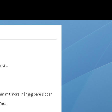
ovt...
em mit indre, når jeg bare sidder
or...