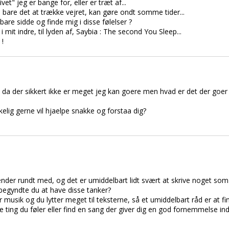
et" jeg er bange for, eller er træt af...
bare det at trække vejret, kan gøre ondt somme tider...
re sidde og finde mig i disse følelser ?
mit indre, til lyden af, Saybia : The second You Sleep...
!
ge, da der sikkert ikke er meget jeg kan goere men hvad er det der goer
kelig gerne vil hjaelpe snakke og forstaa dig?
ender rundt med, og det er umiddelbart lidt svært at skrive noget som
 begyndte du at have disse tanker?
 musik og du lytter meget til teksterne, så et umiddelbart råd er at f
 ting du føler eller find en sang der giver dig en god fornemmelse in