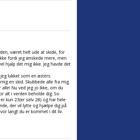
iden, været helt ude at skide, for
 Ikke fordi jeg ønskede mere, men
el hjalp det mig ikke. Jeg havde det
 jeg lukket som en østers.
 mig en skid. Skubbede alle fra mig.
lle! Nu ved jeg jo ikke, om du
or alt i verden beholde dig. So
r kun 23(er selv 28) og har hele
e, der vil lytte og hjælpe dig på
vor langt du er kommet i dit liv.