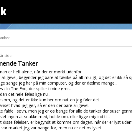
dk
somhed
 år siden
ende Tanker
man er helt alene, når der er mørkt udenfor.
 alligevel, begynder jeg bare at tænke på alt muligt, og det er ikk så sj
lige sange jeg har på min computer, og der er dælme mange...
: In The End, der spiller i mine ører...
an det hele føles lige nu...
nsom, og det er ikke kun her om natten jeg føler det.
anset hvad jeg gør, så er den der bare alligevel.
kke falde i søvn, men jeg er os bange for alle de tanker der suser genn
slet ingen at snakke med, holde om, eller ligge mig ind til...
t disse følelser, er begyndt at komme om dagen, når der er lyst udenf
 var mørket jeg var bange for, men nu er det os lyset...