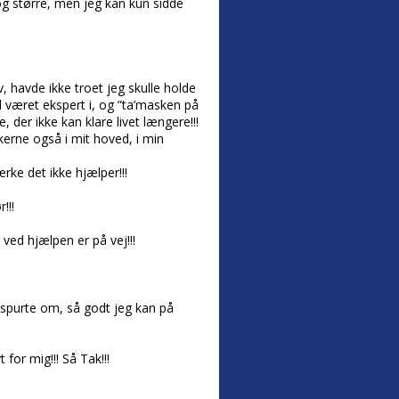
g større, men jeg kan kun sidde
, havde ikke troet jeg skulle holde
id været ekspert i, og ”ta’masken på
 der ikke kan klare livet længere!!!
kerne også i mit hoved, i min
rke det ikke hjælper!!!
!!!
 ved hjælpen er på vej!!!
spurte om, så godt jeg kan på
 for mig!!! Så Tak!!!