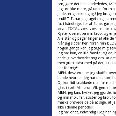
om, gøre det hele anderledes, MEN
Jeg tør ikke mere, gå uden for min 
Ja det er ganske rigtigt! Jeg bruger
ondt! TIT, har jeg taget mig sammen
fat i håndtaget for at åbne, går je
søvn, TOTAL væk, væk i en hel and
Ryster overalt på min krop, og er 
Alle står og peger finger af alle d
Når jeg sidder her, foran min B
nogen gange kan jeg tage mig selv i
Jeg har kun, en lille familie, og de
endelig overbevidst mig om, at det v
men gik til sidst med på det, EFTER
der for mig!!!
MEN, desværre, er jeg skuffet over 
hende hvordan jeg har det, kom hun 
Og kun lidt snakkede min far med m
gået i sort! Min bror, VIL gerne hj
MEN, jeg kan, hvilket jeg gjorde, 
og min mor, far, søster og bror, fo
måske prøvede de på at sige, at je
ikke i denne periode!!!
Jeg har ondt, indvendig!!! Jeg har