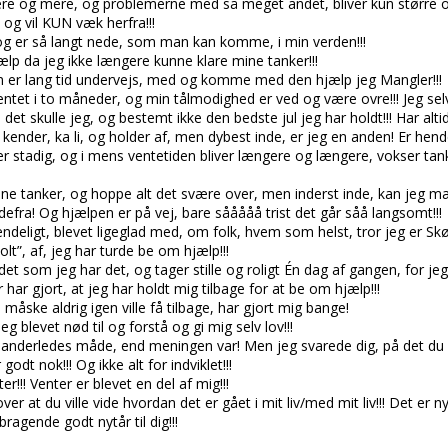
mere og mere, og problemerne med så meget andet, bliver kun større o
 og vil KUN væk herfra!!!
 og er så langt nede, som man kan komme, i min verden!!!
ælp da jeg ikke længere kunne klare mine tanker!!!
 er lang tid undervejs, med og komme med den hjælp jeg Mangler!!!
ventet i to måneder, og min tålmodighed er ved og være ovre!!! Jeg selv
det skulle jeg, og bestemt ikke den bedste jul jeg har holdt!!! Har alt
ender, ka li, og holder af, men dybest inde, er jeg en anden! Er hende,
er stadig, og i mens ventetiden bliver længere og længere, vokser tan
ine tanker, og hoppe alt det svære over, men inderst inde, kan jeg mæ
efra! Og hjælpen er på vej, bare sååååå trist det går såå langsomt!!!
ndeligt, blevet ligeglad med, om folk, hvem som helst, tror jeg er Skør
olt”, af, jeg har turde be om hjælp!!!
a det som jeg har det, og tager stille og roligt Én dag af gangen, for jeg
er har gjort, at jeg har holdt mig tilbage for at be om hjælp!!!
åske aldrig igen ville få tilbage, har gjort mig bange!
g blevet nød til og forstå og gi mig selv lov!!!
 anderledes måde, end meningen var! Men jeg svarede dig, på det du 
godt nok!!! Og ikke alt for indviklet!!!
er!!! Venter er blevet en del af mig!!!
ver at du ville vide hvordan det er gået i mit liv/med mit liv!!! Det er nyt
bragende godt nytår til dig!!!