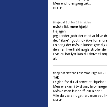
Men endnu engang tak...
N-E-P
tilføjet af
Bo!
for 23 år siden
måske lidt mere hjælp!
Hej igen.
jeg kender godt det med at blive dr
det "åbne", godt nok ikke for andre,
En sang der måske kunne give dig
den har ihvertfald nogle strofer de
Hvis du har lyst kan du skrive til
alt
tilføjet af
Nattens-Ensomme-Pige
for 23
Tak
Er glad for du vil prøve at "hjælpe" 
Men er skam i tvivl om, hvor meget
Måske man kunne få din alder ?
Ville da være noget rart man ved h
N-E-P