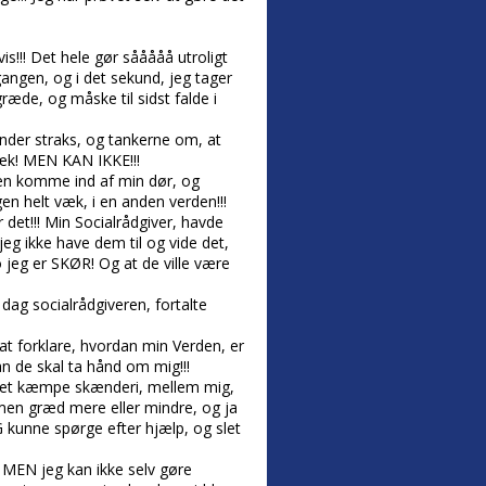
vis!!! Det hele gør sååååå utroligt
gangen, og i det sekund, jeg tager
ræde, og måske til sidst falde i
ynder straks, og tankerne om, at
 væk! MEN KAN IKKE!!!
n komme ind af min dør, og
en helt væk, i en anden verden!!!
r det!!! Min Socialrådgiver, havde
jeg ikke have dem til og vide det,
o jeg er SKØR! Og at de ville være
dag socialrådgiveren, fortalte
at forklare, hvordan min Verden, er
an de skal ta hånd om mig!!!
, i et kæmpe skænderi, mellem mig,
ammen græd mere eller mindre, og ja
 kunne spørge efter hjælp, og slet
, MEN jeg kan ikke selv gøre