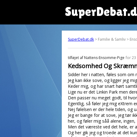
SuperDebat.
SuperDebat.dk
> Familie & Samliv > En
tilføjet af
Nattens-Ensomme-Pige
for 23
Kedsomhed Og Skræmm
Sidder her i natten, føles som om 
Jeg kan ikke sove, og ligger jeg mig
Keder mig, og har snart hørt samt
Lige nu er det Linkin Park men deres 
Den passer nu meget godt, til hvord
Egentlig, så føler jeg mig eXtrem e
Nej følelsen er der hele tiden, og u
Jeg er bange for at sove, jeg tør i
her, og føler mig såå alene, ingen, 
Men det væreste ved det hele, er a
Og her gik jeg og troede at det kun