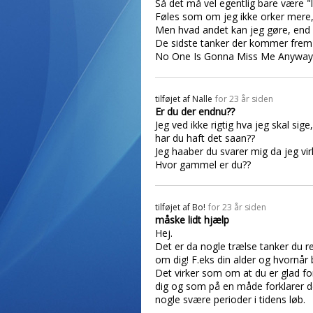
Så det må vel egentlig bare være "liv
Føles som om jeg ikke orker mere, 
Men hvad andet kan jeg gøre, end ba
De sidste tanker der kommer frem i 
No One Is Gonna Miss Me Anyway 
tilføjet af
Nalle
for 23 år siden
Er du der endnu??
Jeg ved ikke rigtig hva jeg skal si
har du haft det saan??
Jeg haaber du svarer mig da jeg vir
Hvor gammel er du??
tilføjet af
Bo!
for 23 år siden
måske lidt hjælp
Hej.
Det er da nogle trælse tanker du r
om dig! F.eks din alder og hvornår
Det virker som om at du er glad for
dig og som på en måde forklarer de
nogle svære perioder i tidens løb.