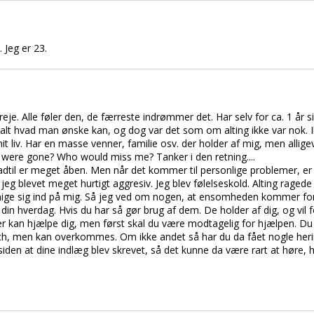
. Jeg er 23.
eje. Alle føler den, de færreste indrømmer det. Har selv for ca. 1 år s
r alt hvad man ønske kan, og dog var det som om alting ikke var nok.
 liv. Har en masse venner, familie osv. der holder af mig, men alligev
were gone? Who would miss me? Tanker i den retning....
adtil er meget åben. Men når det kommer til personlige problemer, er
jeg blevet meget hurtigt aggresiv. Jeg blev følelseskold. Alting ragede
ge sig ind på mig. Så jeg ved om nogen, at ensomheden kommer for a
din hverdag. Hvis du har så gør brug af dem. De holder af dig, og vil f
 kan hjælpe dig, men først skal du være modtagelig for hjælpen. Du e
tch, men kan overkommes. Om ikke andet så har du da fået nogle herind
siden at dine indlæg blev skrevet, så det kunne da være rart at høre, h