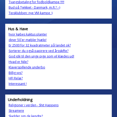
Tvangsbetaling for fodboldkampe !!!!!
Bud på Tjekkiet - Danmark, m.fl.? :-)
Tipsklubben: nye VM-kampe :)
Hus & Have
hvor købes kaktus planter
diner 50´er møbler hjælp!
Er 2500 for 32 kvadratmeter på landet ok?
Sorterer du også papirere ved årsskifte?
God idé til den unge pige som vil klædes ud!
Hvad er Nile?
Klaverspillende underbo
Billig vvs?
HFI Relæ?
Interessant !
Underholdning
Religioner i verden - Shit Happens
Streamere
Sladder om de kendte?