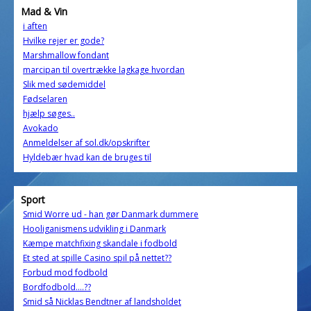
Mad & Vin
i aften
Hvilke rejer er gode?
Marshmallow fondant
marcipan til overtrække lagkage hvordan
Slik med sødemiddel
Fødselaren
hjælp søges..
Avokado
Anmeldelser af sol.dk/opskrifter
Hyldebær hvad kan de bruges til
Sport
Smid Worre ud - han gør Danmark dummere
Hooliganismens udvikling i Danmark
Kæmpe matchfixing skandale i fodbold
Et sted at spille Casino spil på nettet??
Forbud mod fodbold
Bordfodbold....??
Smid så Nicklas Bendtner af landsholdet