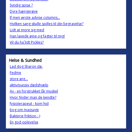
Syndig spise ?
Dyre hængerøve
If men wrote advise columns...
Hvilken sang skulle spilles til din begravelse?
Lidt at more sig med
Han lavede øjne og fagter til mig!
Vil du ha´lidt Pickles?
Helse & Sundhed
Lad dog Sharon dø.
Fedme
store øre...
aktiv/passiv dødshjælp
Av - en forstrukket lår muskel
Hvor finder man de kendte?
fysioterapeut - kom hid
bog om massage
Bakterie friktion :-)
En god oplevelse