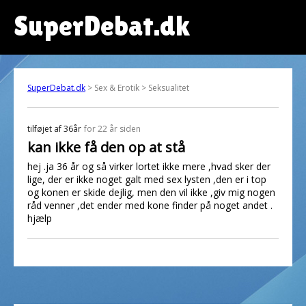
SuperDebat.dk
SuperDebat.dk
> Sex & Erotik > Seksualitet
tilføjet af
36år
for 22 år siden
kan ikke få den op at stå
hej .ja 36 år og så virker lortet ikke mere ,hvad sker der
lige, der er ikke noget galt med sex lysten ,den er i top
og konen er skide dejlig, men den vil ikke ,giv mig nogen
råd venner ,det ender med kone finder på noget andet .
hjælp