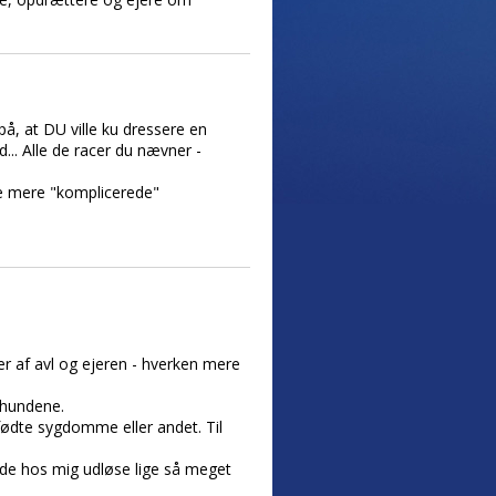
på, at DU ville ku dressere en
... Alle de racer du nævner -
e mere "komplicerede"
r af avl og ejeren - hverken mere
 hundene.
fødte sygdomme eller andet. Til
urde hos mig udløse lige så meget