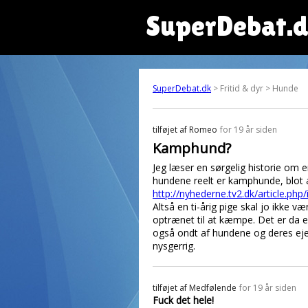
SuperDebat.
SuperDebat.dk
> Fritid & dyr > Hunde
tilføjet af
Romeo
for 19 år siden
Kamphund?
Jeg læser en sørgelig historie om e
hundene reelt er kamphunde, blot a
http://nyhederne.tv2.dk/article.php
Altså en ti-årig pige skal jo ikke
optrænet til at kæmpe. Det er da e
også ondt af hundene og deres ejer
nysgerrig.
tilføjet af
Medfølende
for 19 år siden
Fuck det hele!