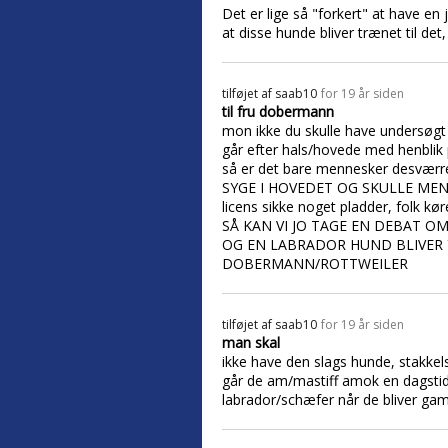
Det er lige så "forkert" at have 
at disse hunde bliver trænet til det,
tilføjet af
saab10
for 19 år siden
til fru dobermann
mon ikke du skulle have undersøgt
går efter hals/hovede med henblik 
så er det bare mennesker desvæ
SYGE I HOVEDET OG SKULLE ME
licens sikke noget pladder, folk kø
SÅ KAN VI JO TAGE EN DEBAT OM
OG EN LABRADOR HUND BLIVER 
DOBERMANN/ROTTWEILER
tilføjet af
saab10
for 19 år siden
man skal
ikke have den slags hunde, stakkels 
går de am/mastiff amok en dagstid
labrador/schæfer når de bliver gaml