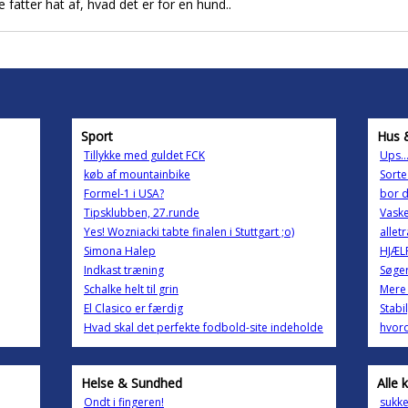
 fatter hat af, hvad det er for en hund..
Sport
Hus 
Tillykke med guldet FCK
Ups..
køb af mountainbike
Sorte
Formel-1 i USA?
bor d
Tipsklubben, 27.runde
Vask
Yes! Wozniacki tabte finalen i Stuttgart ;o)
allet
Simona Halep
HJÆLP
Indkast træning
Søger
Schalke helt til grin
Mere 
El Clasico er færdig
Stabi
Hvad skal det perfekte fodbold-site indeholde
hvord
Helse & Sundhed
Alle 
Ondt i fingeren!
sukke