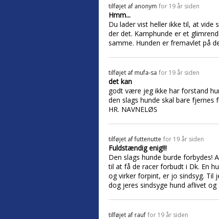
tilføjet af
anonym
for 19 år siden
Hmm...
Du lader vist heller ikke til, at v
der det. Kamphunde er et glimrend
samme. Hunden er fremavlet på den
tilføjet af
mufa-sa
for 19 år siden
det kan
godt være jeg ikke har forstand
den slags hunde skal bare fjernes
HR. NAVNELØS
tilføjet af
futtenutte
for 19 år siden
Fuldstændig enig!!!
Den slags hunde burde forbydes! Al
til at få de racer forbudt i Dk. E
og virker forpint, er jo sindsyg. T
dog jeres sindsyge hund aflivet og
tilføjet af
rauf
for 19 år siden