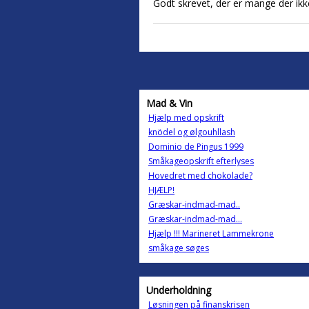
Godt skrevet, der er mange der ikke
Mad & Vin
Hjælp med opskrift
knödel og ølgouhllash
Dominio de Pingus 1999
Småkageopskrift efterlyses
Hovedret med chokolade?
HJÆLP!
Græskar-indmad-mad..
Græskar-indmad-mad...
Hjælp !!! Marineret Lammekrone
småkage søges
Underholdning
Løsningen på finanskrisen