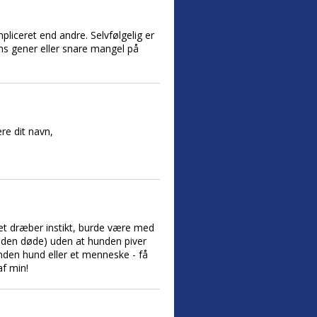
pliceret end andre. Selvfølgelig er
ns gener eller snare mangel på
e dit navn,
 et dræber instikt, burde være med
unden døde) uden at hunden piver
 anden hund eller et menneske - få
af min!