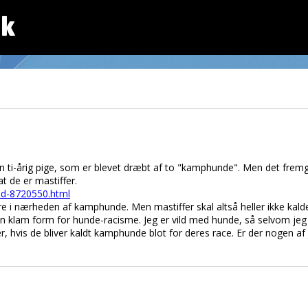
dk
n ti-årig pige, som er blevet dræbt af to "kamphunde". Men det fremgå
t de er mastiffer.
/id-8720550.html
 være i nærheden af kamphunde. Men mastiffer skal altså heller ikke k
n klam form for hunde-racisme. Jeg er vild med hunde, så selvom jeg h
, hvis de bliver kaldt kamphunde blot for deres race. Er der nogen af