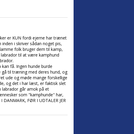
ker er KUN fordi ejerne har trænet
 inden i skriver sådan noget pis,
e lamme folk bruger dem til kamp,
n labrador til at være kamphund
brador.
 kan få. Ingen hunde burde
e gå til træning med deres hund, og
ret ude og møde mange forskellige
 og det i har læst, er faktisk slet
en labrador går amok på et
 mennesker som "kamphunde" har,
 I DANMARK, FØR I UDTALER JER