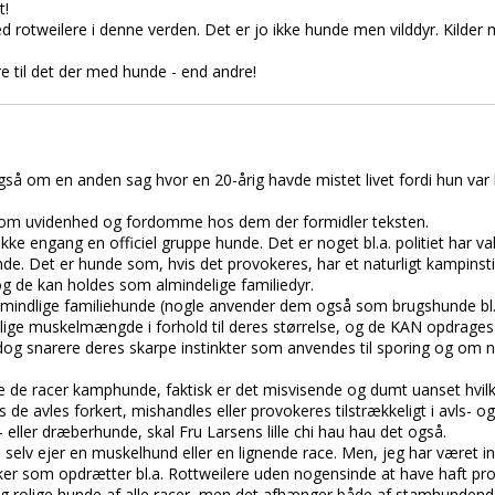
t!
 rotweilere i denne verden. Det er jo ikke hunde men vilddyr. Kilder
e til det der med hunde - end andre!
å om en anden sag hvor en 20-årig havde mistet livet fordi hun var b
om uvidenhed og fordomme hos dem der formidler teksten.
ke engang en officiel gruppe hunde. Det er noget bl.a. politiet har v
ende. Det er hunde som, hvis det provokeres, har et naturligt kampinsti
g de kan holdes som almindelige familiedyr.
lmindlige familiehunde (nogle anvender dem også som brugshunde bl.a.
ige muskelmængde i forhold til deres størrelse, og de KAN opdrages 
 snarere deres skarpe instinkter som anvendes til sporing og om nød
e de racer kamphunde, faktisk er det misvisende og dumt uanset hvilk
de avles forkert, mishandles eller provokeres tilstrækkeligt i avls- 
ller dræberhunde, skal Fru Larsens lille chi hau hau det også.
e selv ejer en muskelhund eller en lignende race. Men, jeg har været in
ker som opdrætter bl.a. Rottweilere uden nogensinde at have haft p
 og rolige hunde af alle racer, men det afhænger både af stamhunden