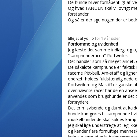
De hunde bliver forhåbentligt aflive
Og hvad FANDEN skal vi iøvrigt med
forstanden!
Og så er der sgu nogen der er bedr
tilføjet af
yofilo
for 19 år siden
Fordomme og uvidenhed
Jeg læste det samme indlæg, og ogs
"kamphunderacen" Rottweiler.
Det handler som så meget andet, 
De såkaldte kamphunde er faktisk ik
racerne Pitt-bull, Am-staff og lign
opdræt, holdes fuldstændig nede o
Rottweilere og Mastiff er ganske a
ovennævnte racer har de en anseel
anvendes som brugshunde er det dog
forbrydere.
Det er misvisende og dumt at kald
hunde kan gøres til kamphunde hvis 
muskelhundende skal kaldes kamp- e
Jeg skal lige understrege at jeg ikk
og kender flere fornuftige mennes
lade sig gøre at avle balancerede