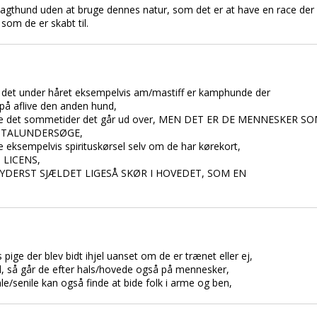
en jagthund uden at bruge dennes natur, som det er at have en race 
 som de er skabt til.
 det under håret eksempelvis am/mastiff er kamphunde der
på aflive den anden hund,
rre det sommetider det går ud over, MEN DET ER DE MENNESKER
NTALUNDERSØGE,
re eksempelvis spirituskørsel selv om de har kørekort,
 LICENS,
YDERST SJÆLDET LIGESÅ SKØR I HOVEDET, SOM EN
pige der blev bidt ihjel uanset om de er trænet eller ej,
, så går de efter hals/hovede også på mennesker,
e/senile kan også finde at bide folk i arme og ben,