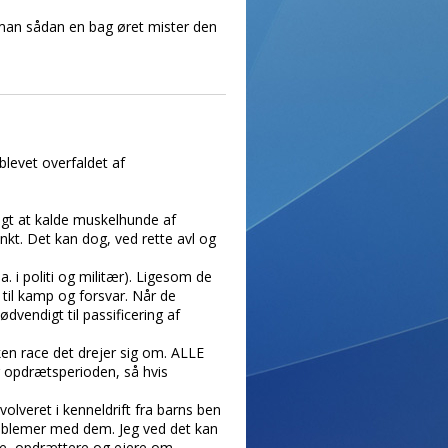
 man sådan en bag øret mister den
levet overfaldet af
algt at kalde muskelhunde af
nkt. Det kan dog, ved rette avl og
 i politi og militær). Ligesom de
til kamp og forsvar. Når de
vendigt til passificering af
en race det drejer sig om. ALLE
og opdrætsperioden, så hvis
volveret i kenneldrift fra barns ben
roblemer med dem. Jeg ved det kan
de, opdrættere og ejere om