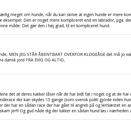
ide særlig meget om hunde, når du kan skrive at ingen hunde er mere kom
e eksempel. Den er noget mere kompliceret end en labrador, pga. de
ne måde. Det gør den i høj grad, til en kompliceret hund.
 hunde, MEN JEG STÅR ÅBENTBART OVERFOR KLOGEÅGE det må jo vær
 fra dansk jord FRA EVIG OG ALTID,
ene det at deres kæber låser når de har bidt fat i noget og at de har
n hunderace der kan skydes 15 gange (som svensk politi gjorde inden h
il jer der har en sådan race der har gået til angreb på og lemlæstet en
 skam jer!!! Og gud nåde dig der lukker en sådan hund løs i nærheden 