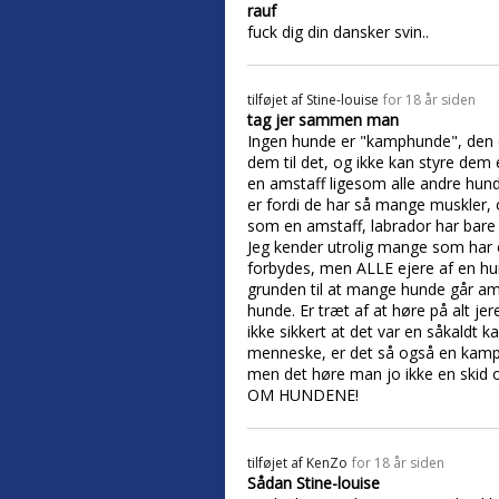
rauf
fuck dig din dansker svin..
tilføjet af
Stine-louise
for 18 år siden
tag jer sammen man
Ingen hunde er "kamphunde", den en
dem til det, og ikke kan styre dem 
en amstaff ligesom alle andre hunde
er fordi de har så mange muskler, 
som en amstaff, labrador har bare
Jeg kender utrolig mange som har 
forbydes, men ALLE ejere af en hun
grunden til at mange hunde går a
hunde. Er træt af at høre på alt je
ikke sikkert at det var en såkaldt 
menneske, er det så også en kamp
men det høre man jo ikke en s
OM HUNDENE!
tilføjet af
KenZo
for 18 år siden
Sådan Stine-louise