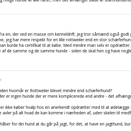
t fra en, der ved en masse om kenneldrift. Jeg tror såmænd også godt 
, jeg har mere respekt for en lille rottweiler end en stor schæferhund
an burde ha certifikat til at købe. Med mindre man selv er opdrætter.
te af de samme og de samme hunde - siden de skal hen og have nogl
n
iden hvornår er Rottweiler blevet mindre end schæferhund?
der er ingen hunde der er mere komplicerede end andre - det afhænge
 der ikke køber hvalp hos en anerkendt opdrætter med til at ødelægge
e avler på alt hvad de kan komme i nærheden af, uden skelen til med
 håber for din hund at du går på jagt, for det, at have en jagthund, b