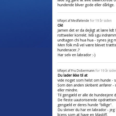
hundende bliver gode eller dårlige.
tilføjet af
Medfølende
for 19 år siden
Ok!
Jamen det er da dejligt at lære lid
rottweiler korrekt. Må sgu indrømme
undtagen chi hua hua - synes jeg m
Men folk må vel være blevet træt
hunderacer..?
Har selv en labrador :-)
tilføjet af
Fru Dobermann
for 19 år side
Du lader ikke til at
vide noget som helst om hunde - s
Som den anden skribent anfører - 
eller mindre.
Til gengæld er alle de hundeejere
De fleste uautoriserede opdrætter
gengæld er deres hunde "billige".
Du skriver du har en labrador - jeg
licens som at have en Mastiff.