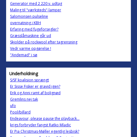
Generator med 2 220 v. udtag
Maling til "værksteds"-lamper
Salomonsen pulseline
overnatning i KBH
Erfaring med fugeforsegler?
Græsslåmaskine går ud
Skjolder på rockwool efter tagrensning
Vedr varme opgørelse !
"Andemad" i sø
Underholdning
S/SF koalision sprængt
Er Sisse Fisker er gravid igen?
Erik og Anni ramt af bolignød
Gremlins nej tak
ufo
Pool/billard
Endeavour, please pause the playback...
krigs forbryder fangst Ratko Mladic
Er Pia Christmas-Møller egentlig lesbisk?