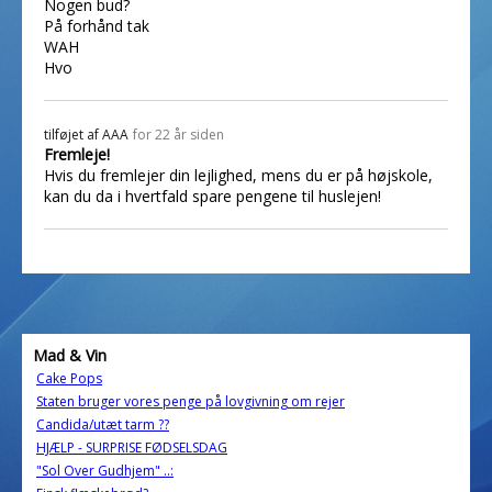
Nogen bud?
På forhånd tak
WAH
Hvo
tilføjet af
AAA
for 22 år siden
Fremleje!
Hvis du fremlejer din lejlighed, mens du er på højskole,
kan du da i hvertfald spare pengene til huslejen!
Mad & Vin
Cake Pops
Staten bruger vores penge på lovgivning om rejer
Candida/utæt tarm ??
HJÆLP - SURPRISE FØDSELSDAG
"Sol Over Gudhjem" ..: