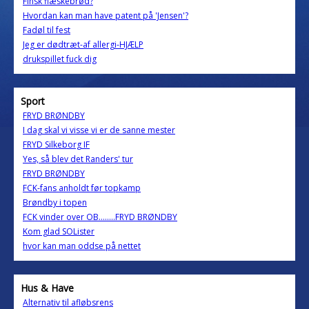
Finsk flæskebrød?
Hvordan kan man have patent på 'Jensen'?
Fadøl til fest
Jeg er dødtræt-af allergi-HJÆLP
drukspillet fuck dig
Sport
FRYD BRØNDBY
I dag skal vi visse vi er de sanne mester
FRYD Silkeborg IF
Yes, så blev det Randers' tur
FRYD BRØNDBY
FCK-fans anholdt før topkamp
Brøndby i topen
FCK vinder over OB........FRYD BRØNDBY
Kom glad SOLister
hvor kan man oddse på nettet
Hus & Have
Alternativ til afløbsrens