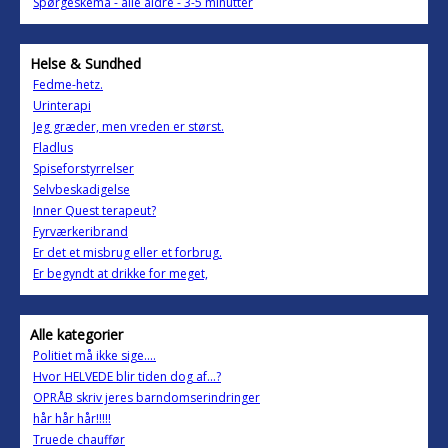
Spørgeskema - alle aldre - 3-5 minutter
Helse & Sundhed
Fedme-hetz.
Urinterapi
Jeg græder, men vreden er størst.
Fladlus
Spiseforstyrrelser
Selvbeskadigelse
Inner Quest terapeut?
Fyrværkeribrand
Er det et misbrug eller et forbrug.
Er begyndt at drikke for meget,
Alle kategorier
Politiet må ikke sige....
Hvor HELVEDE blir tiden dog af...?
OPRÅB skriv jeres barndomserindringer
hår hår hår!!!!!
Truede chauffør