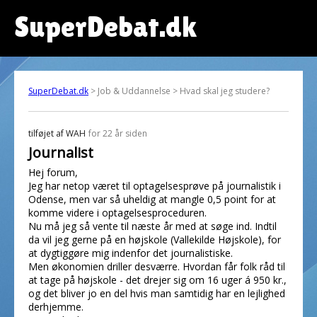
SuperDebat.dk
SuperDebat.dk
> Job & Uddannelse > Hvad skal jeg studere?
tilføjet af
WAH
for 22 år siden
Journalist
Hej forum,
Jeg har netop været til optagelsesprøve på journalistik i
Odense, men var så uheldig at mangle 0,5 point for at
komme videre i optagelsesproceduren.
Nu må jeg så vente til næste år med at søge ind. Indtil
da vil jeg gerne på en højskole (Vallekilde Højskole), for
at dygtiggøre mig indenfor det journalistiske.
Men økonomien driller desværre. Hvordan får folk råd til
at tage på højskole - det drejer sig om 16 uger á 950 kr.,
og det bliver jo en del hvis man samtidig har en lejlighed
derhjemme.