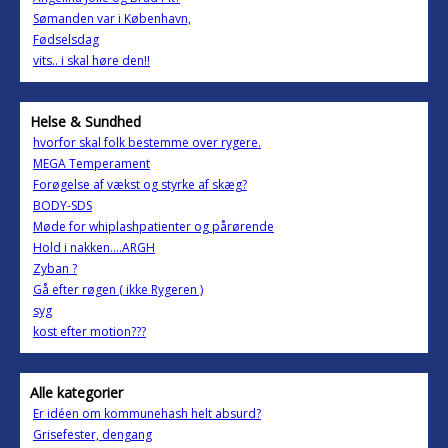
Sømanden var i København,
Fødselsdag
vits.. i skal høre den!!
Helse & Sundhed
hvorfor skal folk bestemme over rygere.
MEGA Temperament
Forøgelse af vækst og styrke af skæg?
BODY-SDS
Møde for whiplashpatienter og pårørende
Hold i nakken....ARGH
Zyban ?
Gå efter røgen ( ikke Rygeren )
syg
kost efter motion???
Alle kategorier
Er idéen om kommunehash helt absurd?
Grisefester, dengang