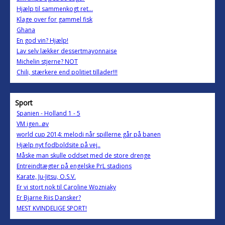
Hjælp til sammenkogt ret...
Klage over for gammel fisk
Ghana
En god vin? Hjælp!
Lav selv lækker dessertmayonnaise
Michelin stjerne? NOT
Chili, stærkere end politiet tillader!!!
Sport
Spanien - Holland 1 - 5
VM igen..øv
world cup 2014: melodi når spillerne går på banen
Hjælp nyt fodboldsite på vej..
Måske man skulle oddset med de store drenge
Entreindtægter på engelske PrL stadions
Karate, Ju-Jitsu, O.S.V.
Er vi stort nok til Caroline Wozniaky
Er Bjarne Riis Dansker?
MEST KVINDELIGE SPORT!