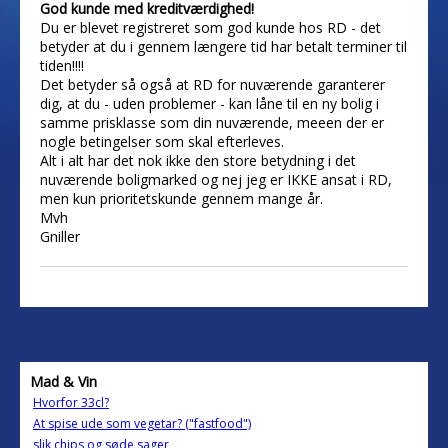
God kunde med kreditværdighed!
Du er blevet registreret som god kunde hos RD - det
betyder at du i gennem længere tid har betalt terminer til
tiden!!!!
Det betyder så også at RD for nuværende garanterer
dig, at du - uden problemer - kan låne til en ny bolig i
samme prisklasse som din nuværende, meeen der er
nogle betingelser som skal efterleves.
Alt i alt har det nok ikke den store betydning i det
nuværende boligmarked og nej jeg er IKKE ansat i RD,
men kun prioritetskunde gennem mange år.
Mvh
Gniller
Mad & Vin
Hvorfor 33cl?
At spise ude som vegetar? ("fastfood")
slik chips og søde sager