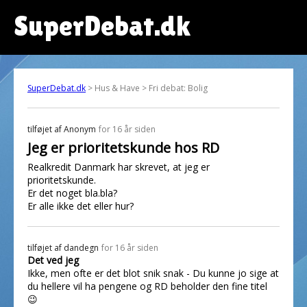
SuperDebat.dk
SuperDebat.dk
> Hus & Have > Fri debat: Bolig
tilføjet af
Anonym
for 16 år siden
Jeg er prioritetskunde hos RD
Realkredit Danmark har skrevet, at jeg er
prioritetskunde.
Er det noget bla.bla?
Er alle ikke det eller hur?
tilføjet af
dandegn
for 16 år siden
Det ved jeg
Ikke, men ofte er det blot snik snak - Du kunne jo sige at
du hellere vil ha pengene og RD beholder den fine titel
😉