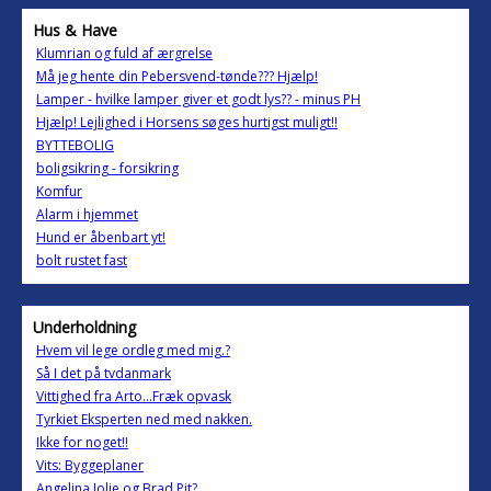
Hus & Have
Klumrian og fuld af ærgrelse
Må jeg hente din Pebersvend-tønde??? Hjælp!
Lamper - hvilke lamper giver et godt lys?? - minus PH
Hjælp! Lejlighed i Horsens søges hurtigst muligt!!
BYTTEBOLIG
boligsikring - forsikring
Komfur
Alarm i hjemmet
Hund er åbenbart yt!
bolt rustet fast
Underholdning
Hvem vil lege ordleg med mig.?
Så I det på tvdanmark
Vittighed fra Arto...Fræk opvask
Tyrkiet Eksperten ned med nakken.
Ikke for noget!!
Vits: Byggeplaner
Angelina Jolie og Brad Pit?