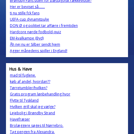
Brøndby Fans uden for pædagoisk rækkevidde?
Her er beviset så.......
ti nu stille fck fans
UEFA-cup dynamitpulje
DON Ø og politiet tar affære i fremtiden
Hardcore nørde fodbold-quiz
EM-kvalkampe (Byd)
Åh nej nu er Silber sendt hjem
Agger månedens spiller i England!
Hus & Have
mad til fuglene.
køb af andel, hvordan??
Tørretumbler/hvilken?
Gratis program lønbehandling hvor
Flytte til Tyskland
Hvilken grill skal jeg vælge?
Lejebolig i Brøndby Strand
Havefræser
Brolæggere søges til Nørrebro.
Tag pengen fra Alexandra.