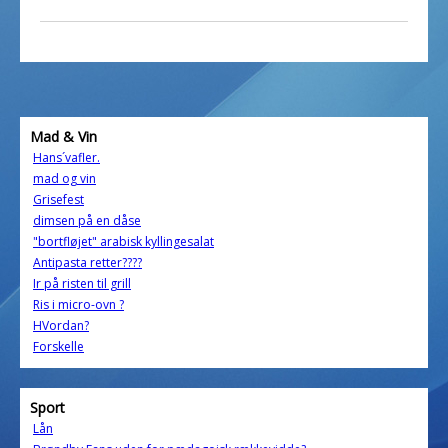
Mad & Vin
Hans´vafler.
mad og vin
Grisefest
dimsen på en dåse
"bortfløjet" arabisk kyllingesalat
Antipasta retter????
Ir på risten til grill
Ris i micro-ovn ?
HVordan?
Forskelle
Sport
Lån