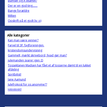
Bumser og A vitamin?
Der er en god ting.......
Bange forældre
Milten
Opskrift på et godt liv :o)
Alle kategorier
Kan man være venner?
Farvel til 3F. fagforeningen.
kristendomsundervisning
Gammelt, mørkt skrivebord, hvad gør man?
julemanden svarer igen :D
Tosseklanen Madsen har fået et af tosserne dømt til en lukket
afdeling
Spritbilist!
Jane Aamund
Julefrokost for os anonyme??
HAHAHA!!