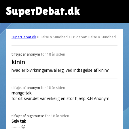
SuperDebat.dk
SuperDebat.dk
> Helse & Sundhed > Fri debat: Helse & Sundhed
tilføjet af
anonym
for 18 år siden
kinin
hvad er bivirkningerne/allergi ved indtagelse af kinin?
tilføjet af
anonym
for 18 år siden
mange tak
for dit svar,det var virkelig en stor hjælp.K.H Anonym
tilføjet af
nightnurse
for 18 år siden
Selv tak
.......... 😉