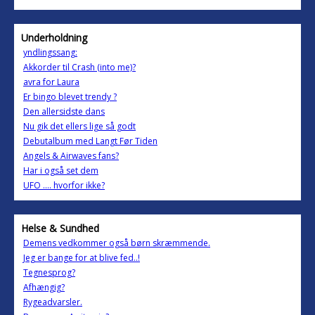
Underholdning
yndlingssang:
Akkorder til Crash (into me)?
avra for Laura
Er bingo blevet trendy ?
Den allersidste dans
Nu gik det ellers lige så godt
Debutalbum med Langt Før Tiden
Angels & Airwaves fans?
Har i også set dem
UFO .... hvorfor ikke?
Helse & Sundhed
Demens vedkommer også børn skræmmende.
Jeg er bange for at blive fed..!
Tegnesprog?
Afhængig?
Rygeadvarsler.