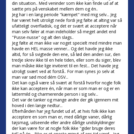
din situation.. Med veninder som ikke kan finde ud af at
sætte pris på venskabet mellem dem og én..
Jeg har i en lang periode "kæmpet" med mig selv... Jeg
har været helt utroligt nede fordi jeg følte at alting var så
ufatteligt overfladisk, og det er svært at acceptere når
man selv føler at man indeholder så meget andet end
"Pusse-nusse" og alt den slags..
Jeg følte at man ikke var noget specielt med mindre man
havde en HEL masse venner... Og det havde jeg ikke
altid, for så svigtede den ene, så lød den anden sur, den
tredje skrev ikke til en hele tiden, eller som du siger, blev
man måske ikke lige inviteret til en fest... Det havde jeg
utroligt svært ved at forstå.. For man synes jo selv at
man var sød mod dém OSV...
Det kan også være så svært at forstå hvorfor nogle folk
ikke kan acceptere én, når man er som man er og er en
lattermild og charmerende person i sig selv...
Det var de tanker og mange andre der gik igennem mit
hoved i den lange nedtur...
Efterhånden har jeg fundet ud af, at hvis folk ikke kan
acceptere en som man er, med dårlige vaner, dårlig
tøjsmag, udseende eller andre dårlige undskyldninger
der kan være for at nogle folk ikke "gider bruge deres
tid" på én... Ikke er et eneste minut af ens tid værd... Jeg