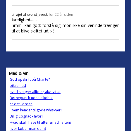
tilføjet af
svend_svesk
for 22 år siden
kærlighed........
hmm.. kan godt forstå dig. mon ikke din veninde trænger
til at blive skiftet ud. :-(
Mad & Vin
God opskrift på Chai te?
biksemad
hvad smager allborg akvavit af
Børnepunch uden alkohol
er det i orden
Hvem kender til gode whiskyer?
Billig Cognac - hvor?
Hvad skal i have til aftensmad i aften?
hvor køber man dem?