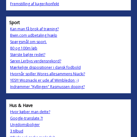
Fremstilling af kager/konfekt
Sport
Kan man få brok af træning?
Bwin.com udbetaling hjælp
Spørgsmål om sport.
80 og 100m løb
Største bølge redet?
Søren Lerbys verdensrekord?
Mærkelige dispositioner i dansk fodbold
Hvornår spiller Wores allesammens Niacki?
YES!!! Wozniacki er ude af Wimbledon ;-)
Indrømmer "Kyllingen" Rasmussen doping?
Hus & Have
Hvor køber man dette?
Google-translate ?!
Ungdomsboliger
3 tilbud