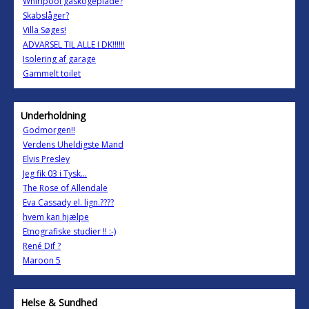
Whirlpool gaskogeplade?
Skabslåger?
Villa Søges!
ADVARSEL TIL ALLE I DK!!!!!!
Isolering af garage
Gammelt toilet
Underholdning
Godmorgen!!
Verdens Uheldigste Mand
Elvis Presley
Jeg fik 03 i Tysk...
The Rose of Allendale
Eva Cassady el. lign.????
hvem kan hjælpe
Etnografiske studier !! :-)
René Dif ?
Maroon 5
Helse & Sundhed