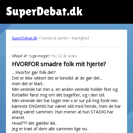
SuperDebat.dk
SuperDebat.dk
> Familie & Samliv > Kærlighed
tilføjet af
~Lige-meget~
for 22 år siden
HVORFOR smadre folk mit hjerte?
....Hvorfor gør folk det?
Det er ikke sikkert det er bevidst at de gør det...
men det er klart..
Min veninde tar min x, en anden veninde holder fest og
fortæller først mig om det bagefter, og i den stil.
Min veninde der har taget min x er sur på mig fordi min
kæreste ENGANG har været vild med hende, men de har
aldrig været sammen. Hun mener at hun STADIG har
eneret.
Hvad??? det gælder ikk..
Jeg er træt af dem alle sammen lige nu..