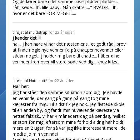
Og de kører bare i det samme tøse-plidder-pladder...
"åh, søde... Ih, lille baby.. Nåh skatter...." BVADR.... Ih,
hvor er det bare FOR MEGET.....
tilføjet af
muldstrup
for 22 år siden
j kender det..!!!
haii.. j kan høre vi har det næsten ens.. et godt råd.. prøv
at finde nogle nye venner fx. på chat,pennevenner eller
sådan noget.. j holder mig bare til chatte... håber dine
veninder fremover vil være søde ved dig... knuz krizs..
tilføjet af
Nutti.nutti!
for 22 år siden
Hør her:
Jeg har stået den samme situation som dig.. Jeg havde
en veninde, der gang på gang på gang tog mine
kærester fra mig.. Til sidst fik jeg nok.. jeg flyttede skole
til en anden by, og fandt min nuværende kæreste via
nettet faktisk.. Vi har 4 måneders dag på søndag, hvilket
er stort for mig, eftersom mine forhold aldrig har holdt
mere en 2 uger, for så var jeg ikke interessant mere.. de
mødte jo min veninde!
Men hvis du har mulighed for det, så tag et år på