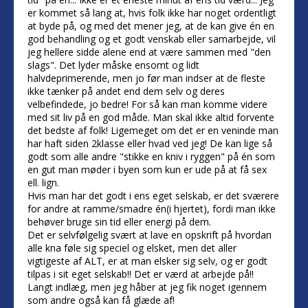
er kommet så lang at, hvis folk ikke har noget ordentligt
at byde på, og med det mener jeg, at de kan give én en
god behandling og et godt venskab eller samarbejde, vil
jeg hellere sidde alene end at være sammen med "den
slags". Det lyder måske ensomt og lidt
halvdeprimerende, men jo før man indser at de fleste
ikke tænker på andet end dem selv og deres
velbefindede, jo bedre! For så kan man komme videre
med sit liv på en god måde. Man skal ikke altid forvente
det bedste af folk! Ligemeget om det er en veninde man
har haft siden 2klasse eller hvad ved jeg! De kan lige så
godt som alle andre "stikke en kniv i ryggen" på én som
en gut man møder i byen som kun er ude på at få sex
ell. lign.
Hvis man har det godt i ens eget selskab, er det sværere
for andre at ramme/smadre én(i hjertet), fordi man ikke
behøver bruge sin tid eller energi på dem.
Det er selvfølgelig svært at lave en opskrift på hvordan
alle kna føle sig speciel og elsket, men det aller
vigtigeste af ALT, er at man elsker sig selv, og er godt
tilpas i sit eget selskab!! Det er værd at arbejde på!!
Langt indlæg, men jeg håber at jeg fik noget igennem
som andre også kan få glæde af!