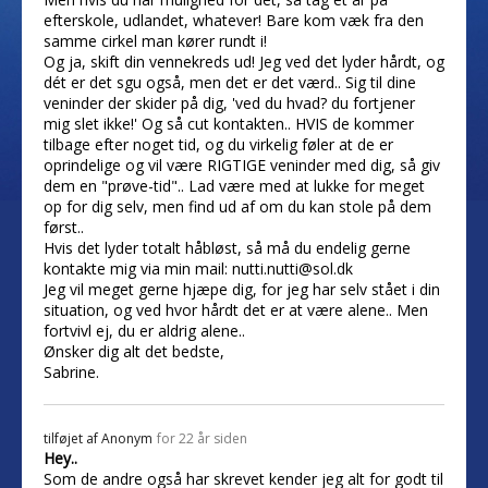
efterskole, udlandet, whatever! Bare kom væk fra den
samme cirkel man kører rundt i!
Og ja, skift din vennekreds ud! Jeg ved det lyder hårdt, og
dét er det sgu også, men det er det værd.. Sig til dine
veninder der skider på dig, 'ved du hvad? du fortjener
mig slet ikke!' Og så cut kontakten.. HVIS de kommer
tilbage efter noget tid, og du virkelig føler at de er
oprindelige og vil være RIGTIGE veninder med dig, så giv
dem en "prøve-tid".. Lad være med at lukke for meget
op for dig selv, men find ud af om du kan stole på dem
først..
Hvis det lyder totalt håbløst, så må du endelig gerne
kontakte mig via min mail: nutti.nutti@sol.dk
Jeg vil meget gerne hjæpe dig, for jeg har selv stået i din
situation, og ved hvor hårdt det er at være alene.. Men
fortvivl ej, du er aldrig alene..
Ønsker dig alt det bedste,
Sabrine.
tilføjet af
Anonym
for 22 år siden
Hey..
Som de andre også har skrevet kender jeg alt for godt til