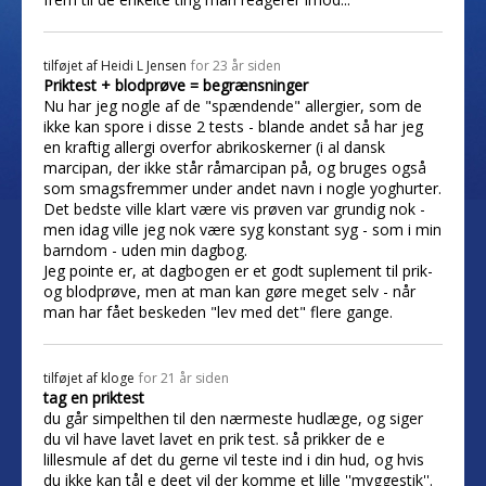
tilføjet af
Heidi L Jensen
for 23 år siden
Priktest + blodprøve = begrænsninger
Nu har jeg nogle af de "spændende" allergier, som de
ikke kan spore i disse 2 tests - blande andet så har jeg
en kraftig allergi overfor abrikoskerner (i al dansk
marcipan, der ikke står råmarcipan på, og bruges også
som smagsfremmer under andet navn i nogle yoghurter.
Det bedste ville klart være vis prøven var grundig nok -
men idag ville jeg nok være syg konstant syg - som i min
barndom - uden min dagbog.
Jeg pointe er, at dagbogen er et godt suplement til prik-
og blodprøve, men at man kan gøre meget selv - når
man har fået beskeden "lev med det" flere gange.
tilføjet af
kloge
for 21 år siden
tag en priktest
du går simpelthen til den nærmeste hudlæge, og siger
du vil have lavet lavet en prik test. så prikker de e
lillesmule af det du gerne vil teste ind i din hud, og hvis
du ikke kan tål e deet vil der komme et lille ''myggestik''.