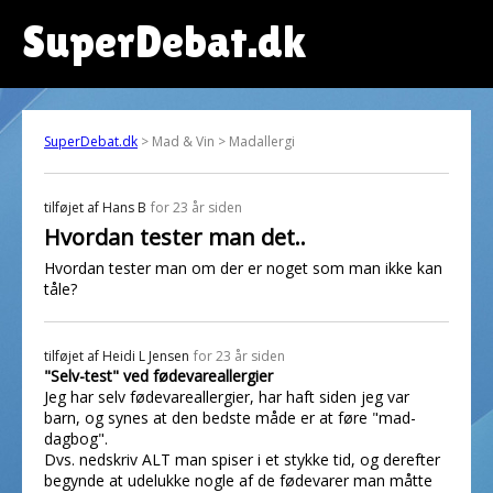
SuperDebat.dk
SuperDebat.dk
> Mad & Vin > Madallergi
tilføjet af
Hans B
for 23 år siden
Hvordan tester man det..
Hvordan tester man om der er noget som man ikke kan
tåle?
tilføjet af
Heidi L Jensen
for 23 år siden
"Selv-test" ved fødevareallergier
Jeg har selv fødevareallergier, har haft siden jeg var
barn, og synes at den bedste måde er at føre "mad-
dagbog".
Dvs. nedskriv ALT man spiser i et stykke tid, og derefter
begynde at udelukke nogle af de fødevarer man måtte