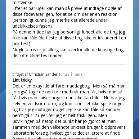
mistænke.
Efter et par uger kan man så prøve at indtage nogle af
disse fødevarer igen, for at se om der er en reaktion.
(personligt kunne jeg mærke det allerede under
udelukkelses fasen).
På denne måde har jeg personligt fundet alle de ting jeg
ikke kan tåle (de fleste af disse ting ikke er inkluderet i en
prik-test).
Nogle af os er jo allergiske overfor alle de kunstige ting,
der ofte tilsættes maden.
tilføjet af
Christian Sander
for 23 år siden
Lidt tricky
Det er en okay idé at føre maddagbog.. Men så må man
jo også tage de nedture med når man får, hvis man så
får hvis man spiser noget man ikke kan tåle... Nu har jeg
selv en voldsom form, og kan stort set ikke spise noget
og hvis jeg indtager noget jeg ikke kan tåle så kan der
nemt gå 1-2 uger før jeg er helt frisk igen.. Men
udviklingen på netop det punkt har jo gjordt at man
sammen med den velkendte priktest bruger blodprøver i
laboratorieforsøg, hvilket gør at det er lettere at finde
frem til de enkelte ting man reagerer imod...