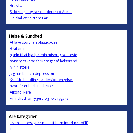
Brasil...
Sidder lige og ser det der med Asma
De skal være store i år
Helse & Sundhed
At lave stort i en plasticpose
B-vitaminer
hjælp til at hjælpe min misbrugskæreste
spiserørs katar forudsaget af halsbrand
Min historie
Jeg har fået en depression
Kræftbehandling,ikke livsforlængelse.
hvornår er hash misbrug?
Alkoholikere
Fin nyhed for rygere og ikke rygere
Alle kategorier
Hvordan beskytter man sit barn imod pedofili?
1