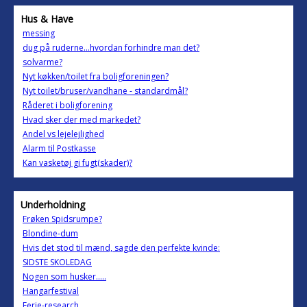
Hus & Have
messing
dug på ruderne...hvordan forhindre man det?
solvarme?
Nyt køkken/toilet fra boligforeningen?
Nyt toilet/bruser/vandhane - standardmål?
Råderet i boligforening
Hvad sker der med markedet?
Andel vs lejelejlighed
Alarm til Postkasse
Kan vasketøj gi fugt(skader)?
Underholdning
Frøken Spidsrumpe?
Blondine-dum
Hvis det stod til mænd, sagde den perfekte kvinde:
SIDSTE SKOLEDAG
Nogen som husker.....
Hangarfestival
Ferie-research.