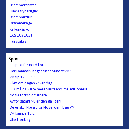
Brombærsnitter
Havregrynskugler
Brombærdrik
Drømmekage
Kalkun-Spyd
LÆS LÆS LÆS !
Fairycakes
Sport
Respekt for nord korea
Har Danmark nogensinde vundet VM?
VM tip 17.06.2010
3 km om dagen - hver dag
FCK må da være mere værd end 250 millioner!!!
Nogle fodboldtrænere?
Av for satan! Nu er den gal igen!
De er sku ikke alt for kloge, dem bag VM
VM kampe 18.6.
Uha Frankrig