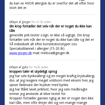
du kan se HVOR allergisk du er overfor det alt efter hvor
stort det er.
tilføjet af
gisiger
for 21 år siden
din krop fortæller det selv når der er noget du ikke kan
tåle
generelle prik-tester o.lign. er ikke så vigtige. Din krop
fortæller selv når der er noget du ikke kan tåle og det er
SÅ individuelt alt efter konstitutionstyper osv.
Specialuddannet i allergier (15-20 år)
www.gisiger.dk
mail: melissa@gisiger.dk
tilføjet af
gylla
for 18 år siden
kroppen taler et utydeligt sprog
Jeg har selv bynkeallergi og en meget kraftig krydsallergi,
dvs. at jeg reagere meget voldsom med eksem hvis jeg
spiser fødevare der krydser med bynke.
Jeg har fllået lavet priktest, hvor jeg selv medbragte
emner jeg ønskede at blive testet for.
Kroppen fortæller ganske rigtig at der er noget den ikke
kan tåle, men ofte drejer det sig om mange mange