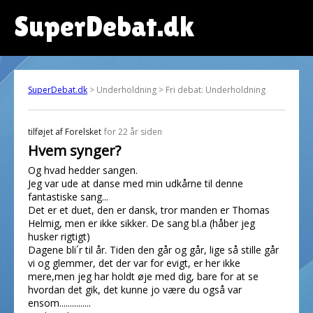
SuperDebat.dk
SuperDebat.dk
> Underholdning > Fri debat: Underholdning
tilføjet af
Forelsket
for 22 år siden
Hvem synger?
Og hvad hedder sangen.
Jeg var ude at danse med min udkårne til denne
fantastiske sang...
Det er et duet, den er dansk, tror manden er Thomas
Helmig, men er ikke sikker. De sang bl.a (håber jeg
husker rigtigt)
Dagene bli´r til år. Tiden den går og går, lige så stille går
vi og glemmer, det der var for evigt, er her ikke
mere,men jeg har holdt øje med dig, bare for at se
hvordan det gik, det kunne jo være du også var
ensom...............