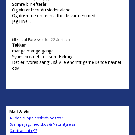
Somre blir efterår
Og vinter hvor du sidder alene
Og drømme om een a tholde varmen med
Jeg i live....
tilføjet af
Forelsket
for 22 år siden
Takker
mange mange gange.
Synes nok det læs som Helmig...
Det er "vores sang", så ville enormt gerne kende navnet
osv
Mad & Vin
Nuddelsuppe opskrift? Vegetar
Svampe jagt med Skov & Naturstyrelsen
Surstrømming??