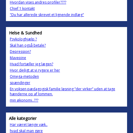
Hvordan vises andres profiler????
Chief 1 kontakt
"Du har allerede skrevet et lignende indlæg"
Helse & Sundhed
Psykologhjælp ?
Skal han også betale?
Depression?
Mavepine
Hvad fortæller jeg lægen?
Hvor dejligt at vi rygere er her
Omega-metoden
spændinger
En voksen pædagogisk familie løsning ”der virker” uden at tage
hænderne op af lommen.
min økonomi..???
Alle kategorier
Har været længe væk..
hvad skal man gøre