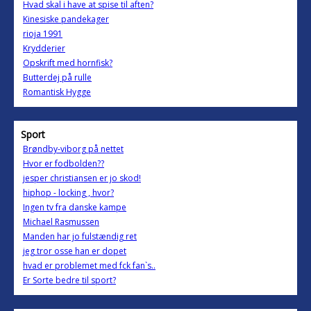
Hvad skal i have at spise til aften?
Kinesiske pandekager
rioja 1991
Krydderier
Opskrift med hornfisk?
Butterdej på rulle
Romantisk Hygge
Sport
Brøndby-viborg på nettet
Hvor er fodbolden??
jesper christiansen er jo skod!
hiphop - locking , hvor?
Ingen tv fra danske kampe
Michael Rasmussen
Manden har jo fulstændig ret
jeg tror osse han er dopet
hvad er problemet med fck fan`s..
Er Sorte bedre til sport?