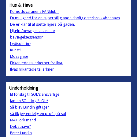
Hus & Have
Komodovaranens FANklub !!
En mulighed for en superbillig andelsbolig østerbro københavn
De er klar til at sætte lejere på gaden.
Hjælp /bevægelsessensor
bevægelsessensor
Lydisolering
Kunst?
Mosegrise
Firkantede tallerkerner fra Ilva.
Ilvas firkantede tallerkner
Underholdning
Et forslag til SOL's ansvarlige
Jamen SOL dog *LOL*
Så blev Lundin gift igen!
så fik jeg endelig en profil på sol
M47..ork mand
Debatnavn?
Peter Lundin