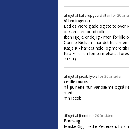
tilføjet af
kallerupgaardaltan
for 20 år s
Vi har ingen :-(
Lad os være glade og stolte over M
beklæde en bond rolle.
Iben Hjejle er dejlig - men for lille
Connie Nielsen - har det hele men
Katja K - har det hele (og mere til
Kira E - er en fornærmelse at fores
21/11)
tilføjet af
jacob.lykke
for 20 år siden
cecilie mums
nå ja, hehe hun var dælme også køn
med.
mh Jacob
tilføjet af
Jimmi
for 20 år siden
Foreslag
Måske Gigi Fredie-Pedersen, hvis hu