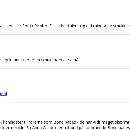
elsen eller Sonja Richter. Disse har talent og er i mine øjne smukke
er jeg kender der er en smule pæn at se på
html
n
K kandidater til rollerne som Bond babes - de har vildt meget skærm
og skærmtrolde. Så Anna & Lotte er mit bud på kommende Bond babes