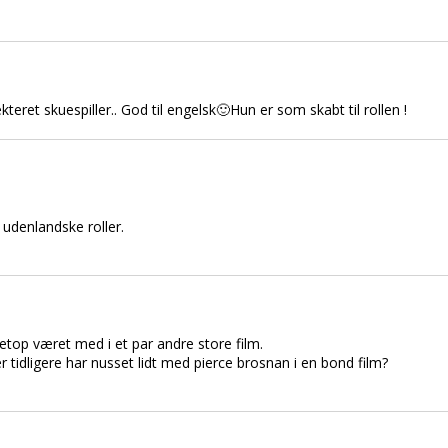
kteret skuespiller.. God til engelsk🙂Hun er som skabt til rollen !
 udenlandske roller.
netop været med i et par andre store film.
idligere har nusset lidt med pierce brosnan i en bond film?