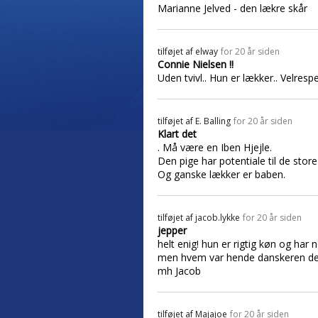
Marianne Jelved - den lækre skår
tilføjet af
elway
for 20 år siden
Connie Nielsen !!
Uden tvivl.. Hun er lækker.. Velrespe
tilføjet af
E. Balling
for 20 år siden
Klart det
. Må være en Iben Hjejle.
Den pige har potentiale til de store
Og ganske lækker er baben.
tilføjet af
jacob.lykke
for 20 år siden
jepper
helt enig! hun er rigtig køn og har 
men hvem var hende danskeren der t
mh Jacob
tilføjet af
Majajoe
for 20 år siden