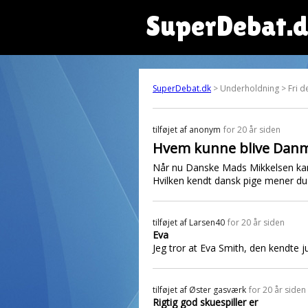
SuperDebat.
SuperDebat.dk
> Underholdning > Fri de
tilføjet af
anonym
for 20 år siden
Hvem kunne blive Danm
Når nu Danske Mads Mikkelsen kan 
Hvilken kendt dansk pige mener du 
tilføjet af
Larsen40
for 20 år siden
Eva
Jeg tror at Eva Smith, den kendte j
tilføjet af
Øster gasværk
for 20 år siden
Rigtig god skuespiller er