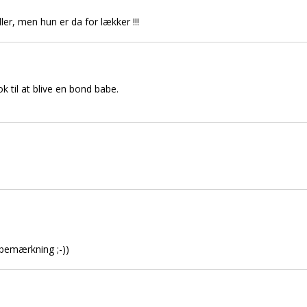
er, men hun er da for lækker !!!
k til at blive en bond babe.
bemærkning ;-))