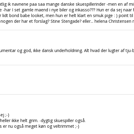
ntlig ik navnene paa saa mange danske skuespillerinder -men en af mi
re -har I set gamle maend i nye biler og inkasso??? Hun er da sej naar
lidt bond babe looket, men hun er helt klart en smuk pige : ) point til 
nogen der har et forslag? Stine Stengade? eller... helena Christensen m
mentar og god, ikke dansk underholdning. Alt hvad der lugter af tju-ba
j ;-)
ler ikke helt grim. -dygtig skuespiller også.
ns er nu også meget køn og veltrimmet ;-)