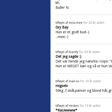
kh.
Buller N.
tilføjet af
miss-mee
for 20 år siden
Gry Bay
Hun er et godt bud:-)
...mee:-)
tilføjet af
Exactly
for 20 år siden
Det jeg sagde :)
Det var hende jeg nævnte i topic "
Hun er MEGET køn og så er hun sku
tilføjet af
mail-os
for 20 år siden
migselv
50kg ,f-skål,pariser og blond hår,
tilføjet af
Hesten
for 19 år siden
*RaUwwww*