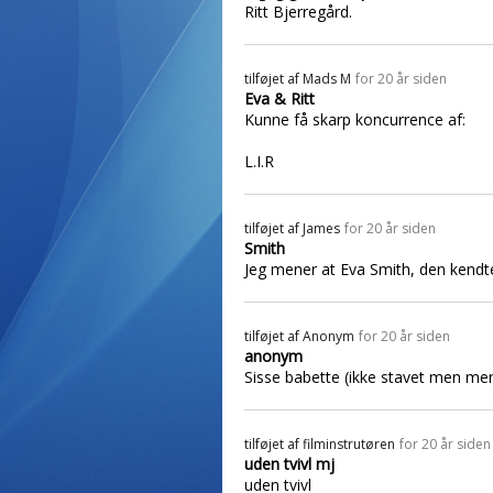
Ritt Bjerregård.
tilføjet af
Mads M
for 20 år siden
Eva & Ritt
Kunne få skarp koncurrence af:
L.I.R
tilføjet af
James
for 20 år siden
Smith
Jeg mener at Eva Smith, den kendte
tilføjet af
Anonym
for 20 år siden
anonym
Sisse babette (ikke stavet men men
tilføjet af
filminstrutøren
for 20 år siden
uden tvivl mj
uden tvivl