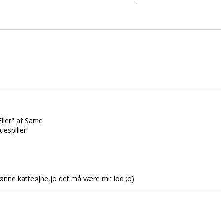
Eller" af Same
espiller!
grønne katteøjne,jo det må være mit lod ;o)