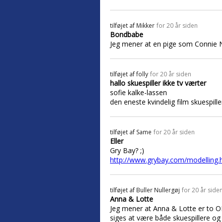
tilføjet af
Mikker
for 20 år siden
Bondbabe
Jeg mener at en pige som Connie Ni
tilføjet af
folly
for 20 år siden
hallo skuespiller ikke tv værter
sofie kalke-lassen
den eneste kvindelig film skuespill
tilføjet af
Same
for 20 år siden
Eller
Gry Bay? ;)
http://www.grybay.com/modelling.
tilføjet af
Buller Nullergøj
for 20 år side
Anna & Lotte
Jeg mener at Anna & Lotte er to O
siges at være både skuespillere 