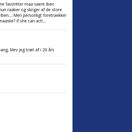
ne favoritter maa vaere Iben
 hun raaber og skriger af de store
Iben.... Men personligt foretraekker
aaske? if she can act!....
ng, blev jeg træt af i 20 års