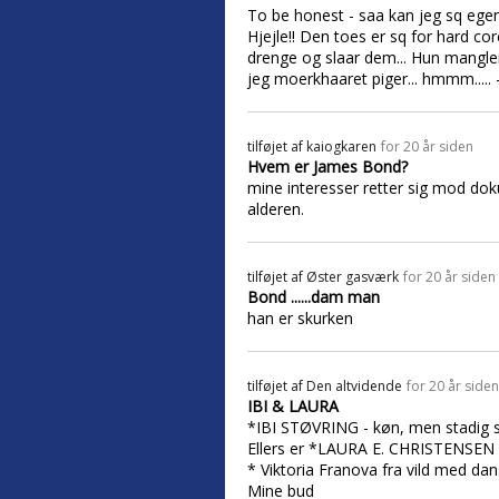
To be honest - saa kan jeg sq ege
Hjejle!! Den toes er sq for hard co
drenge og slaar dem... Hun mangler 
jeg moerkhaaret piger... hmmm..... -
tilføjet af
kaiogkaren
for 20 år siden
Hvem er James Bond?
mine interesser retter sig mod doku
alderen.
tilføjet af
Øster gasværk
for 20 år siden
Bond ......dam man
han er skurken
tilføjet af
Den altvidende
for 20 år siden
IBI & LAURA
*IBI STØVRING - køn, men stadig se
Ellers er *LAURA E. CHRISTENSEN hel
* Viktoria Franova fra vild med da
Mine bud