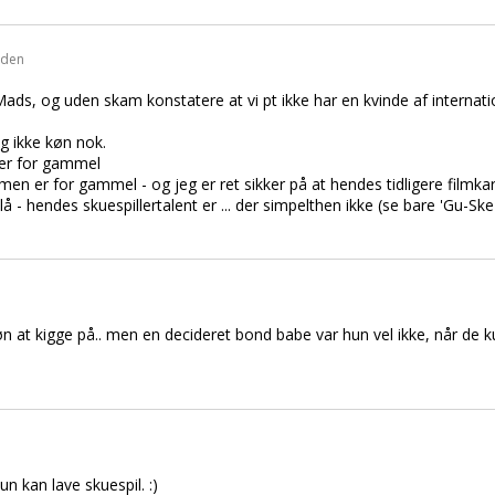
iden
ads, og uden skam konstatere at vi pt ikke har en kvinde af internati
 og ikke køn nok.
 er for gammel
) men er for gammel - og jeg er ret sikker på at hendes tidligere filmka
lå - hendes skuespillertalent er ... der simpelthen ikke (se bare 'Gu-
 at kigge på.. men en decideret bond babe var hun vel ikke, når de ku
n kan lave skuespil. :)