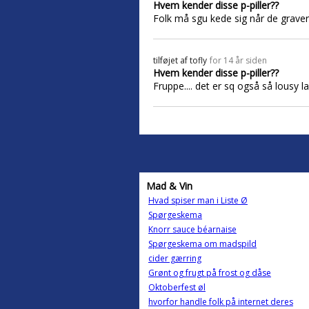
Hvem kender disse p-piller??
Folk må sgu kede sig når de graver
tilføjet af
tofly
for 14 år siden
Hvem kender disse p-piller??
Fruppe.... det er sq også så lousy la
Mad & Vin
Hvad spiser man i Liste Ø
Spørgeskema
Knorr sauce béarnaise
Spørgeskema om madspild
cider gærring
Grønt og frugt på frost og dåse
Oktoberfest øl
hvorfor handle folk på internet deres