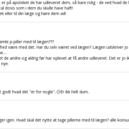
 er på apoteket de har udleveret dem, så bare rolig - de ved hvad de l
l dosis som i dem du skulle have haft!
tek eller til din læge og høre dem ad!
gamle p-piller med til lægen???
ed være med det. Har du selv været ved lægen? Lægen udskriver jo de
....
get de andre-og aldrig før har oplevet at få andre udleveret. Det er jo i
 nye.
 godt hvad det "er for nogle"..🙂Er ikk helt dum..
er igen. Hvad skal det nytte at tage pillerne med til lægen? alle konsulta