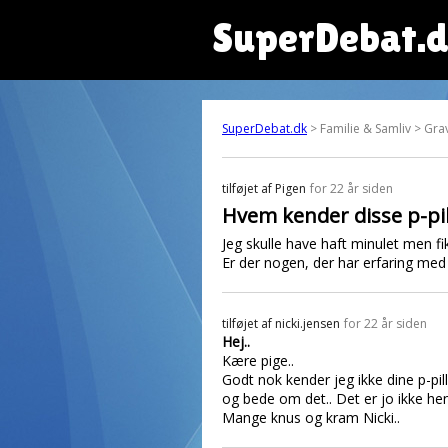
SuperDebat.
SuperDebat.dk
> Familie & Samliv > Grav
tilføjet af
Pigen
for 22 år siden
Hvem kender disse p-pil
Jeg skulle have haft minulet men fik
Er der nogen, der har erfaring med 
tilføjet af
nicki.jensen
for 22 år siden
Hej..
Kære pige..
Godt nok kender jeg ikke dine p-pi
og bede om det.. Det er jo ikke he
Mange knus og kram Nicki..