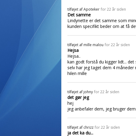
tilføjet af
Apoteker
for 22 år siden
Det samme
Lindynette er det samme som minulet
kunden specifikt beder om at få det 
tilføjet af
mille malou
for 22 år siden
Hejsa
Hejsa..
kan godt forstå du kigger lidt... 
selv har jeg taget dem 4 måneder nu
hilen mille
tilføjet af
johny
for 22 år siden
det gør jeg
hej
jeg anbefaler dem, jeg bruger dem s
tilføjet af
chrizz
for 22 år siden
ja det ka du...