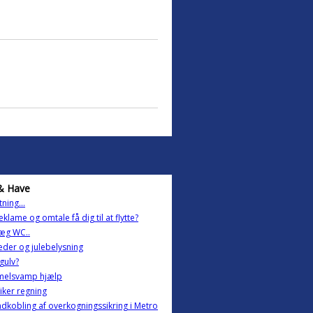
& Have
ning...
eklame og omtale få dig til at flytte?
æg WC..
der og julebelysning
 gulv?
melsvamp hjælp
riker regning
dkobling af overkogningssikring i Metro