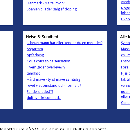
vand
Danmark - Malta, hvor?
Noget
Spanien tillader salg af doping
løber
Hvord
Helse & Sundhed
Alle 
scheuermann har eller kender du en med det?
Symbo
Aspartam
Mass
opfedning
chili
Cous cous spice sensation.
Enso
Hvem gider overleve???
Forel
tandkød
Hjælp
Hård mave - tynd mave samtidig
tak ti
revet visdomstand ud - normalt ?
venne
Sunde snacks???
noen
eller 
duftoverfølsomhed..
Centr
debatforum på SOL.dk, som nu er skilt ud separat.