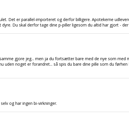
. Det er parallel-importeret og derfor billigere. Apotekerne udleverer
dyre. Du skal derfor tage dine p-piller ligesom du altid har gjort - der e
det samme gjore jeg... men ja du fortsætter bare med de nye som med m
 uden noget er forandret... så spis du bare dine pille som du førhen h
elv og har ingen bi-virkninger.