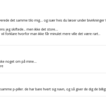
rede det samme tilo mig.... og især hvis du læser under bivirkninger f
ns jeg skiftede... men ikke det store....
 vil forklare hvorfor man ikke får minulet mere ville det være rart...
ikke noget om på mine....
ere
mme p-piller. de har bare hvert sig navn, og så giver de dig de billi