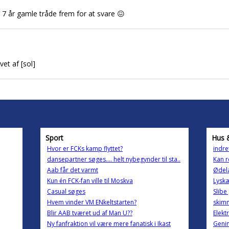
 7 år gamle tråde frem for at svare 😖
vet af [sol]
Sport
Hus 
Hvor er FCKs kamp flyttet?
indret
dansepartner søges.... helt nybegynder til sta..
Kan r
Aab får det varmt
Ødel
Kun én FCK-fan ville til Moskva
Lyskæ
Casual søges
Slibe
Hvem vinder VM ENkeltstarten?
skim
Blir AAB tværet ud af Man U??
Elekt
Ny fanfraktion vil være mere fanatisk i Ikast
Genin