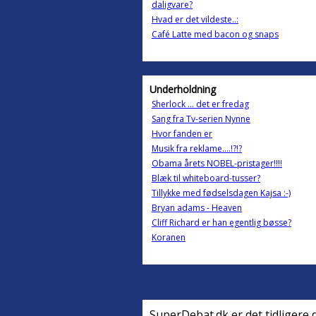
daligvare?
Hvad er det vildeste..:
Café Latte med bacon og snaps
Underholdning
Sherlock ... det er fredag
Sang fra Tv-serien Nynne
Hvor fanden er
Musik fra reklame....!?!?
Obama årets NOBEL-pristager!!!!
Blæk til whiteboard-tusser?
Tillykke med fødselsdagen Kajsa :-)
Bryan adams - Heaven
Cliff Richard er han egentlig bøsse?
Koranen
SuperDebat.dk er det tidligere 