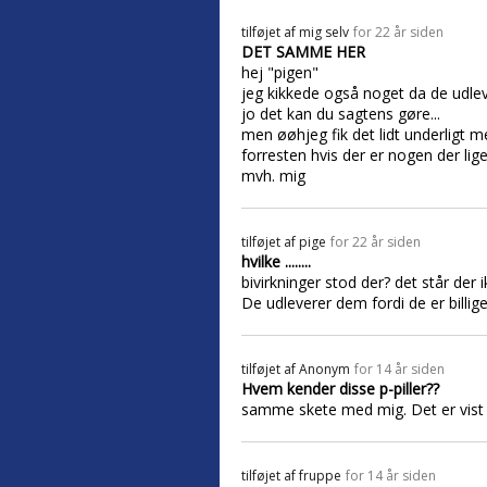
tilføjet af
mig selv
for 22 år siden
DET SAMME HER
hej "pigen"
jeg kikkede også noget da de udleve
jo det kan du sagtens gøre...
men øøhjeg fik det lidt underligt me
forresten hvis der er nogen der lige
mvh. mig
tilføjet af
pige
for 22 år siden
hvilke ........
bivirkninger stod der? det står der 
De udleverer dem fordi de er billig
tilføjet af
Anonym
for 14 år siden
Hvem kender disse p-piller??
samme skete med mig. Det er vist sa
tilføjet af
fruppe
for 14 år siden