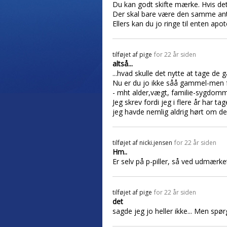
Du kan godt skifte mærke. Hvis det
Der skal bare være den samme anta
Ellers kan du jo ringe til enten apo
tilføjet af
pige
for 22 år siden
altså...
...hvad skulle det nytte at tage de 
Nu er du jo ikke såå gammel-men fr
- mht alder,vægt, familie-sygdomme
Jeg skrev fordi jeg i flere år har ta
jeg havde nemlig aldrig hørt om de
tilføjet af
nicki.jensen
for 22 år siden
Hm..
Er selv på p-piller, så ved udmærket
tilføjet af
pige
for 22 år siden
det
sagde jeg jo heller ikke... Men spørg