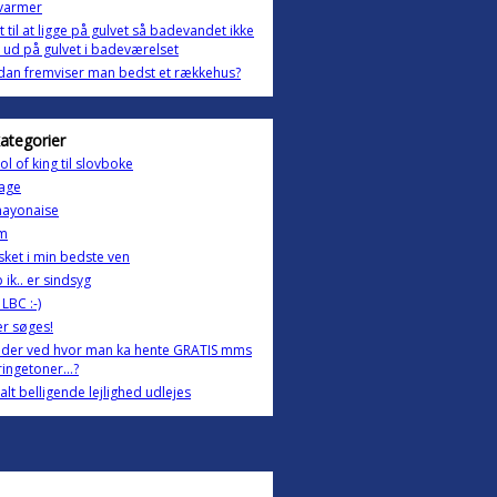
varmer
 til at ligge på gulvet så badevandet ikke
 ud på gulvet i badeværelset
an fremviser man bedst et rækkehus?
kategorier
l of king til slovboke
age
mayonaise
m
sket i min bedste ven
 ik.. er sindsyg
l LBC :-)
r søges!
 der ved hvor man ka hente GRATIS mms
ringetoner...?
alt belligende lejlighed udlejes