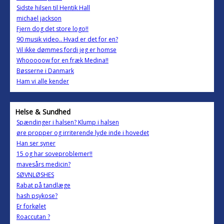
Sidste hilsen til Hentik Hall
michael jackson
Fjern dog det store logo!!
90 musik video.. Hvad er det for en?
Vil ikke dømmes fordi jeg er homse
Whooooow for en fræk Medina!!
Bøsserne i Danmark
Ham vi alle kender
Helse & Sundhed
Spændinger i halsen? Klump i halsen
øre propper og irriterende lyde inde i hovedet
Han ser syner
15 og har soveproblemer!!
mavesårs medicin?
SØVNLØSHES
Rabat på tandlæge
hash psykose?
Er forkølet
Roaccutan ?