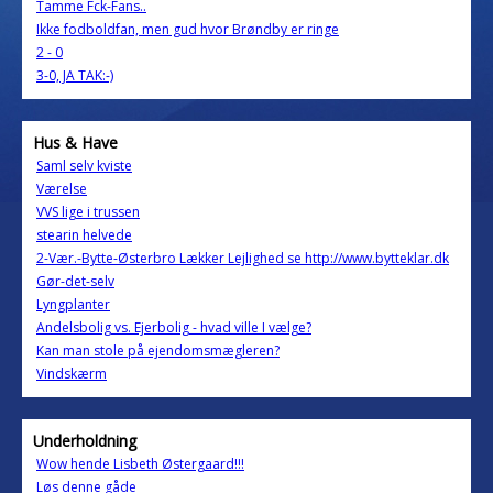
Tamme Fck-Fans..
Ikke fodboldfan, men gud hvor Brøndby er ringe
2 - 0
3-0, JA TAK:-)
Hus & Have
Saml selv kviste
Værelse
VVS lige i trussen
stearin helvede
2-Vær.-Bytte-Østerbro Lækker Lejlighed se http://www.bytteklar.dk
Gør-det-selv
Lyngplanter
Andelsbolig vs. Ejerbolig - hvad ville I vælge?
Kan man stole på ejendomsmægleren?
Vindskærm
Underholdning
Wow hende Lisbeth Østergaard!!!
Løs denne gåde