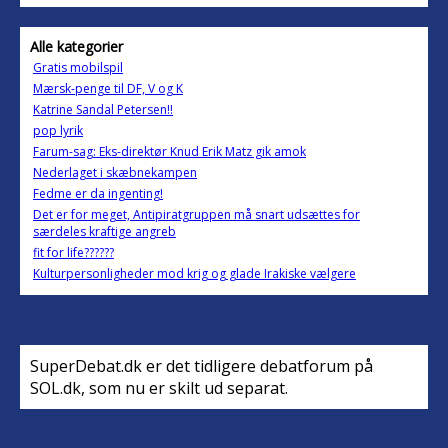
Alle kategorier
Gratis mobilspil
Mærsk-penge til DF, V og K
Katrine Sandal Petersen!!
pop lyrik
Farum-sag: Eks-direktør Knud Erik Matz gik amok
Nederlaget i skæbnekampen
Fedme er da ingenting!
Det er for meget, Antipiratgruppen må snart udsættes for
særdeles kraftige angreb
fit for life??????
Kulturpersonligheder mod krig og glade Irakiske vælgere
SuperDebat.dk er det tidligere debatforum på
SOL.dk, som nu er skilt ud separat.