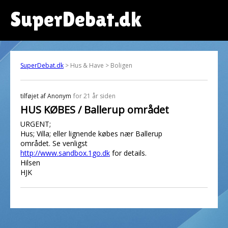
SuperDebat.dk
SuperDebat.dk
> Hus & Have > Boligen
tilføjet af
Anonym
for 21 år siden
HUS KØBES / Ballerup området
URGENT;
Hus; Villa; eller lignende købes nær Ballerup
området. Se venligst
http://www.sandbox.1go.dk
for details.
Hilsen
HJK