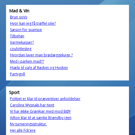
Mad & Vin
Brun soVs
Hvor kan jeg få trøffel olie?
Sæson for svampe
Tilbehør
Varmekasser?
coulottesteg
Hvordan laver man brødæggekage ?
Med i parken mad??
Hjælp til valg af Rødvin og Hvidvin
Partygrill
Sport
Politiet er klar til præventiver anholdelser
Caroline Wysnaki har tjent
Vi har ikkke Grønkjar med mod BØF
Ailton klar til at sænke Brøndby igen
Ny turneringsstruktur.
Hej alle Fck'ere