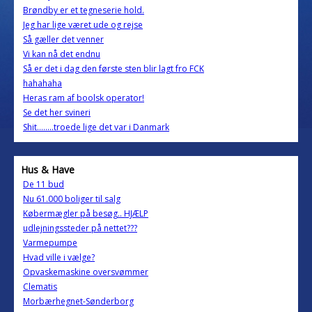
Brøndby er et tegneserie hold.
Jeg har lige været ude og rejse
Så gæller det venner
Vi kan nå det endnu
Så er det i dag den første sten blir lagt fro FCK
hahahaha
Heras ram af boolsk operator!
Se det her svineri
Shit........troede lige det var i Danmark
Hus & Have
De 11 bud
Nu 61.000 boliger til salg
Købermægler på besøg.. HJÆLP
udlejningssteder på nettet???
Varmepumpe
Hvad ville i vælge?
Opvaskemaskine oversvømmer
Clematis
Morbærhegnet-Sønderborg