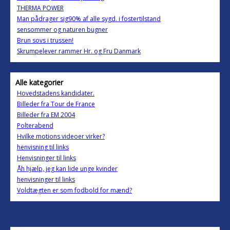
THERMA POWER
Man pådrager sig90% af alle sygd. i fostertilstand
sensommer og naturen bugner
Brun sovs i trussen!
Skrumpelever rammer Hr. og Fru Danmark
Alle kategorier
Hovedstadens kandidater.
Billeder fra Tour de France
Billeder fra EM 2004
Polterabend
Hvilke motions videoer virker?
henvisning til links
Henvisninger til links
Åh hjælp, jeg kan lide unge kvinder
henvisninger til links
Voldtægten er som fodbold for mænd?