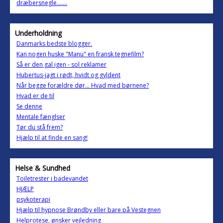
dræbersnegle.......
Underholdning
Danmarks bedste blogger.
Kan nogen huske "Manu" en fransk tegnefilm?
Så er den gal igen - sol reklamer
Hubertus-jagt i rødt, hvidt og gyldent
Når begge forældre dør... Hvad med børnene?
Hvad er de til
Se denne
Mentale fænglser
Tør du stå frem?
Hjælp til at finde en sang!
Helse & Sundhed
Toiletrester i badevandet
HJÆLP
psykoterapi
Hjælp til hypnose Brøndby eller bare på Vestegnen
Helprotese, ønsker vejledning