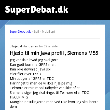
SuperDebat.dk
SuperDebat.dk
> Spil > Mobil spil
tilføjet af
Handyman
for 22 år siden
Hjælp til min Java profil , Siemens M55
Jeg ved ikke hvad jeg skal gøre.
Kan godt komme GPRS men.
Kan ikke downlad java spil
eller filer over 16KB
Min udbyer af GPRS er TDC
Har ringet til men de vil ikke hjælpe mig
Telmore er min mobil udbyder ved ikke nået
Siemens siger jeg skal ringet til Telmore eller TDC
HJÆLP MIG
Mangler indstillingerne men ved ikke hvor jeg skal hente
dem