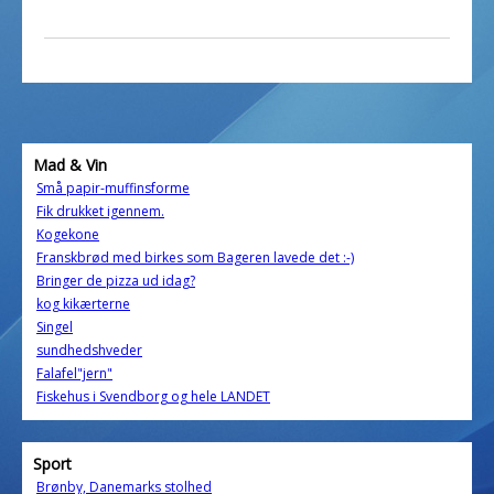
Mad & Vin
Små papir-muffinsforme
Fik drukket igennem.
Kogekone
Franskbrød med birkes som Bageren lavede det :-)
Bringer de pizza ud idag?
kog kikærterne
Singel
sundhedshveder
Falafel"jern"
Fiskehus i Svendborg og hele LANDET
Sport
Brønby, Danemarks stolhed