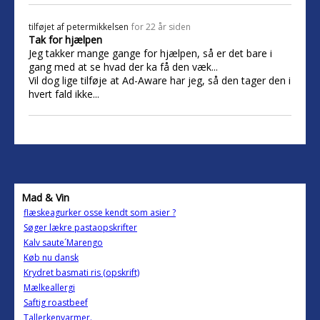
tilføjet af
petermikkelsen
for 22 år siden
Tak for hjælpen
Jeg takker mange gange for hjælpen, så er det bare i
gang med at se hvad der ka få den væk...
Vil dog lige tilføje at Ad-Aware har jeg, så den tager den i
hvert fald ikke...
Mad & Vin
flæskeagurker osse kendt som asier ?
Søger lækre pastaopskrifter
Kalv saute´Marengo
Køb nu dansk
Krydret basmati ris (opskrift)
Mælkeallergi
Saftig roastbeef
Tallerkenvarmer.