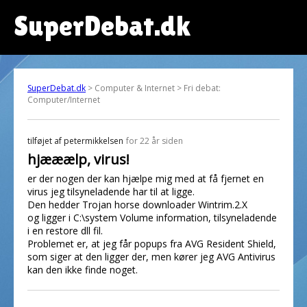
SuperDebat.dk
SuperDebat.dk
> Computer & Internet > Fri debat:
Computer/Internet
tilføjet af
petermikkelsen
for 22 år siden
hjææælp, virus!
er der nogen der kan hjælpe mig med at få fjernet en
virus jeg tilsyneladende har til at ligge.
Den hedder Trojan horse downloader Wintrim.2.X
og ligger i C:\system Volume information, tilsyneladende
i en restore dll fil.
Problemet er, at jeg får popups fra AVG Resident Shield,
som siger at den ligger der, men kører jeg AVG Antivirus
kan den ikke finde noget.