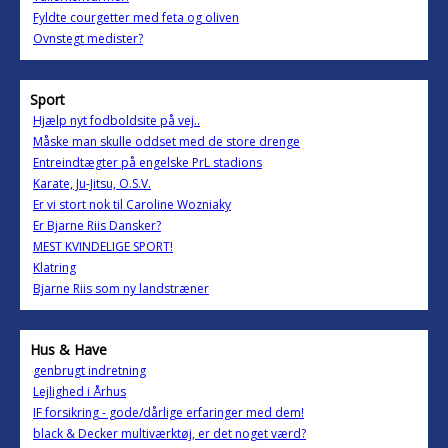
Fyldte courgetter med feta og oliven
Ovnstegt medister?
Sport
Hjælp nyt fodboldsite på vej..
Måske man skulle oddset med de store drenge
Entreindtægter på engelske PrL stadions
Karate, Ju-Jitsu, O.S.V.
Er vi stort nok til Caroline Wozniaky
Er Bjarne Riis Dansker?
MEST KVINDELIGE SPORT!
Klatring
Bjarne Riis som ny landstræner
Hus & Have
genbrugt indretning
Lejlighed i Århus
IF forsikring - gode/dårlige erfaringer med dem!
black & Decker multiværktøj, er det noget værd?