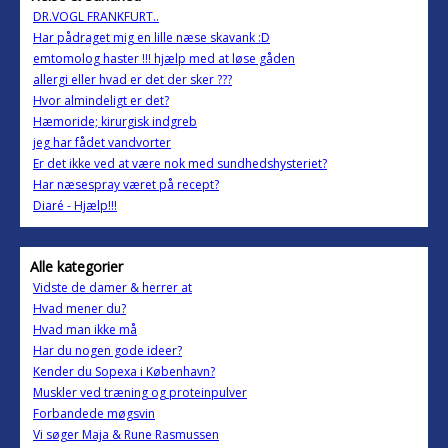
DR.VOGL FRANKFURT..
Har pådraget mig en lille næse skavank :D
emtomolog haster !!! hjælp med at løse gåden
allergi eller hvad er det der sker ???
Hvor almindeligt er det?
Hæmoride; kirurgisk indgreb
jeg har fådet vandvorter
Er det ikke ved at være nok med sundhedshysteriet?
Har næsespray været på recept?
Diaré - Hjælp!!!
Alle kategorier
Vidste de damer & herrer at
Hvad mener du?
Hvad man ikke må
Har du nogen gode ideer?
Kender du Sopexa i København?
Muskler ved træning og proteinpulver
Forbandede møgsvin
Vi søger Maja & Rune Rasmussen