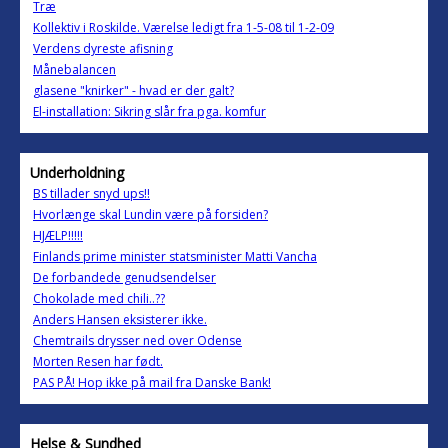
Træ
Kollektiv i Roskilde. Værelse ledigt fra 1-5-08 til 1-2-09
Verdens dyreste afisning
Månebalancen
glasene "knirker" - hvad er der galt?
El-installation: Sikring slår fra pga. komfur
Underholdning
BS tillader snyd ups!!
Hvorlænge skal Lundin være på forsiden?
HJÆLP!!!!!
Finlands prime minister statsminister Matti Vancha
De forbandede genudsendelser
Chokolade med chili..??
Anders Hansen eksisterer ikke.
Chemtrails drysser ned over Odense
Morten Resen har født.
PAS PÅ! Hop ikke på mail fra Danske Bank!
Helse & Sundhed