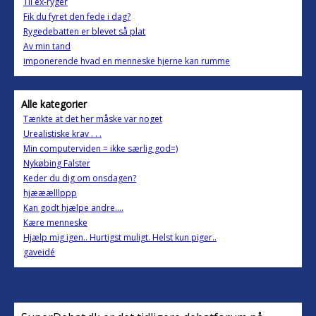
Til ex-ryger
Fik du fyret den fede i dag?
Rygedebatten er blevet så plat
Av min tand
imponerende hvad en menneske hjerne kan rumme
Alle kategorier
Tænkte at det her måske var noget
Urealistiske krav . . .
Min computerviden = ikke særlig god=)
Nykøbing Falster
Keder du dig om onsdagen?
hjææælllppp
Kan godt hjælpe andre....
Kære menneske
Hjælp mig igen.. Hurtigst muligt. Helst kun piger..
gaveidé