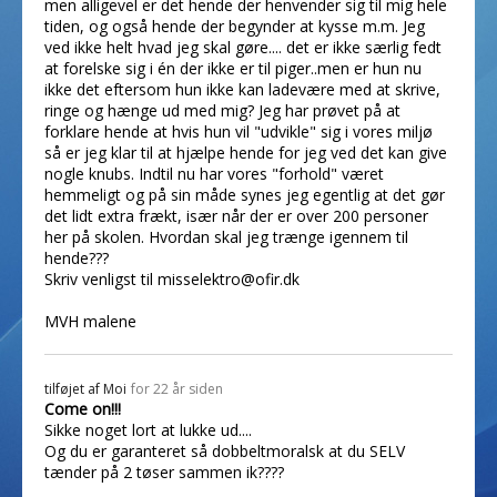
men alligevel er det hende der henvender sig til mig hele
tiden, og også hende der begynder at kysse m.m. Jeg
ved ikke helt hvad jeg skal gøre.... det er ikke særlig fedt
at forelske sig i én der ikke er til piger..men er hun nu
ikke det eftersom hun ikke kan ladevære med at skrive,
ringe og hænge ud med mig? Jeg har prøvet på at
forklare hende at hvis hun vil "udvikle" sig i vores miljø
så er jeg klar til at hjælpe hende for jeg ved det kan give
nogle knubs. Indtil nu har vores "forhold" været
hemmeligt og på sin måde synes jeg egentlig at det gør
det lidt extra frækt, især når der er over 200 personer
her på skolen. Hvordan skal jeg trænge igennem til
hende???
Skriv venligst til misselektro@ofir.dk
MVH malene
tilføjet af
Moi
for 22 år siden
Come on!!!
Sikke noget lort at lukke ud....
Og du er garanteret så dobbeltmoralsk at du SELV
tænder på 2 tøser sammen ik????