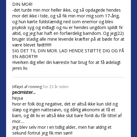
DIN MOR!
-det turde min mor heller ikke, og så opdagede hendes
mor det ikke i tide, og så fik min mor mig som 17-årig,
og hun kørte fuldstændig ned som enemor og blev
psykisk syg og indlagt og nu er hendes ungdom spildt fir
altid, og jeg har haft en forfærdelig barndom. Og jeg(22)
bruger stadig alle mine levende kræfter på at bøde for at
være blevet født!!!!!!!
SIG DET TIL DIN MOR. LAD HENDE STØTTE DIG OG FÅ
EN ABORT!!!!
Hverken dig eller din kæreste har brug for at få ødelagt
jeres liv.
tilføjet af
ronning
for 23 år siden
pecimister...
hejsa
hvor er folk dog negative, det er altså ikke kun slid og
slæp og ingen nattesøvn, og dårlig økonomi at få et
barn, og dit liv er altså ikke slut bare fordi du får tittel af
mor....
Jeg blev selv mor i en tidlig alder, men har aldrig et
sekund fortrut jeg fik min søn!!