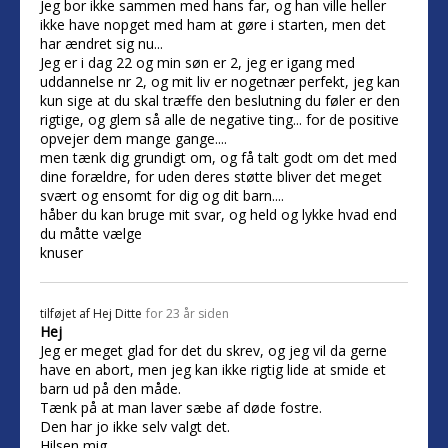
Jeg bor ikke sammen med hans far, og han ville heller
ikke have nopget med ham at gøre i starten, men det
har ændret sig nu...
Jeg er i dag 22 og min søn er 2, jeg er igang med
uddannelse nr 2, og mit liv er nogetnær perfekt, jeg kan
kun sige at du skal træffe den beslutning du føler er den
rigtige, og glem så alle de negative ting... for de positive
opvejer dem mange gange....
men tænk dig grundigt om, og få talt godt om det med
dine forældre, for uden deres støtte bliver det meget
svært og ensomt for dig og dit barn....
håber du kan bruge mit svar, og held og lykke hvad end
du måtte vælge
knuser
tilføjet af
Hej Ditte
for 23 år siden
Hej
Jeg er meget glad for det du skrev, og jeg vil da gerne
have en abort, men jeg kan ikke rigtig lide at smide et
barn ud på den måde.
Tænk på at man laver sæbe af døde fostre.
Den har jo ikke selv valgt det.
Hilsen mig