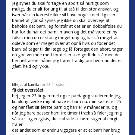
jeg synes du skal fortage en abort så hurtigs som
muligt, du er alt for ung til at stå til den stor ansvar, og
især når din kæreste ikke vil have noget med dig eller
barnet at gør så synes jeg ikke du skal overveje at
beholde det barn. jeg forstår at det er en dobbelfølse du
har for du har det barn i maven og det må være en ny
følse, men du er stadig meget ung og har så meget at
opleve som er meget svær at opnå hvis du føder det
barn. så tager til din læge og få fortaget den abort, tager
en god veninde med for det er ikke godt du stå med det
her helt alene. håber jeg hører fra dig om hvordan der er
gået. held og lykke.
tilføjet af
kamila
for 23 år siden
få det overstået
hej jeg er 23 år gammel og er pædagog studerende jeg
ku aldrig tænke mig at have et barn nu. min søster er 25
og har fået sit første barn og han er 9 måneder nu og
når jeg bare passer ham tre timer i træk så føler jeg mig
så træt og enrgiløs, du skal vide at børn suger al enrgi
fra en.
det andet som er endnu vigtigere er at et barn har brug