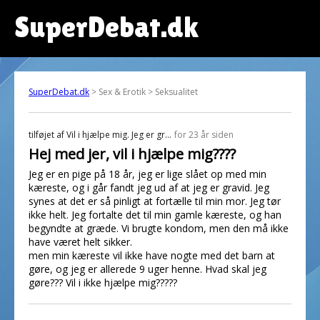
SuperDebat.dk
SuperDebat.dk
> Sex & Erotik > Seksualitet
tilføjet af
Vil i hjælpe mig. Jeg er gr...
for 23 år siden
Hej med jer, vil i hjælpe mig????
Jeg er en pige på 18 år, jeg er lige slået op med min
kæreste, og i går fandt jeg ud af at jeg er gravid. Jeg
synes at det er så pinligt at fortælle til min mor. Jeg tør
ikke helt. Jeg fortalte det til min gamle kæreste, og han
begyndte at græde. Vi brugte kondom, men den må ikke
have været helt sikker.
men min kæreste vil ikke have nogte med det barn at
gøre, og jeg er allerede 9 uger henne. Hvad skal jeg
gøre??? Vil i ikke hjælpe mig?????