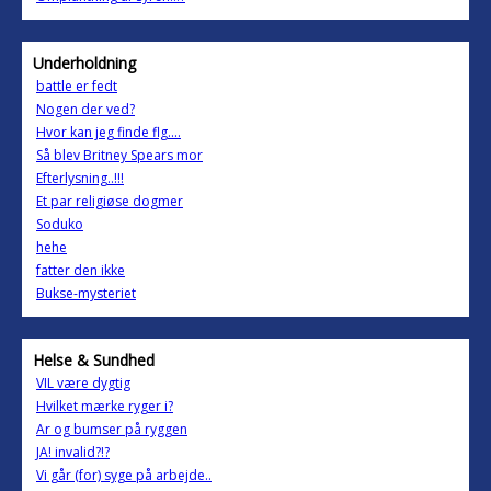
Underholdning
battle er fedt
Nogen der ved?
Hvor kan jeg finde flg....
Så blev Britney Spears mor
Efterlysning..!!!
Et par religiøse dogmer
Soduko
hehe
fatter den ikke
Bukse-mysteriet
Helse & Sundhed
VIL være dygtig
Hvilket mærke ryger i?
Ar og bumser på ryggen
JA! invalid?!?
Vi går (for) syge på arbejde..