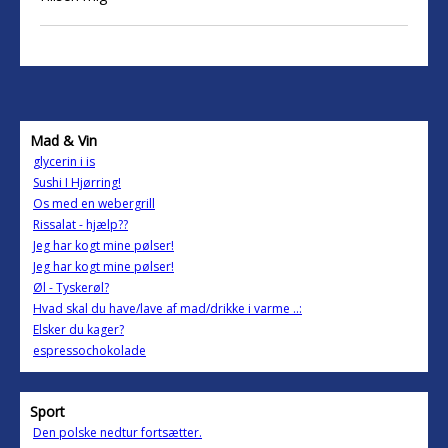
Mad & Vin
glycerin i is
Sushi I Hjørring!
Os med en webergrill
Rissalat - hjælp??
Jeg har kogt mine pølser!
Jeg har kogt mine pølser!
Øl - Tyskerøl?
Hvad skal du have/lave af mad/drikke i varme ..:
Elsker du kager?
espressochokolade
Sport
Den polske nedtur fortsætter.