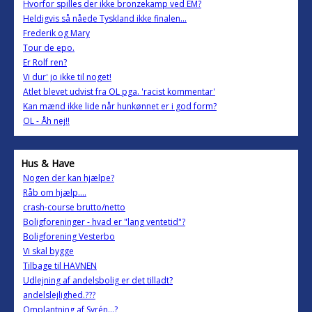
Hvorfor spilles der ikke bronzekamp ved EM?
Heldigvis så nåede Tyskland ikke finalen...
Frederik og Mary
Tour de epo.
Er Rolf ren?
Vi dur' jo ikke til noget!
Atlet blevet udvist fra OL pga. 'racist kommentar'
Kan mænd ikke lide når hunkønnet er i god form?
OL - Åh nej!!
Hus & Have
Nogen der kan hjælpe?
Råb om hjælp....
crash-course brutto/netto
Boligforeninger - hvad er "lang ventetid"?
Boligforening Vesterbo
Vi skal bygge
Tilbage til HAVNEN
Udlejning af andelsbolig er det tilladt?
andelslejlighed.???
Omplantning af Syrén...?