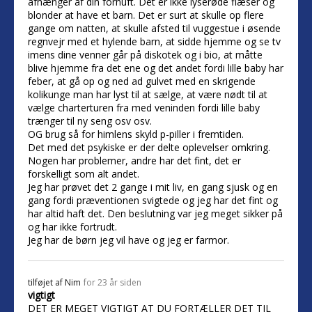
afhænger af din fornuft. Det er ikke lyserøde flæser og
blonder at have et barn. Det er surt at skulle op flere
gange om natten, at skulle afsted til vuggestue i øsende
regnvejr med et hylende barn, at sidde hjemme og se tv
imens dine venner går på diskotek og i bio, at måtte
blive hjemme fra det ene og det andet fordi lille baby har
feber, at gå op og ned ad gulvet med en skrigende
kolikunge man har lyst til at sælge, at være nødt til at
vælge charterturen fra med veninden fordi lille baby
trænger til ny seng osv osv.
OG brug så for himlens skyld p-piller i fremtiden.
Det med det psykiske er der delte oplevelser omkring.
Nogen har problemer, andre har det fint, det er
forskelligt som alt andet.
Jeg har prøvet det 2 gange i mit liv, en gang sjusk og en
gang fordi præventionen svigtede og jeg har det fint og
har altid haft det. Den beslutning var jeg meget sikker på
og har ikke fortrudt.
Jeg har de børn jeg vil have og jeg er farmor.
tilføjet af
Nim
for 23 år siden
vigtigt
DET ER MEGET VIGTIGT AT DU FORTÆLLER DET TIL