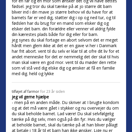
for en far og en mor som ønsker det og vil have dettes
fødsel. jeg tror du skal tænke på at jo større dit barn
bliver ind i din mave jo større behov vil du have for at
barnets far er ved dig, støtter dig i op og ned tur, og til
fødslen har du brug for en mand som elsker dig og
elsker det barn. din forældre eller venner vil aldrig fylde
din kærestes plads både for dig eller for barn.
jeg synes du skal fortage en abort selvom det er meget
hårdt men glem ikke at det er en gave vi her i Danmark
har frit abort. vent til du selv er klar til at ofre dit liv for et
andet menneske for det er nemmelig det der skal til hvis
man skal være en god mor. vent til du møder den rette
som vil stå ved dig elske dig og ønsker at få en familie
med dig. held og lykke
tilføjet af
farmor
for 23 år siden
jeg vil gerne hjælpe
- men på en anden måde. Du skriver at I brugte kondom
og at det må være gået i stykker og nu overvejer du om
du skal beholde barnet. Lad være! Du skal selvfølgelig
tænke på dig selv, men også på din fyr. Hvis du vælger
at beholde barnet, skal du tænke på at han bliver pålagt
at betale i 18 år til et barn han ikke ønsker. Lige nu er