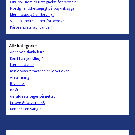
OPGAVE Kemisk Betegnelse for protein?
Nordjylland:heksejagt på psykisk syge
Mere fokus på undervægt
Skal alkoholreklamer forbydes?
Pårørendeterapi cancer?
Alle kategorier
Apropos slankekure...
Kan I lide Jan Elhøj ?
Lære at danse
min opvaskemaskine er løbet over
Afstemning
B-venner
62 år
de vildeste piger på nettet
in love & forvirret.<3
Kender i en sang ?