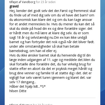
tilføjet af
Vandborg
for 23 år siden
gravid
Hej, kender det godt selv det der.Først og fremmest skal
du finde ud af med dig selv om du vil have det barn? om
du økonomisk kan klare det og om du kan tage ansvar
for et andet menneskes liv. Hvis du mener du kan det så
skal du skide på hvad din ex og dine forældre siger. det
er hårdt men du må lære at klare dig selv. du er som
sagt 18 år og selvstændig nu.Din ex kan ikke undgå
barnet og han fortryder det nok også når det bliver født.
under alle omstændigheder så skal han betale
børnebidrag, om han vil eller ej.
Hvis du ikke ønsker barnet skal du henvende dig til din
læge inden udgangen af 11. uge og meddele det.Men du
skal fortælle dine forældre det, du har virkelig brug for
støtte efter en abort da det er psykisk meget hårdt! og
brug dine venner og familie til at støtte dig i det. det er
vigtigt! har selv været turen igennem og klaret det. var
selv 17 dengang...
Håber det hjalp lidt...*S*
hilsen Ditte