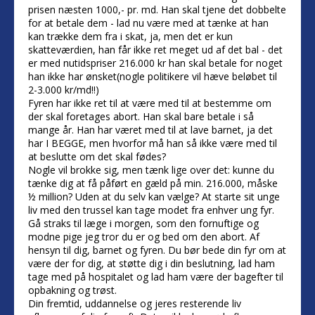
prisen næsten 1000,- pr. md. Han skal tjene det dobbelte
for at betale dem - lad nu være med at tænke at han
kan trække dem fra i skat, ja, men det er kun
skatteværdien, han får ikke ret meget ud af det bal - det
er med nutidspriser 216.000 kr han skal betale for noget
han ikke har ønsket(nogle politikere vil hæve beløbet til
2-3.000 kr/md!!)
Fyren har ikke ret til at være med til at bestemme om
der skal foretages abort. Han skal bare betale i så
mange år. Han har været med til at lave barnet, ja det
har I BEGGE, men hvorfor må han så ikke være med til
at beslutte om det skal fødes?
Nogle vil brokke sig, men tænk lige over det: kunne du
tænke dig at få påført en gæld på min. 216.000, måske
½ million? Uden at du selv kan vælge? At starte sit unge
liv med den trussel kan tage modet fra enhver ung fyr.
Gå straks til læge i morgen, som den fornuftige og
modne pige jeg tror du er og bed om den abort. Af
hensyn til dig, barnet og fyren. Du bør bede din fyr om at
være der for dig, at støtte dig i din beslutning, lad ham
tage med på hospitalet og lad ham være der bagefter til
opbakning og trøst.
Din fremtid, uddannelse og jeres resterende liv