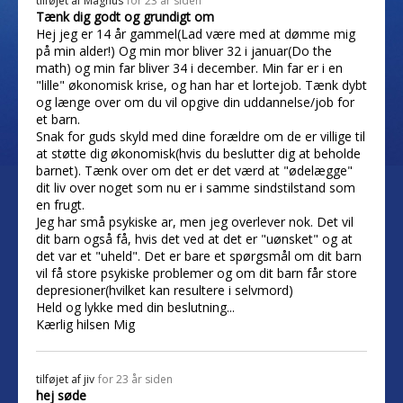
tilføjet af
Magnus
for 23 år siden
Tænk dig godt og grundigt om
Hej jeg er 14 år gammel(Lad være med at dømme mig
på min alder!) Og min mor bliver 32 i januar(Do the
math) og min far bliver 34 i december. Min far er i en
"lille" økonomisk krise, og han har et lortejob. Tænk dybt
og længe over om du vil opgive din uddannelse/job for
et barn.
Snak for guds skyld med dine forældre om de er villige til
at støtte dig økonomisk(hvis du beslutter dig at beholde
barnet). Tænk over om det er det værd at "ødelægge"
dit liv over noget som nu er i samme sindstilstand som
en frugt.
Jeg har små psykiske ar, men jeg overlever nok. Det vil
dit barn også få, hvis det ved at det er "uønsket" og at
det var et "uheld". Det er bare et spørgsmål om dit barn
vil få store psykiske problemer og om dit barn får store
depresioner(hvilket kan resultere i selvmord)
Held og lykke med din beslutning...
Kærlig hilsen Mig
tilføjet af
jiv
for 23 år siden
hej søde