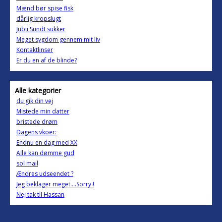
Mænd bør spise fisk
dårlig kropslugt
Jubii Sundt sukker
Meget sygdom gennem mit liv
Kontaktlinser
Er du en af de blinde?
Alle kategorier
du gik din vej
Mistede min datter
bristede drøm
Dagens vkoer:
Endnu en dag med XX
Alle kan dømme gud
sol mail
Ændres udseendet ?
Jeg beklager meget....Sorry !
Nej tak til Hassan