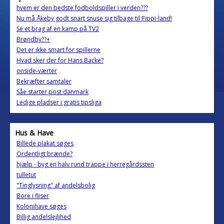
hvem er den bedste fodboldspiller i verden???
Nu må Åkeby godt snart snuse sig tilbage til Pippi-land!
Se et brag af en kamp på TV2
Brøndby??+
Det er ikke smart for spillerne
Hvad sker der for Hans Backe?
onside-værter
Bekræfter samtaler
Såe starter post danmark
Ledige pladser i gratis tipsliga
Hus & Have
Billede plakat søges
Ordentligt brænde?
hjælp - byg en halv rund trappe i herregårdssten
tulletut
"Tinglysning" af andelsbolig
Bore i fliser
Kolonihave søges
Billig andelslejlihed