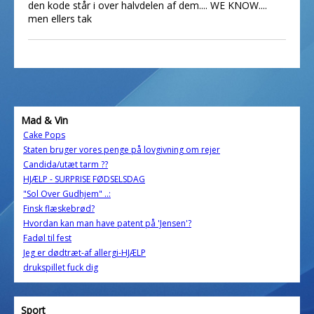
den kode står i over halvdelen af dem.... WE KNOW....
men ellers tak
Mad & Vin
Cake Pops
Staten bruger vores penge på lovgivning om rejer
Candida/utæt tarm ??
HJÆLP - SURPRISE FØDSELSDAG
"Sol Over Gudhjem" ..:
Finsk flæskebrød?
Hvordan kan man have patent på 'Jensen'?
Fadøl til fest
Jeg er dødtræt-af allergi-HJÆLP
drukspillet fuck dig
Sport