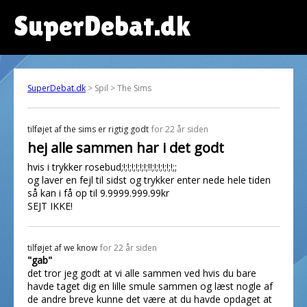
SuperDebat.dk
SuperDebat.dk
> Spil > The Sims
tilføjet af
the sims er rigtig godt
for 22 år siden
hej alle sammen har i det godt
hvis i trykker rosebud;!;!;!;!;!;!;!!;!;!;!;!;!;;
og laver en fejl til sidst og trykker enter nede hele tiden
så kan i få op til 9.9999.999.99kr
SEJT IKKE!
tilføjet af
we know
for 22 år siden
"gab"
det tror jeg godt at vi alle sammen ved hvis du bare
havde taget dig en lille smule sammen og læst nogle af
de andre breve kunne det være at du havde opdaget at