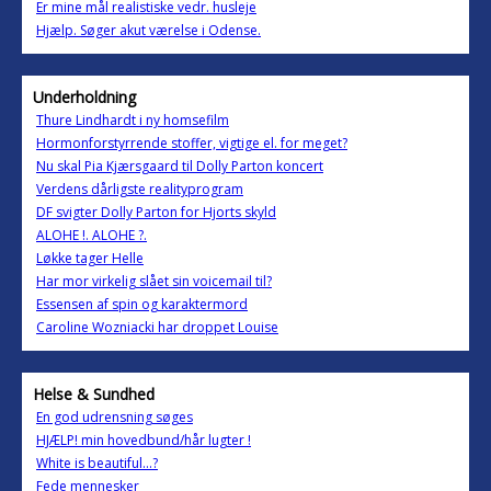
Er mine mål realistiske vedr. husleje
Hjælp. Søger akut værelse i Odense.
Underholdning
Thure Lindhardt i ny homsefilm
Hormonforstyrrende stoffer, vigtige el. for meget?
Nu skal Pia Kjærsgaard til Dolly Parton koncert
Verdens dårligste realityprogram
DF svigter Dolly Parton for Hjorts skyld
ALOHE !. ALOHE ?.
Løkke tager Helle
Har mor virkelig slået sin voicemail til?
Essensen af spin og karaktermord
Caroline Wozniacki har droppet Louise
Helse & Sundhed
En god udrensning søges
HJÆLP! min hovedbund/hår lugter !
White is beautiful...?
Fede mennesker