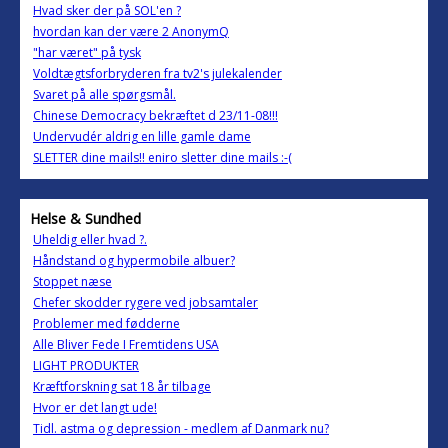
Hvad sker der på SOL'en ?
hvordan kan der være 2 AnonymQ
"har været" på tysk
Voldtægtsforbryderen fra tv2's julekalender
Svaret på alle spørgsmål.
Chinese Democracy bekræftet d 23/11-08!!!
Undervudér aldrig en lille gamle dame
SLETTER dine mails!! eniro sletter dine mails :-(
Helse & Sundhed
Uheldig eller hvad ?.
Håndstand og hypermobile albuer?
Stoppet næse
Chefer skodder rygere ved jobsamtaler
Problemer med fødderne
Alle Bliver Fede I Fremtidens USA
LIGHT PRODUKTER
Kræftforskning sat 18 år tilbage
Hvor er det langt ude!
Tidl. astma og depression - medlem af Danmark nu?