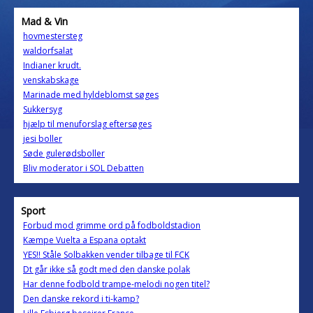
Mad & Vin
hovmestersteg
waldorfsalat
Indianer krudt.
venskabskage
Marinade med hyldeblomst søges
Sukkersyg
hjælp til menuforslag eftersøges
jesi boller
Søde gulerødsboller
Bliv moderator i SOL Debatten
Sport
Forbud mod grimme ord på fodboldstadion
Kæmpe Vuelta a Espana optakt
YES!! Ståle Solbakken vender tilbage til FCK
Dt går ikke så godt med den danske polak
Har denne fodbold trampe-melodi nogen titel?
Den danske rekord i ti-kamp?