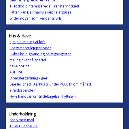
Lille Esbjerg besejrer France
Til fodboldinteresserede: Transfervinduet!
I aften kan Danmarks skæbne afgøres
Er der nogen som kender til EFB
Hus & Have
hjælp til maling af loft
ubegrænset lejeperiode?
Okker holdig vand og belægningssten
maling ovenpå spartel
have-boring
ABETRÆ!!!
Blomstergødning - gær?
Leje lejlighed i Aarhus til under 4000 kr om måned
affaldsspande ?
Hyre håndværker til deltagelse i flyttesyn
Underholdning
prob med mail
TIL ALLE ANSATTE