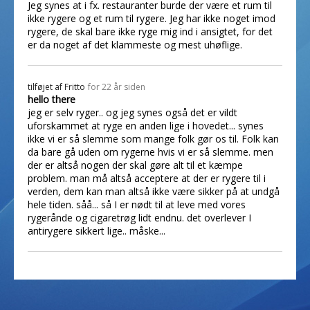
Jeg synes at i fx. restauranter burde der være et rum til
ikke rygere og et rum til rygere. Jeg har ikke noget imod
rygere, de skal bare ikke ryge mig ind i ansigtet, for det
er da noget af det klammeste og mest uhøflige.
tilføjet af
Fritto
for 22 år siden
hello there
jeg er selv ryger.. og jeg synes også det er vildt
uforskammet at ryge en anden lige i hovedet... synes
ikke vi er så slemme som mange folk gør os til. Folk kan
da bare gå uden om rygerne hvis vi er så slemme. men
der er altså nogen der skal gøre alt til et kæmpe
problem. man må altså acceptere at der er rygere til i
verden, dem kan man altså ikke være sikker på at undgå
hele tiden. såå... så I er nødt til at leve med vores
rygerånde og cigaretrøg lidt endnu. det overlever I
antirygere sikkert lige.. måske...