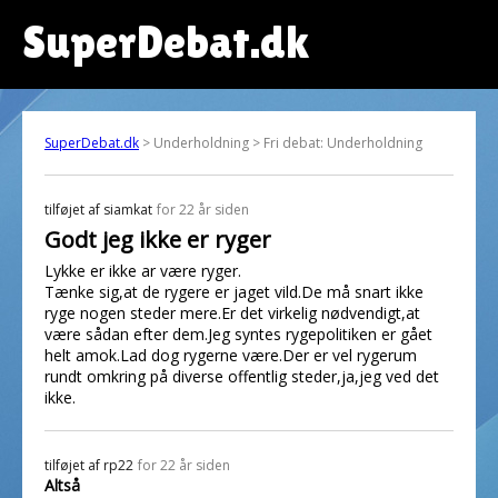
SuperDebat.dk
SuperDebat.dk
> Underholdning > Fri debat: Underholdning
tilføjet af
siamkat
for 22 år siden
Godt jeg ikke er ryger
Lykke er ikke ar være ryger.
Tænke sig,at de rygere er jaget vild.De må snart ikke
ryge nogen steder mere.Er det virkelig nødvendigt,at
være sådan efter dem.Jeg syntes rygepolitiken er gået
helt amok.Lad dog rygerne være.Der er vel rygerum
rundt omkring på diverse offentlig steder,ja,jeg ved det
ikke.
tilføjet af
rp22
for 22 år siden
Altså