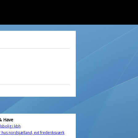
& Have
sbolig i kbh
 hus nordsjælland, evt frederiksværk