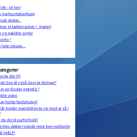
olk - se her!
 i Aarhus København
loak stinker..
liser til køkkengulvet (...hjælp!)
 og sjældne sorter
onto ?
le help please....
kategorier
orde det !!!!!
ede Don Ø også George Michael?
er en Rocker egentlig ?
rible video
an holde fødselsdag?
når holder mønd/drenge op med at gå i
?
 du dig til parforhold?
g blev slikket rystede mine ben voldsomt
E HJÆLP!