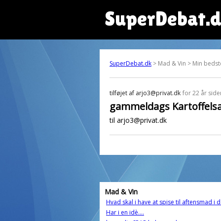
SuperDebat.
SuperDebat.dk
> Mad & Vin > Min bedste
tilføjet af
arjo3@privat.dk
for 22 år side
gammeldags Kartoffelsa
til arjo3@privat.dk
Mad & Vin
Hvad skal i have at spise til aftensmad i 
Har i en idè....