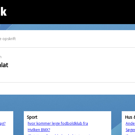
dk
 opskrift
n
lat
Sport
Hus 
dag?
hvor kommer leige fodboldklub fra
Andel
Hvilken BMX?
Søger