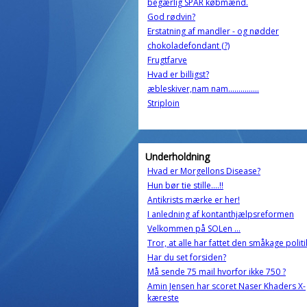
begærlig SPAR købmænd.
God rødvin?
Erstatning af mandler - og nødder
chokoladefondant (?)
Frugtfarve
Hvad er billigst?
æbleskiver,nam nam...............
Striploin
Underholdning
Hvad er Morgellons Disease?
Hun bør tie stille....!!
Antikrists mærke er her!
I anledning af kontanthjælpsreformen
Velkommen på SOLen ...
Tror, at alle har fattet den småkage politi
Har du set forsiden?
Må sende 75 mail hvorfor ikke 750 ?
Amin Jensen har scoret Naser Khaders X-
kæreste