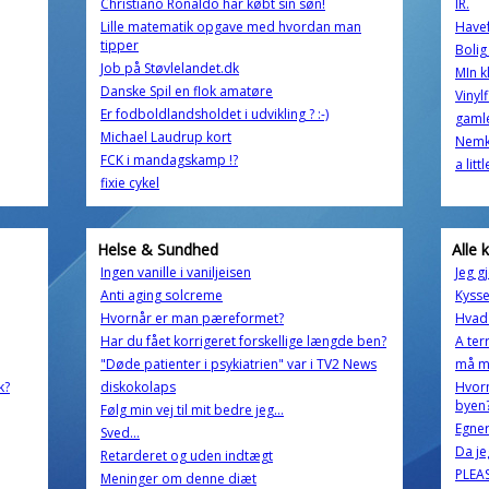
Christiano Ronaldo har købt sin søn!
IR.
Lille matematik opgave med hvordan man
Havef
tipper
Bolig
Job på Støvlelandet.dk
MIn k
Danske Spil en flok amatøre
Vinylf
Er fodboldlandsholdet i udvikling ? :-)
gamle
Michael Laudrup kort
Nemk
FCK i mandagskamp !?
a litt
fixie cykel
Helse & Sundhed
Alle 
Ingen vanille i vaniljeisen
Jeg gj
Anti aging solcreme
Kyss
Hvornår er man pæreformet?
Hvad 
Har du fået korrigeret forskellige længde ben?
A ter
"Døde patienter i psykiatrien" var i TV2 News
må m
k?
diskokolaps
Hvor
byen
Følg min vej til mit bedre jeg...
Egner
Sved...
Da je
Retarderet og uden indtægt
PLEAS
Meninger om denne diæt