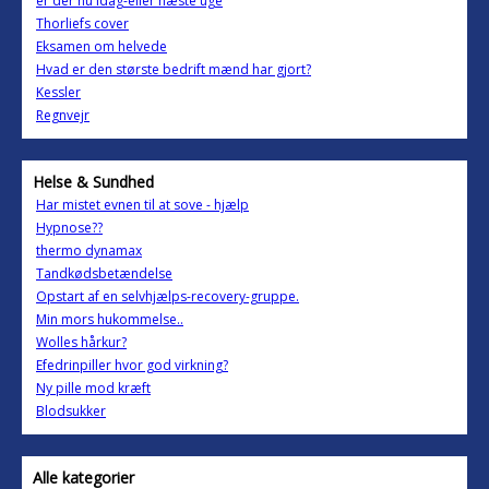
er der nu idag-eller næste uge
Thorliefs cover
Eksamen om helvede
Hvad er den største bedrift mænd har gjort?
Kessler
Regnvejr
Helse & Sundhed
Har mistet evnen til at sove - hjælp
Hypnose??
thermo dynamax
Tandkødsbetændelse
Opstart af en selvhjælps-recovery-gruppe.
Min mors hukommelse..
Wolles hårkur?
Efedrinpiller hvor god virkning?
Ny pille mod kræft
Blodsukker
Alle kategorier