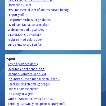
Flormelis / Sukker
SPAR massere af %er på dit restaurant besøg
Et spørgsmål?
Piesporter Michelsberg Kabinett
Hvad har I fået at spise til aften?
Website med øl og whiskey??
VILDÆNDER OG FASANER
rugbrød med gulerødder
sunde knækbræd i en fart
Sport
Yes, så lykkedes det :-)
Hvor fan er det henne idag?
Danmark kommer ikke til VM
jeg undres... hvad med Morten Olsen ??
Racer cykel til en rimelig penge?
Don Ø i flammeinferno
Is it a boy or a girl?
Oudin - Wozniacki, overkill odds??
Terninge-sansynlighed specifikt spørgsmål