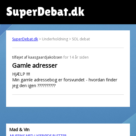
SuperDebat.dk
SuperDebat.dk
> Underholdning > SOL debat
tilføjet af
kaasgaardjakobsen
for 14 år siden
Gamle adresser
HJÆLP !!!!
Min gamle adressebog er forsvundet - hvordan finder
jeg den igen ??????????
Mad & Vin
MUFFINS MED LYSERØDE PLETTER