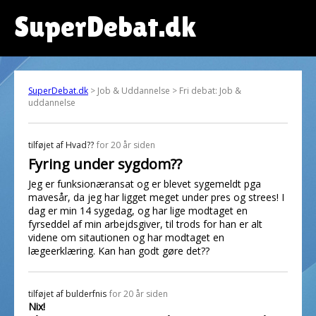
SuperDebat.dk
SuperDebat.dk
> Job & Uddannelse > Fri debat: Job &
uddannelse
tilføjet af
Hvad??
for 20 år siden
Fyring under sygdom??
Jeg er funksionæransat og er blevet sygemeldt pga
mavesår, da jeg har ligget meget under pres og strees! I
dag er min 14 sygedag, og har lige modtaget en
fyrseddel af min arbejdsgiver, til trods for han er alt
videne om sitautionen og har modtaget en
lægeerklæring. Kan han godt gøre det??
tilføjet af
bulderfnis
for 20 år siden
Nix!