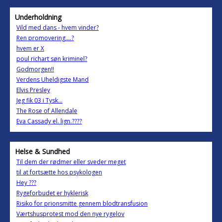
Underholdning
Vild med dans - hvem vinder?
Ren promovering....?
hvem er X
poul richart søn kriminel?
Godmorgen!!
Verdens Uheldigste Mand
Elvis Presley
Jeg fik 03 i Tysk...
The Rose of Allendale
Eva Cassady el. lign.????
Helse & Sundhed
Til dem der rødmer eller sveder meget
til at fortsætte hos psykologen
Hey ???
Rygeforbudet er hyklerisk
Risiko for prionsmitte gennem blodtransfusion
Værtshusprotest mod den nye rygelov