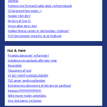
Selvmål
Parkens nye formand satte skub i erhvervsbank
Ol langrend fem-milan :-(
Husker I Biri Biri?
Ny bog af Ove O.
Vores aktie steg i dag
Hvilket fitness center er det bedste i Odense?
FCK-fans betaler mest for at se fodbold
Hus & Have
Poseløs støvsuger, erfaringer?
Induktions kogeplade afbryder relæ
Rejsegilde
Tilpasning af reol
AT BO I NIVÅ (LANGELUNDEN)
TV2 søger genbrugsfamilier
Boligejernes afpresning af det øvrige samfund
Ananas !!!!!!!!!!!!!!!!!!!!!!!!!!!!!!!.
Billig murer maler anbefales
Ang. led pærer og lumen