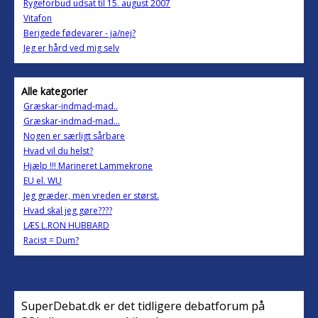
Rygeforbud udsat til 15. august 2007
Vitafon
Berigede fødevarer - ja/nej?
Jeg er hård ved mig selv
Alle kategorier
Græskar-indmad-mad..
Græskar-indmad-mad...
Nogen er særligt sårbare
Hvad vil du helst?
Hjælp !!! Marineret Lammekrone
EU el. WU
Jeg græder, men vreden er størst.
Hvad skal jeg gøre????
LÆS L.RON HUBBARD
Racist = Dum?
SuperDebat.dk er det tidligere debatforum på