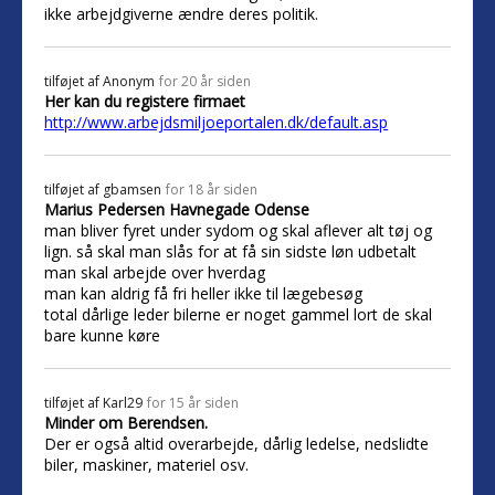
ikke arbejdgiverne ændre deres politik.
tilføjet af
Anonym
for 20 år siden
Her kan du registere firmaet
http://www.arbejdsmiljoeportalen.dk/default.asp
tilføjet af
gbamsen
for 18 år siden
Marius Pedersen Havnegade Odense
man bliver fyret under sydom og skal aflever alt tøj og
lign. så skal man slås for at få sin sidste løn udbetalt
man skal arbejde over hverdag
man kan aldrig få fri heller ikke til lægebesøg
total dårlige leder bilerne er noget gammel lort de skal
bare kunne køre
tilføjet af
Karl29
for 15 år siden
Minder om Berendsen.
Der er også altid overarbejde, dårlig ledelse, nedslidte
biler, maskiner, materiel osv.