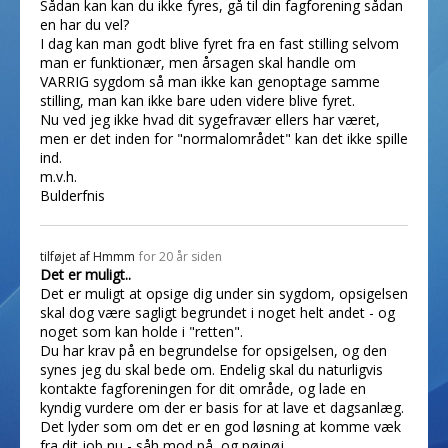
Sådan kan kan du ikke fyres, gå til din fagforening sådan
en har du vel?
I dag kan man godt blive fyret fra en fast stilling selvom
man er funktionær, men årsagen skal handle om
VARRIG sygdom så man ikke kan genoptage samme
stilling, man kan ikke bare uden videre blive fyret.
Nu ved jeg ikke hvad dit sygefravær ellers har været,
men er det inden for "normalområdet" kan det ikke spille
ind.
m.v.h.
Bulderfnis
tilføjet af
Hmmm
for 20 år siden
Det er muligt..
Det er muligt at opsige dig under sin sygdom, opsigelsen
skal dog være sagligt begrundet i noget helt andet - og
noget som kan holde i "retten".
Du har krav på en begrundelse for opsigelsen, og den
synes jeg du skal bede om. Endelig skal du naturligvis
kontakte fagforeningen for dit område, og lade en
kyndig vurdere om der er basis for at lave et dagsanlæg.
Det lyder som om det er en god løsning at komme væk
fra dit job nu - såh mod på, og pøjpøj.