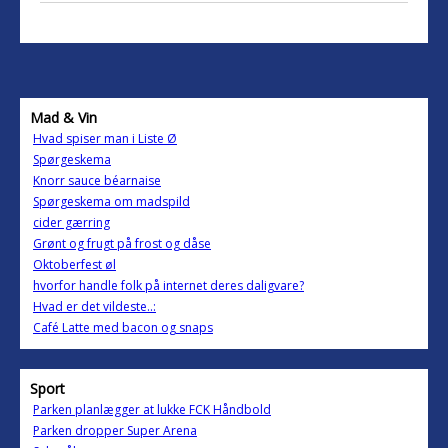
Mad & Vin
Hvad spiser man i Liste Ø
Spørgeskema
Knorr sauce béarnaise
Spørgeskema om madspild
cider gærring
Grønt og frugt på frost og dåse
Oktoberfest øl
hvorfor handle folk på internet deres daligvare?
Hvad er det vildeste..:
Café Latte med bacon og snaps
Sport
Parken planlægger at lukke FCK Håndbold
Parken dropper Super Arena