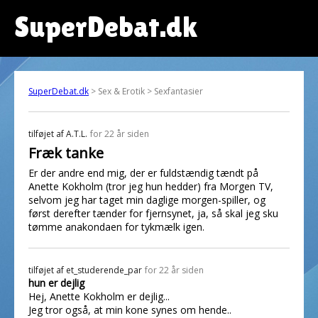
SuperDebat.dk
SuperDebat.dk
> Sex & Erotik > Sexfantasier
tilføjet af
A.T.L.
for 22 år siden
Fræk tanke
Er der andre end mig, der er fuldstændig tændt på
Anette Kokholm (tror jeg hun hedder) fra Morgen TV,
selvom jeg har taget min daglige morgen-spiller, og
først derefter tænder for fjernsynet, ja, så skal jeg sku
tømme anakondaen for tykmælk igen.
tilføjet af
et_studerende_par
for 22 år siden
hun er dejlig
Hej, Anette Kokholm er dejlig...
Jeg tror også, at min kone synes om hende..