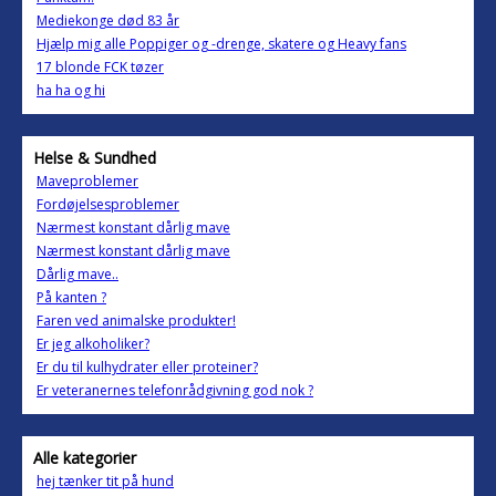
Mediekonge død 83 år
Hjælp mig alle Poppiger og -drenge, skatere og Heavy fans
17 blonde FCK tøzer
ha ha og hi
Helse & Sundhed
Maveproblemer
Fordøjelsesproblemer
Nærmest konstant dårlig mave
Nærmest konstant dårlig mave
Dårlig mave..
På kanten ?
Faren ved animalske produkter!
Er jeg alkoholiker?
Er du til kulhydrater eller proteiner?
Er veteranernes telefonrådgivning god nok ?
Alle kategorier
hej tænker tit på hund