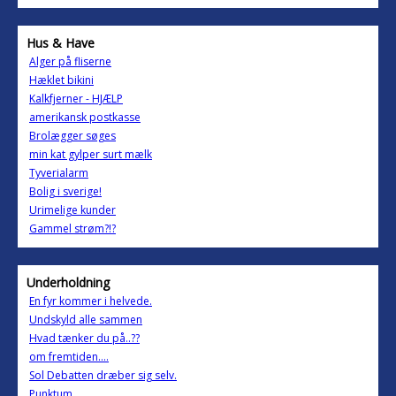
Hus & Have
Alger på fliserne
Hæklet bikini
Kalkfjerner - HJÆLP
amerikansk postkasse
Brolægger søges
min kat gylper surt mælk
Tyverialarm
Bolig i sverige!
Urimelige kunder
Gammel strøm?!?
Underholdning
En fyr kommer i helvede.
Undskyld alle sammen
Hvad tænker du på..??
om fremtiden....
Sol Debatten dræber sig selv.
Punktum.