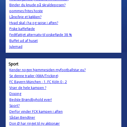
Binder du knude på skraldeposen?
pommes frites hoste
Låne/leje et køkken?
Hvad skal i ha og spise i aften?
Piske kaffefløde
Fedtfattigt alternativ til piskefløde 38 %
Buffet ud af huset
Julemad
Sport
Kender nogen hjemmesiden myfootballstar.eu?
Se denne trailer (XMA/Tricking)
FC Bayern München - 1. FC Köln 0 - 2
Viser de hele kampen ?
Doping
Bedste Brøndbyhold ever!
Sport?
Derfor vinder FCK kampen i aften
Sådan Bendtner
Don Ø har ringet til ny aktionær