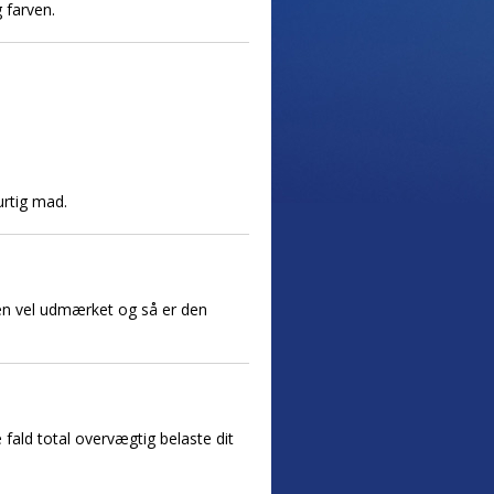
g farven.
urtig mad.
tten vel udmærket og så er den
e fald total overvægtig belaste dit