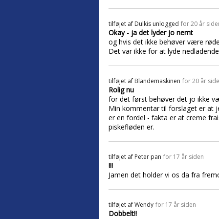
tilføjet af
Dulkis unlogged
for 20 år side
Okay - ja det lyder jo nemt
og hvis det ikke behøver være rød
Det var ikke for at lyde nedladende
tilføjet af
Blandemaskinen
for 20 år sid
Rolig nu
for det først behøver det jo ikke 
Min kommentar til forslaget er at j
er en fordel - fakta er at creme fra
piskefløden er.
tilføjet af
Peter pan
for 17 år siden
!!!
Jamen det holder vi os da fra frem
tilføjet af
Wendy
for 17 år siden
Dobbelt!!