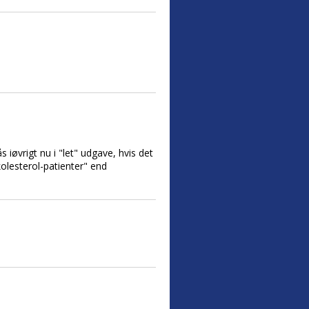
iøvrigt nu i "let" udgave, hvis det
"kolesterol-patienter" end