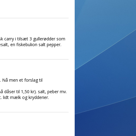
sk carry i tilsæt 3 gullerødder som
salt, en fiskebulion salt pepper.
e. Nå men et forslag til
dåser til 1,50 kr). salt, peber mv.
. lidt mælk og krydderier.