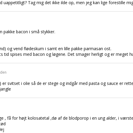
d uappetitligt? Tag mig det ikke ilde op, men jeg kan lige forestille mi
 pakke bacon i små stykker.
d) og vend flødeskum i samt en lille pakke parmasan ost.
ts tid spises med bacon og løgene. Det smager herligt og er meget h
iden
ail) er svitset i olie så de er stege og indgår med pasta og sauce er re
jangle
ge , få for højt kolosatetal ,dø af de blodporop i en ung alder, i værst
tød
ej