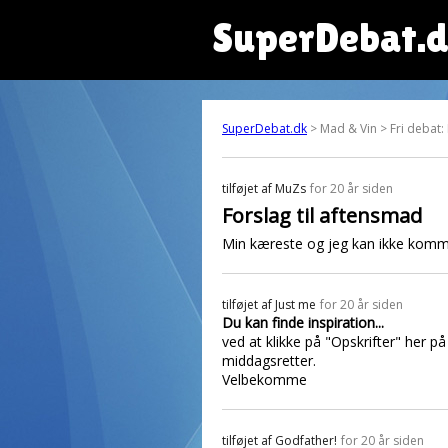
SuperDebat.
SuperDebat.dk
> Mad & Vin > Fri debat:
tilføjet af
MuZs
for 20 år siden
Forslag til aftensmad
Min kæreste og jeg kan ikke komme 
tilføjet af
Just me
for 20 år siden
Du kan finde inspiration...
ved at klikke på "Opskrifter" her p
middagsretter.
Velbekomme
tilføjet af
Godfather!
for 20 år siden