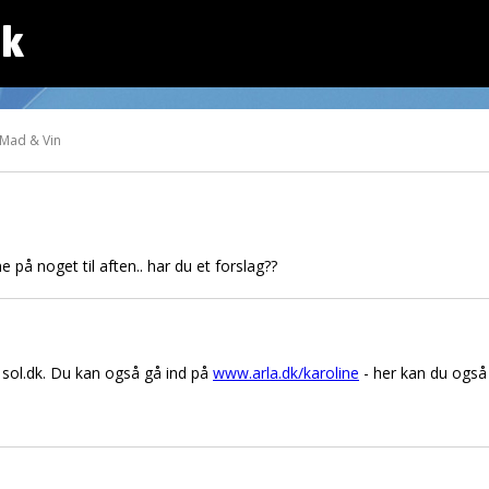
dk
 Mad & Vin
på noget til aften.. har du et forslag??
å sol.dk. Du kan også gå ind på
www.arla.dk/karoline
- her kan du også 