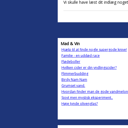
Vi skulle have læst dit indlæg noget
Mad & Vin
Hjælp til at finde nogle supergode knive!
Familie - en uddød race
Flødeboller
Hvilken cider er din yndlingscider?
Flimmerbudding
Birdy Nam Nam
Grumset vand.
Hvordan finder man de gode vandmelon
Sjovt men mystisk eksperiment..
Høje tynde olivenglas?