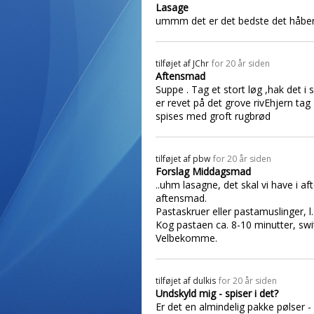
Lasage
ummm det er det bedste det håber j
tilføjet af
JChr
for 20 år siden
Aftensmad
Suppe . Tag et stort løg ,hak det i 
er revet på det grove rivEhjern tag 
spises med groft rugbrød
tilføjet af
pbw
for 20 år siden
Forslag Middagsmad
..uhm lasagne, det skal vi have i aft
aftensmad.
Pastaskruer eller pastamuslinger, l
Kog pastaen ca. 8-10 minutter, swit
Velbekomme.
tilføjet af
dulkis
for 20 år siden
Undskyld mig - spiser i det?
Er det en almindelig pakke pølser -