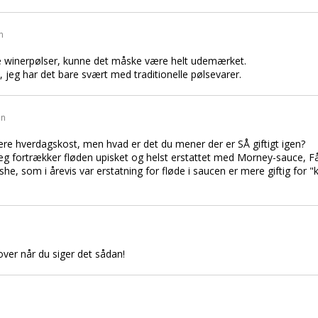
n
e winerpølser, kunne det måske være helt udemærket.
, jeg har det bare svært med traditionelle pølsevarer.
en
være hverdagskost, men hvad er det du mener der er SÅ giftigt igen?
eg fortrækker fløden upisket og helst erstattet med Morney-sauce, Fås 
ishe, som i årevis var erstatning for fløde i saucen er mere giftig for 
over når du siger det sådan!