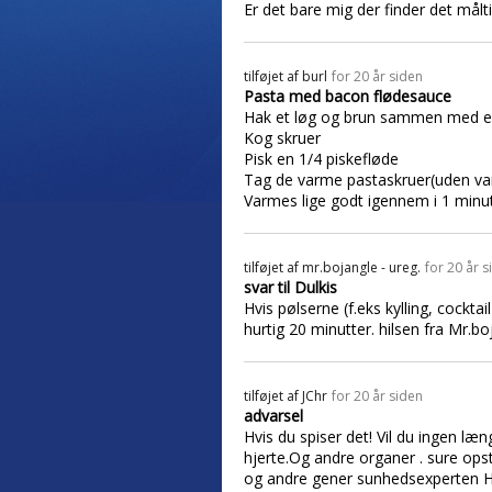
Er det bare mig der finder det målti
tilføjet af
burl
for 20 år siden
Pasta med bacon flødesauce
Hak et løg og brun sammen med en
Kog skruer
Pisk en 1/4 piskefløde
Tag de varme pastaskruer(uden van
Varmes lige godt igennem i 1 minu
tilføjet af
mr.bojangle - ureg.
for 20 år s
svar til Dulkis
Hvis pølserne (f.eks kylling, cockt
hurtig 20 minutter. hilsen fra Mr.bo
tilføjet af
JChr
for 20 år siden
advarsel
Hvis du spiser det! Vil du ingen læn
hjerte.Og andre organer . sure ops
og andre gener sunhedsexperten H