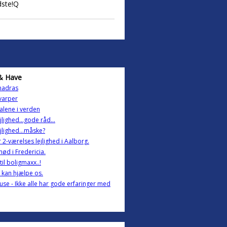
dste!Q
& Have
adras
varper
 alene i verden
ejlighed...gode råd...
ejlighed...måske?
 2-værelses lejlighed i Aalborg.
nød i Fredericia.
til boligmaxx..!
kan hjælpe os.
se - Ikke alle har gode erfaringer med