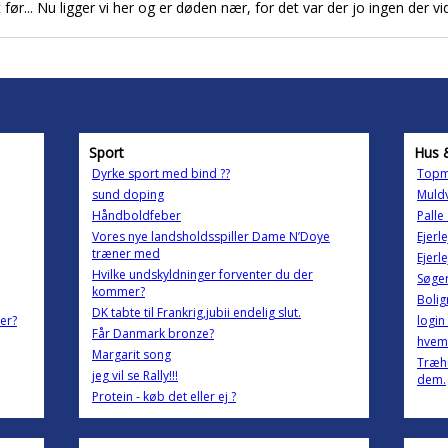
 før... Nu ligger vi her og er døden nær, for det var der jo ingen der vi
Sport
Hus 
Dyrke sport med bind ??
Topm
sund doping
Muld
Håndboldfeber
Palle
Vores nye landsholdsspiller Dame N’Doye
Ejerl
træner med
Ejerl
Hvilke undskyldninger forventer du der
Søger
kommer?
Bolig
DK tabte til Frankrig,jubii endelig slut.
er?
login 
Får Danmark bronze?
hvem 
Margarit song
Træhu
jeg vil se Rally!!!
dem.
Protein - køb det eller ej ?