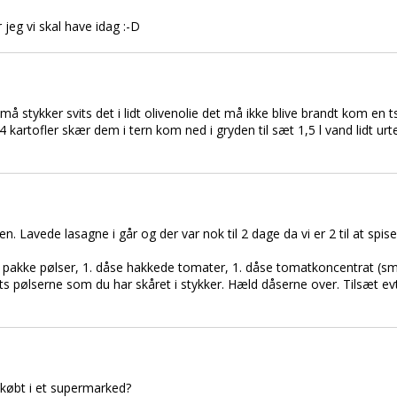
eg vi skal have idag :-D
små stykker svits det i lidt olivenolie det må ikke blive brandt kom en t
4 kartofler skær dem i tern kom ned i gryden til sæt 1,5 l vand lidt urte
en. Lavede lasagne i går og der var nok til 2 dage da vi er 2 til at spis
. pakke pølser, 1. dåse hakkede tomater, 1. dåse tomatkoncentrat (små 
s pølserne som du har skåret i stykker. Hæld dåserne over. Tilsæt evt
 købt i et supermarked?