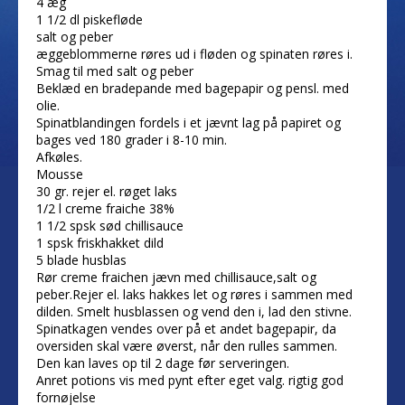
4 æg
1 1/2 dl piskefløde
salt og peber
æggeblommerne røres ud i fløden og spinaten røres i.
Smag til med salt og peber
Beklæd en bradepande med bagepapir og pensl. med
olie.
Spinatblandingen fordels i et jævnt lag på papiret og
bages ved 180 grader i 8-10 min.
Afkøles.
Mousse
30 gr. rejer el. røget laks
1/2 l creme fraiche 38%
1 1/2 spsk sød chillisauce
1 spsk friskhakket dild
5 blade husblas
Rør creme fraichen jævn med chillisauce,salt og
peber.Rejer el. laks hakkes let og røres i sammen med
dilden. Smelt husblassen og vend den i, lad den stivne.
Spinatkagen vendes over på et andet bagepapir, da
oversiden skal være øverst, når den rulles sammen.
Den kan laves op til 2 dage før serveringen.
Anret potions vis med pynt efter eget valg. rigtig god
fornøjelse