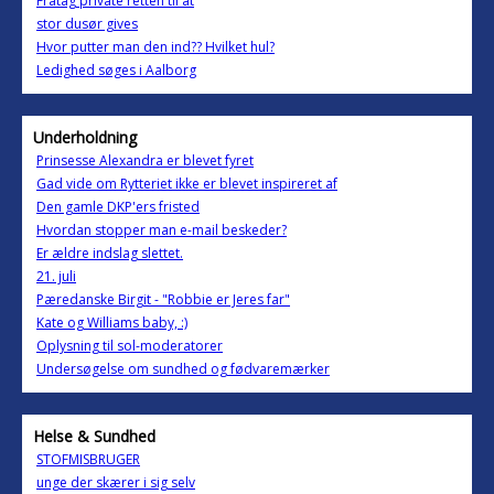
Fratag private retten til at
stor dusør gives
Hvor putter man den ind?? Hvilket hul?
Ledighed søges i Aalborg
Underholdning
Prinsesse Alexandra er blevet fyret
Gad vide om Rytteriet ikke er blevet inspireret af
Den gamle DKP'ers fristed
Hvordan stopper man e-mail beskeder?
Er ældre indslag slettet.
21. juli
Pæredanske Birgit - "Robbie er Jeres far"
Kate og Williams baby, :)
Oplysning til sol-moderatorer
Undersøgelse om sundhed og fødvaremærker
Helse & Sundhed
STOFMISBRUGER
unge der skærer i sig selv