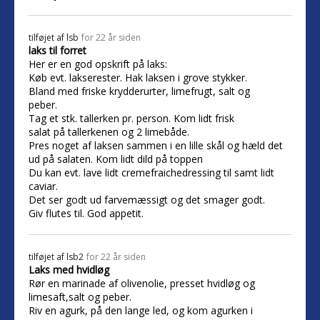
tilføjet af
lsb
for 22 år siden
laks til forret
Her er en god opskrift på laks:
Køb evt. lakserester. Hak laksen i grove stykker.
Bland med friske krydderurter, limefrugt, salt og
peber.
Tag et stk. tallerken pr. person. Kom lidt frisk
salat på tallerkenen og 2 limebåde.
Pres noget af laksen sammen i en lille skål og hæld det
ud på salaten. Kom lidt dild på toppen
Du kan evt. lave lidt cremefraichedressing til samt lidt
caviar.
Det ser godt ud farvemæssigt og det smager godt.
Giv flutes til. God appetit.
tilføjet af
lsb2
for 22 år siden
Laks med hvidløg
Rør en marinade af olivenolie, presset hvidløg og
limesaft,salt og peber.
Riv en agurk, på den lange led, og kom agurken i