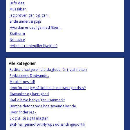
Bilfri dag
Mueslibar
Jeg prøver igen og igen..
Er du undervægtig?
Hvordan er det lige med fiber...
Biotherm
Nonijuice
Hvilken creme/piller hjælper?
Alle kategorier
Radikale vælgere halalslagtede får i ly af natten
Psykiatriens Dødvande..
Miraklernes tid!
Hvorfor har jeg så lidt held i mit kærlighedsliv?
Skavanker og kærlighed
Skal vi have babyluger i Danmark?
Bombe detonerede hos sovende kvinde
Hvor finder jeg -
S og SF løj sig til magten
SRSF har genindført Nyrups udlændingepolitik