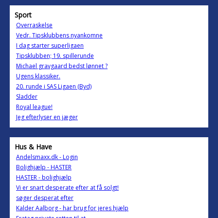
Sport
Overraskelse
Vedr. Tipsklubbens nyankomne
I dag starter superligaen
Tipsklubben; 19. spillerunde
Michael gravgaard bedst lønnet ?
Ugens klassiker.
20. runde i SAS Ligaen (Byd)
Sladder
Royal league!
Jeg efterlyser en jæger
Hus & Have
Andelsmaxx.dk - Login
Bolighjælp - HASTER
HASTER - bolighjælp
Vi er snart desperate efter at få solgt!
søger desperat efter
Kalder Aalborg - har brug for jeres hjælp