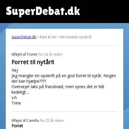
SuperDebat.dk
SuperDebat.dk
> Mad & Vin > Min bedste opskrift
tilføjet af
Trunte
for 22 år siden
Forret til nytår!!
Hej
Jeg mangler en opskrift på en god forret til nytår. Nogen
der kan hjælpe????
Overvejer laks på fransbrød, men synes det er lidt
kedeligt....
v.h.
Trine
tilføjet af
Camilla
for 22 år siden
Forret