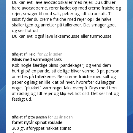
Du kan evt. lave avocadoskaller med rejer. Du udhuler
bare avocadoerne, rører kødet op med creme fraiche og
rejer, smager til med salt, peber og lidt citronsaft. Til
sidst fylder du creme fraiche med rejer op i de halve
skaller igen og anretter på tallerkner. Det smager godt
og ser flot ud.
Du kan evt. også lave laksemousse eller tunmousse.
tilføjet af
Heidi
for 22 år siden
Blinis med varmrøget laks
Køb nogle færdige blinis (pandekager) og vend dem
hurtigt på en pande, så de lige bliver varme. 3 pr. person
anrettes på tallerkener. Rør creme fraiche med salt og
peber og læg en lille klat på hver, hvorefter du lægger
noget "plukket" varmrøget laks ovenpå. Drys med tern
af rødløg og lidt rejer og klip evt. lidt dild. Det ser fint og
festligt ud.
tilføjet af
gitte jensen
for 22 år siden
forret nytår spinat roulade
300 gr. afdryppet hakket spinat