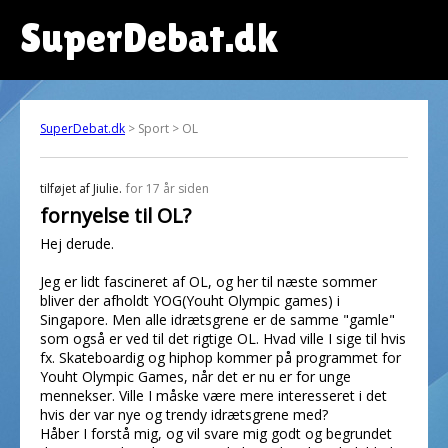
SuperDebat.dk
SuperDebat.dk
> Sport > OL
tilføjet af
Jiulie.
for 17 år siden
fornyelse til OL?
Hej derude.
Jeg er lidt fascineret af OL, og her til næste sommer
bliver der afholdt YOG(Youht Olympic games) i
Singapore. Men alle idrætsgrene er de samme "gamle"
som også er ved til det rigtige OL. Hvad ville I sige til hvis
fx. Skateboardig og hiphop kommer på programmet for
Youht Olympic Games, når det er nu er for unge
mennekser. Ville I måske være mere interesseret i det
hvis der var nye og trendy idrætsgrene med?
Håber I forstå mig, og vil svare mig godt og begrundet