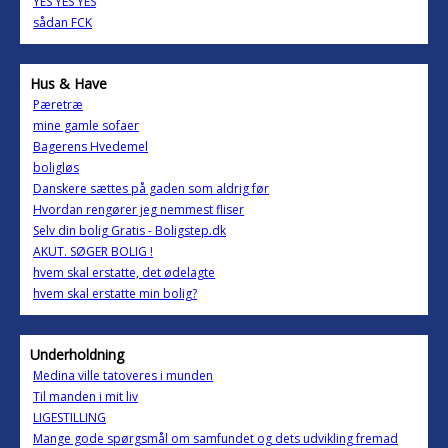
YES YES YES
sådan FCK
Hus & Have
Pæretræ
mine gamle sofaer
Bagerens Hvedemel
boligløs
Danskere sættes på gaden som aldrig før
Hvordan rengører jeg nemmest fliser
Selv din bolig Gratis - Boligstep.dk
AKUT. SØGER BOLIG !
hvem skal erstatte, det ødelagte
hvem skal erstatte min bolig?
Underholdning
Medina ville tatoveres i munden
Til manden i mit liv
LIGESTILLING
Mange gode spørgsmål om samfundet og dets udvikling fremad