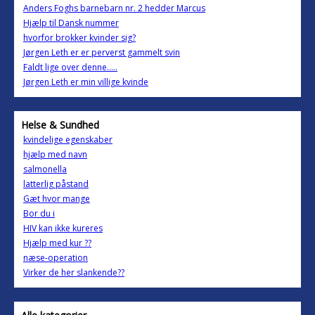
Anders Foghs barnebarn nr. 2 hedder Marcus
Hjælp til Dansk nummer
hvorfor brokker kvinder sig?
Jørgen Leth er er perverst gammelt svin
Faldt lige over denne.....
Jørgen Leth er min villige kvinde
Helse & Sundhed
kvindelige egenskaber
hjælp med navn
salmonella
latterlig påstand
Gæt hvor mange
Bor du i
HIV kan ikke kureres
Hjælp med kur ??
næse-operation
Virker de her slankende??