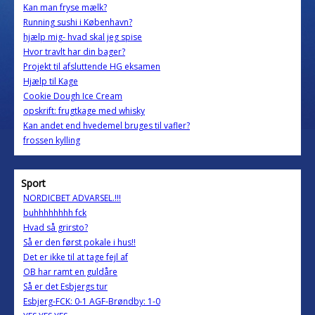
Kan man fryse mælk?
Running sushi i København?
hjælp mig- hvad skal jeg spise
Hvor travlt har din bager?
Projekt til afsluttende HG eksamen
Hjælp til Kage
Cookie Dough Ice Cream
opskrift: frugtkage med whisky
Kan andet end hvedemel bruges til vafler?
frossen kylling
Sport
NORDICBET ADVARSEL.!!!
buhhhhhhhh fck
Hvad så grirsto?
Så er den først pokale i hus!!
Det er ikke til at tage fejl af
OB har ramt en guldåre
Så er det Esbjergs tur
Esbjerg-FCK: 0-1 AGF-Brøndby: 1-0