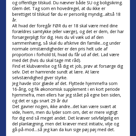
og offentlige tilskud. Du nævner både SU og boligsikring.
Glem det. Tag som en hovedregel, at du ikke er
berettiget til tilskud før du er personlig myndig...altså 18
år.
Alt hvad der foregår FØR du er 18 skal være med dine
forældres samtykke (eller værge), og det er dem, der har
forsørgerpligt for dig. Hvis du vil væk ud af den
sammenhæng, så skal du afskrive din familie...og under
normale omstændigheder er den pris helt ude af
proportion i forhold til, hvad du får ud af det. Lad være
med det (hvis du skal tage mit råd).
Find et klubværelse og få dig et job, prøv at forsørge dig
selv. Det er hamrende sundt at lære. At lære
selvstændighed giver styrke.
Jeg havde stor glæde af det. Flyttede hjemmefra som
16-årig, og fik økonomisk supplement i en kort periode
hjemmefra, men ellers har jeg stået på egne ben siden,
og det er sgu snart 29 år du!
Det gavner nogen, ikke andre...det kan være svært at
vide, hvem, men du lyder som om, det er mere vigtigt
for dig end så meget andet. Det kræver selvfølgelig en
del planlægning, men det kræver mest initiativ, vilje og
gå-på-mod....så jeg kan da kun sige pøj pøj med det.