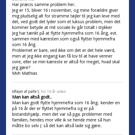
Har præcis samme problem her..
Jeg er 15, bliver 16 i november, og mine forældre giver
mig pludselig alt for stramme tøjler til jeg kan leve med
det, ved godt det lyder som et luksus problem, men det
kommer betyde at mit sociale liv går totalt i stykker
Jeg har tænkt på at flytte hjemmefra som 16 årig, evt.
sammen med kæresten som også flytter hjemmefra
som 16 årig.
Problemet er bare, ved ikke om det er det hele værd,
men at jeg ikke engang kan få lov til at have venner
ovre, eller se min kæreste er altså for meget, hvad skal
jeg gøre?
Mvh Mathias
tilføjet af
pølle'(;
for 16 år siden
Man kan altså godt..
Man kan godt flytte hjemmefra som 16 årig.. kender en
på 16 år der er flyttet hjemmefra og er på
bistandshjælp.. men det var så pga. problemer med
familien, hendes mor ville ik se hende mere så hun
måtte bo selv (: så det kan altså lade sig gøre..