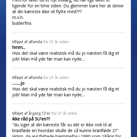
ligende for en time siden. Du glemmer bare her at skrive
at din kæreste ikke vil flytte med???
m.v.h.
bulderfnis
tilføjet af
alfamila
for 21 år siden
hmm...
Hvis det skal være realistisk må du jo næsten få dig et
job! Man må yde før man kan nyde....
tilføjet af
alfamila
for 21 år siden
.........jo
Hvis det skal være realistisk må du jo næsten få dig et
job! Man må yde før man kan nyde....
tilføjet af
årgang 72'er
for 21 år siden
ikke råd på SU'en??
"du siger at din kæreste får su det er ikke nok til at
brødføde en hvordan skulle de så kunne brødføde 2?"
Hmm, da jeg flyttede hjemmefra i 1990 som 18årig for