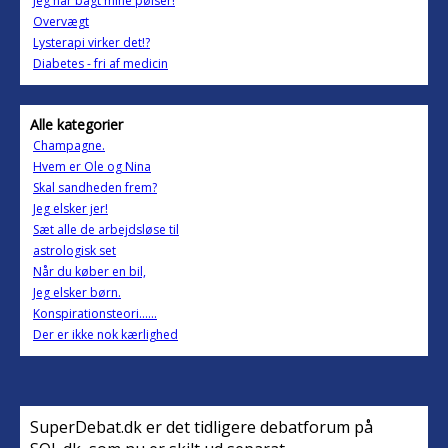
Jeg har bagt mine pølser!
Overvægt
Lysterapi virker det!?
Diabetes - fri af medicin
Alle kategorier
Champagne.
Hvem er Ole og Nina
Skal sandheden frem?
Jeg elsker jer!
Sæt alle de arbejdsløse til
astrologisk set
Når du køber en bil,
Jeg elsker børn.
Konspirationsteori......
Der er ikke nok kærlighed
SuperDebat.dk er det tidligere debatforum på