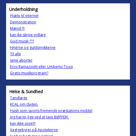
Underholdning
Hjælp til internet
Demonstration
Mænd !!!
kan ike skrive indlæg
God musik ???
HAèrne og guldsmykkerne
Til alle
sene aborter
Eros Ramazzotti eller Umberto Tozzi
Gratis musikprogram?
Helse & Sundhed
Tandlæge
KCAL om dagen.
Hash som sports fremende præstations middel
Jeg har/er lige ved at lave BØFFER!.
kan ikke sove!!!
Vagtgebyrer på Apotekerne