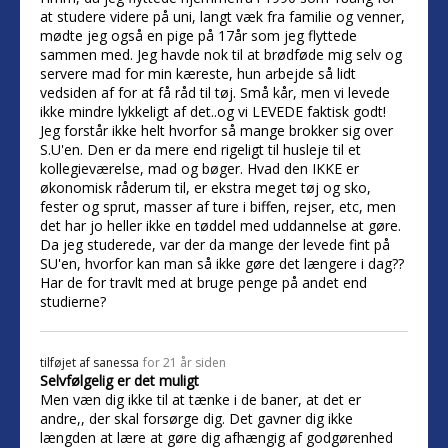
at studere videre på uni, langt væk fra familie og venner,
mødte jeg også en pige på 17år som jeg flyttede
sammen med. Jeg havde nok til at brødføde mig selv og
servere mad for min kæreste, hun arbejde så lidt
vedsiden af for at få råd til tøj. Små kår, men vi levede
ikke mindre lykkeligt af det..og vi LEVEDE faktisk godt!
Jeg forstår ikke helt hvorfor så mange brokker sig over
S.U'en. Den er da mere end rigeligt til husleje til et
kollegieværelse, mad og bøger. Hvad den IKKE er
økonomisk råderum til, er ekstra meget tøj og sko,
fester og sprut, masser af ture i biffen, rejser, etc, men
det har jo heller ikke en tøddel med uddannelse at gøre.
Da jeg studerede, var der da mange der levede fint på
SU'en, hvorfor kan man så ikke gøre det længere i dag??
Har de for travlt med at bruge penge på andet end
studierne?
tilføjet af
sanessa
for 21 år siden
Selvfølgelig er det muligt
Men væn dig ikke til at tænke i de baner, at det er
andre,, der skal forsørge dig. Det gavner dig ikke
længden at lære at gøre dig afhængig af godgørenhed