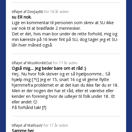
tilføjet af
DeeJay86
for 18 år siden
su ER nok.
Lige en kommentar til personen som skrev at SU ikke
var nok til at brødføde 2 mennesker.
Det er det, hvis man bor under de rette forhold, mig og
min kæreste på 16 lever fint på SU, dog tager jeg et SU-
lån hver måned også.
tilføjet af
MissWorkItOut
for 17 år siden
Også mig.... Jeg beder bare om et råd :)
Hej.. Nu hvor folk skriver og er så hjælpsomme... Så
hjælp mig [:*(] Jeg er 15, snart 16 og vil gerne flytte
hjemmefra problemet er at det kan du ikke før du er 18..
Men er der nogen der har et råd, eller et værelse eller
kender en forening hvor de udlejer til folk under 18.. Et
eller andet 🙂
På forhånd tak! [f]
tilføjet af
MathiasV
for 17 år siden
Samme her