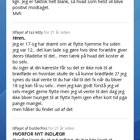
lign. Jeg er faktisk helt blank, så hvad som helst vil blive
positivt modtaget.
Mvh.
tilføjet af
taz-kitty
for 21 år siden
Hmm..
Jeg er 17 og har drømt om at flytte hjemme fra siden
jeg var 12... det kan lade sig gøre hvis dine forældre giver
deres tilladelse til det... men tænk på hvad det koster at
bo selv..
du siger at din kæreste får su det er ikke nok til at
brødføde en hvordan skulle de så kunne brødføde 2? jeg
synes du skal vente til du har råd til det fx når du bliver
18 og kan få su selv... men jeg kan godt forstå jeg vil
selv meget gerne flytte men jeg vil vente til den dag jeg
ikke bliver tvunget til at flytte hjem igen efter kort tid pga
pange mangel..
men håber du finder ud af det
tilføjet af
bulderfnis
for 21 år siden
HVORFOR NYT INDLÆG!!!
Hvorfor laver du et nyt indlæg, du har lige lavet et