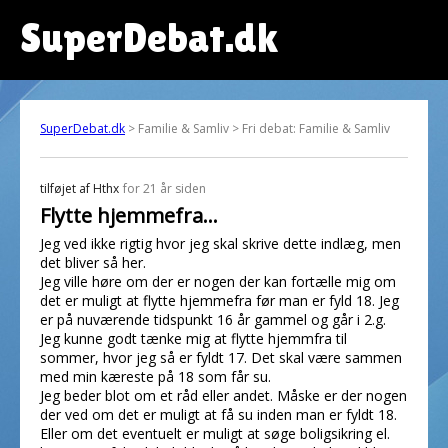
SuperDebat.dk
SuperDebat.dk
> Familie & Samliv > Fri debat: Familie & Samliv
tilføjet af
Hthx
for 21 år siden
Flytte hjemmefra...
Jeg ved ikke rigtig hvor jeg skal skrive dette indlæg, men
det bliver så her.
Jeg ville høre om der er nogen der kan fortælle mig om
det er muligt at flytte hjemmefra før man er fyld 18. Jeg
er på nuværende tidspunkt 16 år gammel og går i 2.g.
Jeg kunne godt tænke mig at flytte hjemmfra til
sommer, hvor jeg så er fyldt 17. Det skal være sammen
med min kæreste på 18 som får su.
Jeg beder blot om et råd eller andet. Måske er der nogen
der ved om det er muligt at få su inden man er fyldt 18.
Eller om det eventuelt er muligt at søge boligsikring el.