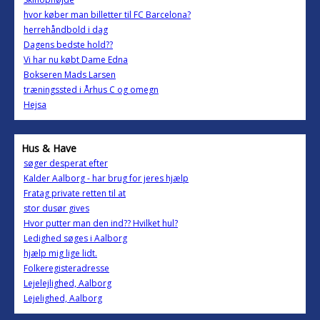
hvor køber man billetter til FC Barcelona?
herrehåndbold i dag
Dagens bedste hold??
Vi har nu købt Dame Edna
Bokseren Mads Larsen
træningssted i Århus C og omegn
Hejsa
Hus & Have
søger desperat efter
Kalder Aalborg - har brug for jeres hjælp
Fratag private retten til at
stor dusør gives
Hvor putter man den ind?? Hvilket hul?
Ledighed søges i Aalborg
hjælp mig lige lidt.
Folkeregisteradresse
Lejelejlighed, Aalborg
Lejelighed, Aalborg