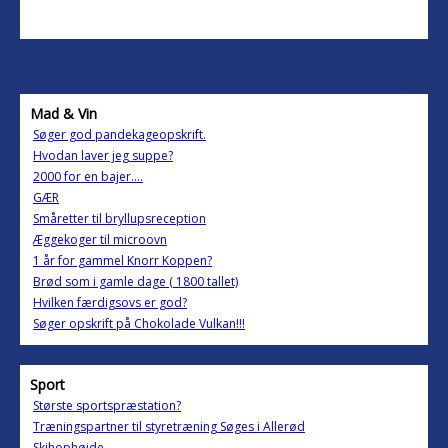
Mad & Vin
Søger god pandekageopskrift.
Hvodan laver jeg suppe?
2000 for en bajer....
GÆR
Småretter til bryllupsreception
Æggekoger til microovn
1 år for gammel Knorr Koppen?
Brød som i gamle dage ( 1800 tallet)
Hvilken færdigsovs er god?
Søger opskrift på Chokolade Vulkan!!!
Sport
Største sportspræstation?
Træningspartner til styretræning Søges i Allerød
Skihophøjde