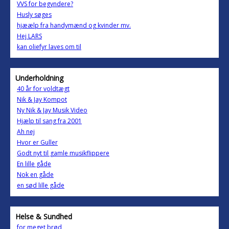
VVS for begyndere?
Husly søges
hjæælp fra handymænd og kvinder mv.
Hej LARS
kan oliefyr laves om til
Underholdning
40 år for voldtægt
Nik & Jay Kompot
Ny Nik & Jay Musik Video
Hjælp til sang fra 2001
Ah nej
Hvor er Guller
Godt nyt til gamle musikflippere
En lille gåde
Nok en gåde
en sød lille gåde
Helse & Sundhed
for meget brød