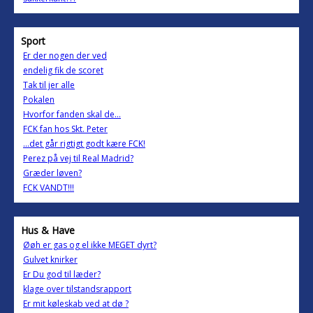
Sport
Er der nogen der ved
endelig fik de scoret
Tak til jer alle
Pokalen
Hvorfor fanden skal de...
FCK fan hos Skt. Peter
...det går rigtigt godt kære FCK!
Perez på vej til Real Madrid?
Græder løven?
FCK VANDT!!!
Hus & Have
Øøh er gas og el ikke MEGET dyrt?
Gulvet knirker
Er Du god til læder?
klage over tilstandsrapport
Er mit køleskab ved at dø ?