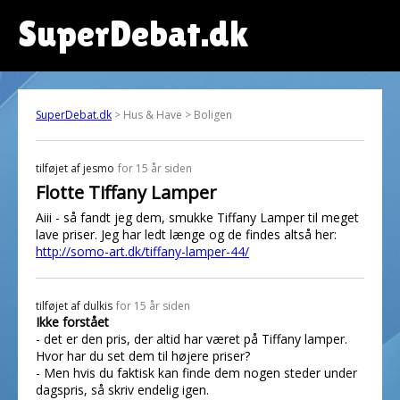
SuperDebat.dk
SuperDebat.dk
> Hus & Have > Boligen
tilføjet af
jesmo
for 15 år siden
Flotte Tiffany Lamper
Aiii - så fandt jeg dem, smukke Tiffany Lamper til meget
lave priser. Jeg har ledt længe og de findes altså her:
http://somo-art.dk/tiffany-lamper-44/
tilføjet af
dulkis
for 15 år siden
Ikke forstået
- det er den pris, der altid har været på Tiffany lamper.
Hvor har du set dem til højere priser?
- Men hvis du faktisk kan finde dem nogen steder under
dagspris, så skriv endelig igen.