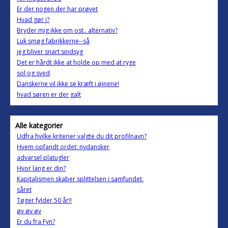
Er der nogen der har prøvet
Hvad gør i?
Bryder mig ikke om ost.. alternativ?
Luk smøg fabrikkerne--så
jeg bliver snart sindsyg
Det er hårdt ikke at holde op med at ryge
sol og sved
Danskerne vil ikke se kræft i øjnene!
hvad søren er der galt
Alle kategorier
Udfra hvilke kriterier valgte du dit profilnavn?
Hvem opfandt ordet: nydansker
advarsel platugler
Hvor lang er din?
Kapitalismen skaber splittelsen i samfundet.
såret
Tøger fylder 50 år!!
øv øv øv
Er du fra Fyn?