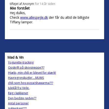
tilføjet af
Anonym
for 14 år siden
Ikke forstået
Hej dulkis,
Check
www.allespejle.dk
der får du altid de billigste
Tiffany lamper.
Mad & Vin
Yogurette-tracking
Opskrift på skovsneppe?!?
Hjælp, min chili er blevet for stærk!
Havregrynskugler....MUMS
chili som hos pizza/shawarma???
Julekål fra Vejle.
Røg i køkkenet
Den bedste rødvin??
Antal personer
sukkerkant???