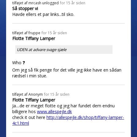
tilføjet af
mrcash unlogged
for 15 år siden
Så stopper vi
Havde ellers et par links...til sko.
tilføjet af
fruppe
for 15 år siden
Flotte Tiffany Lamper
UDEN at advare svage sjæle
Who ❓
Om jeg så fik penge for det ville jeg ikke have en sådan
rædsel i min stue.
tilføjet af
Anonym
for 15 år siden
Flotte Tiffany Lamper
Ja....de er meget flotte og jeg har fundet dem endnu
billigere hos
www.allespejle.dk
check it out here
http://allespejle.dk/shop/tiffany-lamper-
4c1.html