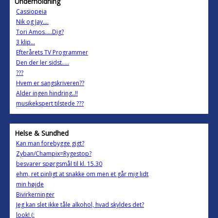
Underholdning
Cassiopeia
Nik og Jay....
Tori Amos.....Dig?
3 klip...
Efterårets TV Programmer
Den der ler sidst.....
???
Hvem er sangskriveren??
Alder ingen hindring..!!
musikekspert tilstede ???
Helse & Sundhed
Kan man forebygge gigt?
Zyban/Champix=Rygestop?
besvarer spørgsmål til kl. 15.30
ehm, ret pinligt at snakke om men et går mig lidt
min højde
Bivirkerninger
Jeg kan slet ikke tåle alkohol, hvad skyldes det?
look! (: