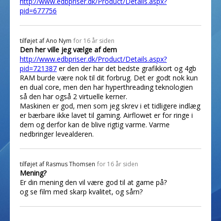
http://www.edbpriser.dk/Product/Details.aspx?
pid=677756
tilføjet af
Ano Nym
for 16 år siden
Den her ville jeg vælge af dem
http://www.edbpriser.dk/Product/Details.aspx?
pid=721387
er den der har det bedste grafikkort og 4gb
RAM burde være nok til dit forbrug. Det er godt nok kun
en dual core, men den har hyperthreading teknologien
så den har også 2 virtuelle kerner.
Maskinen er god, men som jeg skrev i et tidligere indlæg
er bærbare ikke lavet til gaming. Airflowet er for ringe i
dem og derfor kan de blive rigtig varme. Varme
nedbringer levealderen.
tilføjet af
Rasmus Thomsen
for 16 år siden
Mening?
Er din mening den vil være god til at game på?
og se film med skarp kvalitet, og sårn?