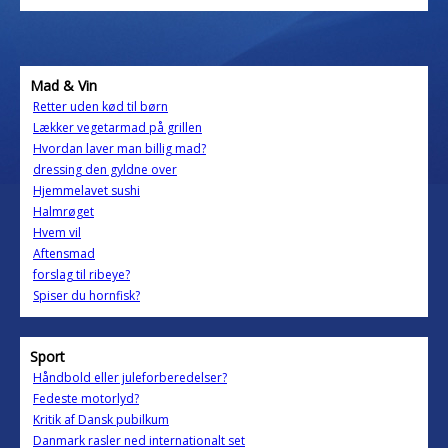
Mad & Vin
Retter uden kød til børn
Lækker vegetarmad på grillen
Hvordan laver man billig mad?
dressing den gyldne over
Hjemmelavet sushi
Halmrøget
Hvem vil
Aftensmad
forslag til ribeye?
Spiser du hornfisk?
Sport
Håndbold eller juleforberedelser?
Fedeste motorlyd?
Kritik af Dansk pubilkum
Danmark rasler ned internationalt set