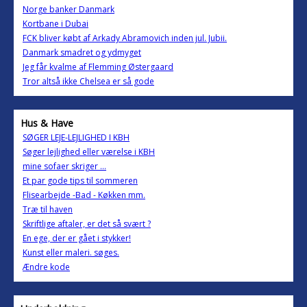
Norge banker Danmark
Kortbane i Dubai
FCK bliver købt af Arkady Abramovich inden jul. Jubii.
Danmark smadret og ydmyget
Jeg får kvalme af Flemming Østergaard
Tror altså ikke Chelsea er så gode
Hus & Have
SØGER LEJE-LEJLIGHED I KBH
Søger lejlighed eller værelse i KBH
mine sofaer skriger ...
Et par gode tips til sommeren
Flisearbejde -Bad - Køkken mm.
Træ til haven
Skriftlige aftaler, er det så svært ?
En ege, der er gået i stykker!
Kunst eller maleri. søges.
Ændre kode