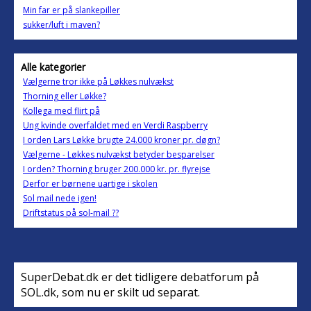
Min far er på slankepiller
sukker/luft i maven?
Alle kategorier
Vælgerne tror ikke på Løkkes nulvækst
Thorning eller Løkke?
Kollega med flirt på
Ung kvinde overfaldet med en Verdi Raspberry
I orden Lars Løkke brugte 24.000 kroner pr. døgn?
Vælgerne - Løkkes nulvækst betyder besparelser
I orden? Thorning bruger 200.000 kr. pr. flyrejse
Derfor er børnene uartige i skolen
Sol mail nede igen!
Driftstatus på sol-mail ??
SuperDebat.dk er det tidligere debatforum på
SOL.dk, som nu er skilt ud separat.