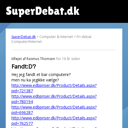
SuperDebat.dk
SuperDebat.dk
> Computer & Internet > Fri debat:
Computer/Internet
tilføjet af
Rasmus Thomsen
for 16 år siden
Fandt:D'?
Hej jeg fandt et bar computere?
men nu ka jegikke vælge?
http://www.edbpriser.dk/Product/Details.aspx?
pid=721387
http://www.edbpriser.dk/Product/Details.aspx?
pid=780194
http://www.edbpriser.dk/Product/Details.aspx?
pid=696287
http://www.edbpriser.dk/Product/Details.aspx?
pid=762577