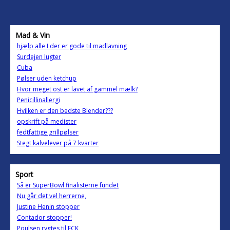
Mad & Vin
hjælp alle I der er gode til madlavning
Surdejen lugter
Cuba
Pølser uden ketchup
Hvor meget ost er lavet af gammel mælk?
Penicillinallergi
Hvilken er den bedste Blender???
opskrift på medister
fedtfattige grillpølser
Stegt kalvelever på 7 kvarter
Sport
Så er SuperBowl finalisterne fundet
Nu går det vel herrerne,
Justine Henin stopper
Contador stopper!
Poulsen rygtes til FCK