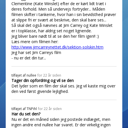
Clementine (Kate Winslet) efter de er kørt lidt træt i
deres forhold. Men så undervejs fortryder... Måden
filmen skifter i tankerne, hvor han i sin bevidsthed prøver
at slippe fri er svært at beskrive, den skal bare ses...
Så skal det også nævnes at Jim Carrey og Kate Winslet
er i topklasse, har aldrig set noget lignende.
Jeg bliver bare nødt til at se den her film igen!! :)
Læs mere om filmen her:
http://www.jimcarreynettet.dk/sektion-solskin.htm
Jeg har set Jim Carreys film
- nu er det din tur...
tilføjet af
nullee
for 22 år siden
Tager din opfordring og vil se den
Det lyder som en film der skal ses. Jeg vil kaste mig over
den ved først givende lejlighed.
tilføjet af
TNPihl
for 22 år siden
Har du set den?
Nu er det en måned siden jeg postede indlæget, men
ingen andre end nullee har svaret. Er der virkelig ingen