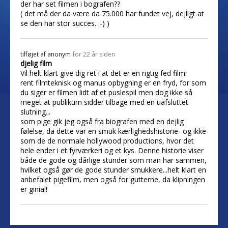
der har set filmen i bografen??
( det må der da være da 75.000 har fundet vej, dejligt at
se den har stor succes. :-) )
tilføjet af
anonym
for 22 år siden
djelig film
Vil helt klart give dig ret i at det er en rigtig fed film!
rent filmteknisk og manus opbygning er en fryd, for som
du siger er filmen lidt af et puslespil men dog ikke så
meget at publikum sidder tilbage med en uafsluttet
slutning...
som pige gik jeg også fra biografen med en dejlig
følelse, da dette var en smuk kærlighedshistorie- og ikke
som de de normale hollywood productions, hvor det
hele ender i et fyrværkeri og et kys. Denne historie viser
både de gode og dårlige stunder som man har sammen,
hvilket også gør de gode stunder smukkere...helt klart en
anbefalet pigefilm, men også for gutterne, da klipningen
er ginial!