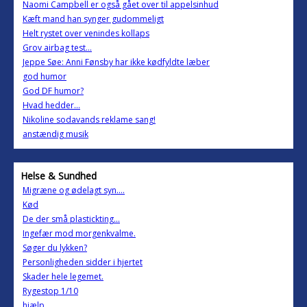
Naomi Campbell er også gået over til appelsinhud
Kæft mand han synger gudommeligt
Helt rystet over venindes kollaps
Grov airbag test...
Jeppe Søe: Anni Fønsby har ikke kødfyldte læber
god humor
God DF humor?
Hvad hedder...
Nikoline sodavands reklame sang!
anstændig musik
Helse & Sundhed
Migræne og ødelagt syn....
Kød
De der små plastickting...
Ingefær mod morgenkvalme.
Søger du lykken?
Personligheden sidder i hjertet
Skader hele legemet.
Rygestop 1/10
hjælp