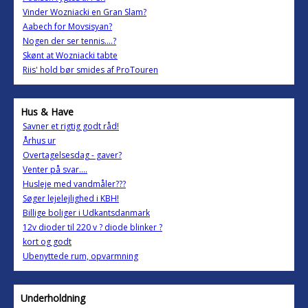
Vinder Wozniacki en Gran Slam?
Aabech for Movsisyan?
Nogen der ser tennis....?
Skønt at Wozniacki tabte
Riis' hold bør smides af ProTouren
Hus & Have
Savner et rigtig godt råd!
Århus ur
Overtagelsesdag - gaver?
Venter på svar....
Husleje med vandmåler???
Søger lejelejlighed i KBH!
Billige boliger i Udkantsdanmark
12v dioder til 220 v ? diode blinker ?
kort og godt
Ubenyttede rum, opvarmning
Underholdning