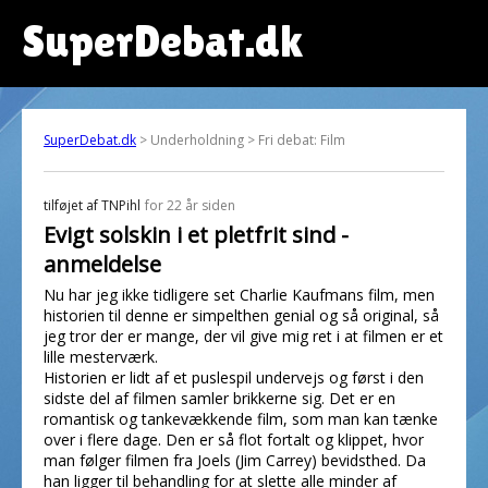
SuperDebat.dk
SuperDebat.dk
> Underholdning > Fri debat: Film
tilføjet af
TNPihl
for 22 år siden
Evigt solskin i et pletfrit sind -
anmeldelse
Nu har jeg ikke tidligere set Charlie Kaufmans film, men
historien til denne er simpelthen genial og så original, så
jeg tror der er mange, der vil give mig ret i at filmen er et
lille mesterværk.
Historien er lidt af et puslespil undervejs og først i den
sidste del af filmen samler brikkerne sig. Det er en
romantisk og tankevækkende film, som man kan tænke
over i flere dage. Den er så flot fortalt og klippet, hvor
man følger filmen fra Joels (Jim Carrey) bevidsthed. Da
han ligger til behandling for at slette alle minder af