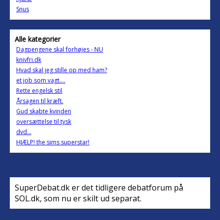
Snus
Alle kategorier
Dagpengene skal forhøjes - NU
knivfri.dk
Hvad skal jeg stille op med ham?
et job som vagt....
Rette engelsk stil
Årsagen til kræft.
Gud skabte kvinden
oversættelse til tysk
dvd...
HJÆLP! the sims superstar!
SuperDebat.dk er det tidligere debatforum på
SOL.dk, som nu er skilt ud separat.