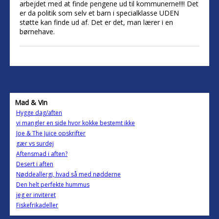
arbejdet med at finde pengene ud til kommunerne!!!! Det
er da politik som selv et barn i specialklasse UDEN
støtte kan finde ud af. Det er det, man lærer i en
børnehave.
Mad & Vin
Hygge dag/aften
vi mangler en side hvor kokke bestemt ikke
Joe & The Juice opskrifter
gær vs surdej
Aftensmad i aften?
Desert i aften
Nøddeallergi, hvad så med nødderne
Den helt perfekte hummus
jeg er inviteret
Fiskefrikadeller