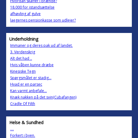
Hvordan skaffer i brænde?
18.000 for istandsættelse
afhøvling af gulve
laegernes pensionkasse som udlejer?
Underholdning
Immaner og deres pak ud af landet.
3. Verdenskrig
Alt det had ..
Hvis våben kunne dræbe
Kinesiske Tegn
Spørgsmålet er stadig...
Hvad er en parsec
Kan varmt anbefale...
Knæk nakken på det svin(Cubafangen)
Cradle Of Filth
Helse & Sundhed
....
Forkert i byen.