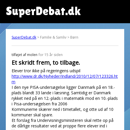
SuperDebat.dk
SuperDebat.dk
> Familie & Samliv > Børn
tilføjet af
molen
for 15 år siden
Et skridt frem, to tilbage.
Elever tror ikke på regeringens udspil
http://www.dr.dk/Nyheder/Indland/2010/12/07/123326.ht
m
I den nye PISA-undersøgelse ligger Danmark på en 18.-
plads blandt 33 lande i læsning. Samtidig er Danmark
rykket ned på en 12.-plads i matematik mod en 10.-plads
i Pisa-undersøgelsen fra 2006
Kommunerne skærer ned i timetallet, og otte ud af 10
kommuner skal spare.
Et forslag fra Undervisningsministeren skal rette op på
de dårlige resultater ved at proppe flere elever ind i