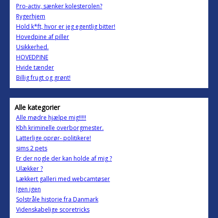
Pro-activ, sænker kolesterolen?
Rygerhjem
Hold k*ft, hvor er jeg egentlig bitter!
Hovedpine af piller
Usikkerhed.
HOVEDPINE
Hvide tænder
Billig frugt og grønt!
Alle kategorier
Alle mødre hjælpe mig!!!!!
Kbh kriminelle overborgmester.
Latterlige oprør- politikere!
sims 2 pets
Er der nogle der kan holde af mig ?
Ulækker ?
Lækkert galleri med webcamtøser
Igen igen
Solstråle historie fra Danmark
Videnskabelige scoretricks