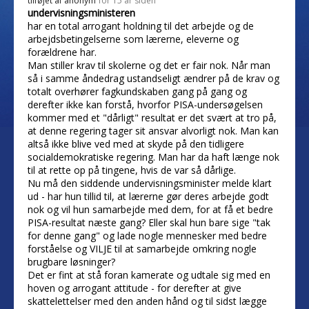
tilføjet af
anonym
for 15 år siden
undervisningsministeren
har en total arrogant holdning til det arbejde og de
arbejdsbetingelserne som lærerne, eleverne og
forældrene har.
Man stiller krav til skolerne og det er fair nok. Når man
så i samme åndedrag ustandseligt ændrer på de krav og
totalt overhører fagkundskaben gang på gang og
derefter ikke kan forstå, hvorfor PISA-undersøgelsen
kommer med et "dårligt" resultat er det svært at tro på,
at denne regering tager sit ansvar alvorligt nok. Man kan
altså ikke blive ved med at skyde på den tidligere
socialdemokratiske regering. Man har da haft længe nok
til at rette op på tingene, hvis de var så dårlige.
Nu må den siddende undervisningsminister melde klart
ud - har hun tillid til, at lærerne gør deres arbejde godt
nok og vil hun samarbejde med dem, for at få et bedre
PISA-resultat næste gang? Eller skal hun bare sige "tak
for denne gang" og lade nogle mennesker med bedre
forståelse og VILJE til at samarbejde omkring nogle
brugbare løsninger?
Det er fint at stå foran kamerate og udtale sig med en
hoven og arrogant attitude - for derefter at give
skattelettelser med den anden hånd og til sidst lægge