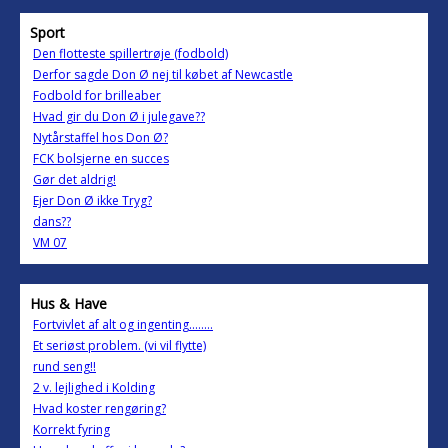
Sport
Den flotteste spillertrøje (fodbold)
Derfor sagde Don Ø nej til købet af Newcastle
Fodbold for brilleaber
Hvad gir du Don Ø i julegave??
Nytårstaffel hos Don Ø?
FCK bolsjerne en succes
Gør det aldrig!
Ejer Don Ø ikke Tryg?
dans??
VM 07
Hus & Have
Fortvivlet af alt og ingenting........
Et seriøst problem. (vi vil flytte)
rund seng!!
2 v. lejlighed i Kolding
Hvad koster rengøring?
Korrekt fyring