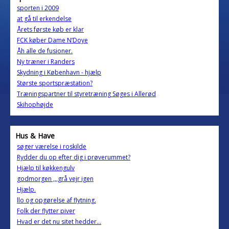
sporten i 2009
at gå til erkendelse
Årets første køb er klar
FCK køber Dame N’Doye
Åh alle de fusioner.
Ny træner i Randers
Skydning i København - hjælp
Største sportspræstation?
Træningspartner til styretræning Søges i Allerød
Skihophøjde
Hus & Have
søger værelse i roskilde
Rydder du op efter dig i prøverummet?
Hjælp til køkkengulv
godmorgen ,,,grå vejr igen
Hjælp.
llo og opgørelse af flytning.
Folk der flytter piver
Hvad er det nu sitet hedder...