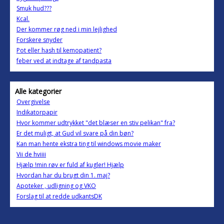
Smuk hud???
Kcal.
Der kommer røg ned i min lejlighed
Forskere snyder
Pot eller hash til kemopatient?
feber ved at indtage af tandpasta
Alle kategorier
Overgivelse
Indikatorpapir
Hvor kommer udtrykket "det blæser en stiv pelikan" fra?
Er det muligt, at Gud vil svare på din bøn?
Kan man hente ekstra ting til windows movie maker
Vii de hviiii
Hjælp !min røv er fuld af kugler! Hjælp
Hvordan har du brugt din 1. maj?
Apoteker , udligning og VKO
Forslag til at redde udkantsDK