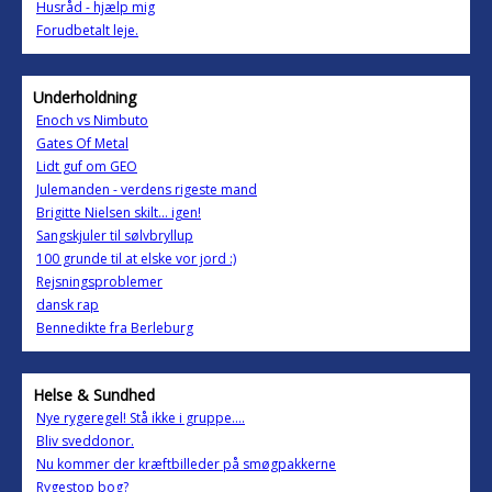
Husråd - hjælp mig
Forudbetalt leje.
Underholdning
Enoch vs Nimbuto
Gates Of Metal
Lidt guf om GEO
Julemanden - verdens rigeste mand
Brigitte Nielsen skilt... igen!
Sangskjuler til sølvbryllup
100 grunde til at elske vor jord :)
Rejsningsproblemer
dansk rap
Bennedikte fra Berleburg
Helse & Sundhed
Nye rygeregel! Stå ikke i gruppe....
Bliv sveddonor.
Nu kommer der kræftbilleder på smøgpakkerne
Rygestop bog?