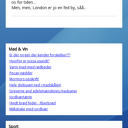
os for tiden...
Men, men, London er jo en fed by, såå...
Mad & Vin
Er der nogen der kender forskellen???
Hvorfor er pizza usundt?
Varm mad med rødbeder
Pecan-nødder
Mormors opskrift!
Hele globusen ned i madskålen!
Greverne and adelsmændenes madvaner
Jordbærtærte
Hvidt brød feder - fiberbrød
Milkshake med jordbær
Sport