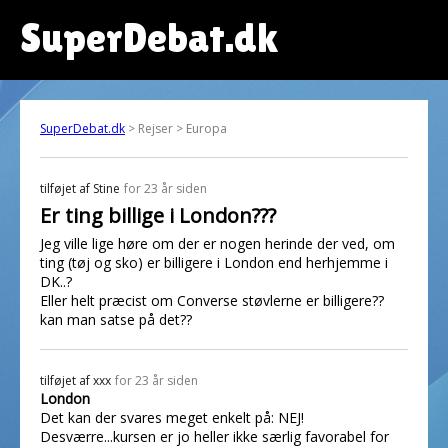
SuperDebat.dk
SuperDebat.dk
> Rejser > Europa
tilføjet af
Stine
for 23 år siden
Er ting billige i London???
Jeg ville lige høre om der er nogen herinde der ved, om
ting (tøj og sko) er billigere i London end herhjemme i
DK..?
Eller helt præcist om Converse støvlerne er billigere??
kan man satse på det??
tilføjet af
xxx
for 23 år siden
London
Det kan der svares meget enkelt på: NEJ!
Desværre...kursen er jo heller ikke særlig favorabel for