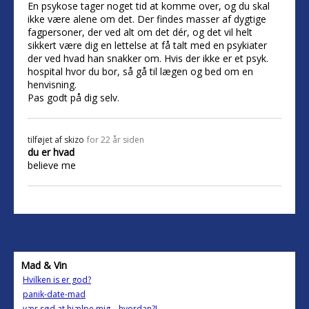
En psykose tager noget tid at komme over, og du skal
ikke være alene om det. Der findes masser af dygtige
fagpersoner, der ved alt om det dér, og det vil helt
sikkert være dig en lettelse at få talt med en psykiater
der ved hvad han snakker om. Hvis der ikke er et psyk.
hospital hvor du bor, så gå til lægen og bed om en
henvisning.
Pas godt på dig selv.
tilføjet af
skizo
for 22 år siden
du er hvad
believe me
Mad & Vin
Hvilken is er god?
panik-date-mad
vær sød at hjælpe mig... hvordan?!