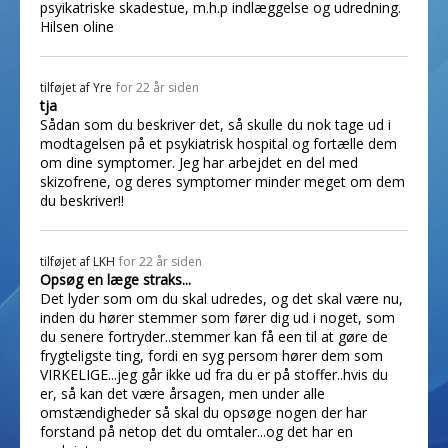
psyikatriske skadestue, m.h.p indlæggelse og udredning.
Hilsen oline
tilføjet af
Yre
for 22 år siden
tja
Sådan som du beskriver det, så skulle du nok tage ud i
modtagelsen på et psykiatrisk hospital og fortælle dem
om dine symptomer. Jeg har arbejdet en del med
skizofrene, og deres symptomer minder meget om dem
du beskriver!!
tilføjet af
LKH
for 22 år siden
Opsøg en læge straks...
Det lyder som om du skal udredes, og det skal være nu,
inden du hører stemmer som fører dig ud i noget, som
du senere fortryder..stemmer kan få een til at gøre de
frygteligste ting, fordi en syg persom hører dem som
VIRKELIGE...jeg går ikke ud fra du er på stoffer..hvis du
er, så kan det være årsagen, men under alle
omstændigheder så skal du opsøge nogen der har
forstand på netop det du omtaler...og det har en