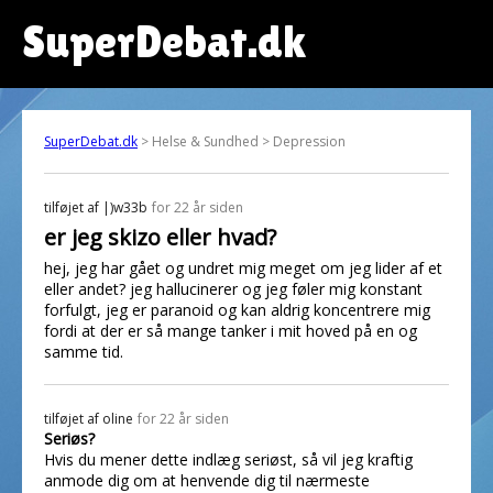
SuperDebat.dk
SuperDebat.dk
> Helse & Sundhed > Depression
tilføjet af
|)w33b
for 22 år siden
er jeg skizo eller hvad?
hej, jeg har gået og undret mig meget om jeg lider af et
eller andet? jeg hallucinerer og jeg føler mig konstant
forfulgt, jeg er paranoid og kan aldrig koncentrere mig
fordi at der er så mange tanker i mit hoved på en og
samme tid.
tilføjet af
oline
for 22 år siden
Seriøs?
Hvis du mener dette indlæg seriøst, så vil jeg kraftig
anmode dig om at henvende dig til nærmeste