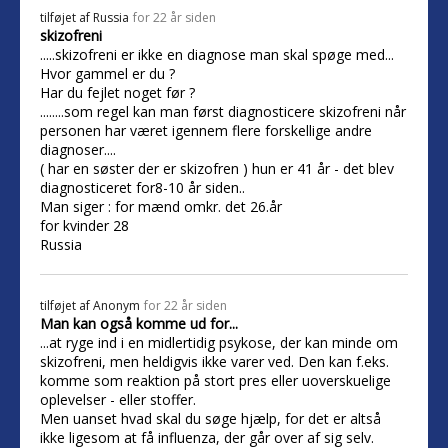
tilføjet af
Russia
for 22 år siden
skizofreni
.....skizofreni er ikke en diagnose man skal spøge med...
Hvor gammel er du ?
Har du fejlet noget før ?
........som regel kan man først diagnosticere skizofreni når
personen har været igennem flere forskellige andre
diagnoser....
( har en søster der er skizofren ) hun er 41 år - det blev
diagnosticeret for8-10 år siden..
Man siger : for mænd omkr. det 26.år
for kvinder 28
Russia
tilføjet af
Anonym
for 22 år siden
Man kan også komme ud for...
...at ryge ind i en midlertidig psykose, der kan minde om
skizofreni, men heldigvis ikke varer ved. Den kan f.eks.
komme som reaktion på stort pres eller uoverskuelige
oplevelser - eller stoffer.
Men uanset hvad skal du søge hjælp, for det er altså
ikke ligesom at få influenza, der går over af sig selv.