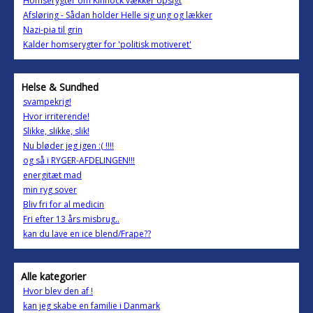
Homserygter om Kinnock vækker opsigt
Afsløring - Sådan holder Helle sig ung og lækker
Nazi-pia til grin
Kalder homserygter for 'politisk motiveret'
Helse & Sundhed
svampekrig!
Hvor irriterende!
Slikke, slikke, slik!
Nu bløder jeg igen :( !!!!
og så i RYGER-AFDELINGEN!!!
energitæt mad
min ryg sover
Bliv fri for al medicin
Fri efter 13 års misbrug..
kan du lave en ice blend/Frape??
Alle kategorier
Hvor blev den af !
kan jeg skabe en familie i Danmark