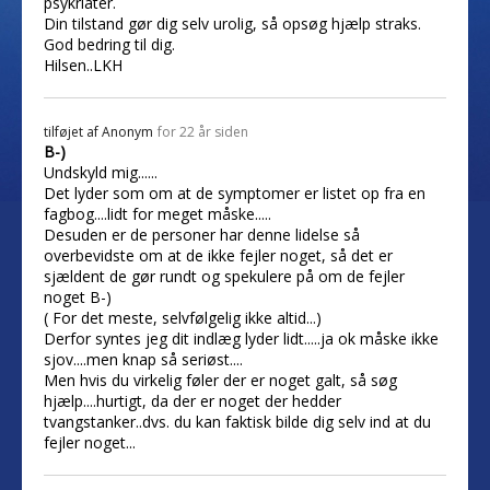
psykriater.
Din tilstand gør dig selv urolig, så opsøg hjælp straks.
God bedring til dig.
Hilsen..LKH
tilføjet af
Anonym
for 22 år siden
B-)
Undskyld mig......
Det lyder som om at de symptomer er listet op fra en
fagbog....lidt for meget måske.....
Desuden er de personer har denne lidelse så
overbevidste om at de ikke fejler noget, så det er
sjældent de gør rundt og spekulere på om de fejler
noget B-)
( For det meste, selvfølgelig ikke altid...)
Derfor syntes jeg dit indlæg lyder lidt.....ja ok måske ikke
sjov....men knap så seriøst....
Men hvis du virkelig føler der er noget galt, så søg
hjælp....hurtigt, da der er noget der hedder
tvangstanker..dvs. du kan faktisk bilde dig selv ind at du
fejler noget...