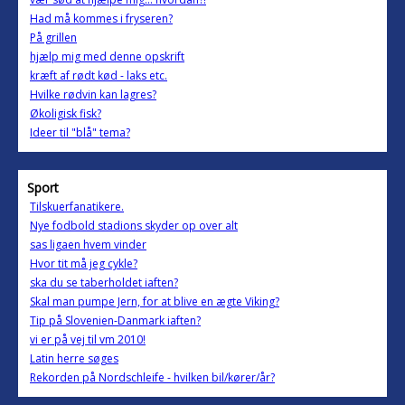
Had må kommes i fryseren?
På grillen
hjælp mig med denne opskrift
kræft af rødt kød - laks etc.
Hvilke rødvin kan lagres?
Økoligisk fisk?
Ideer til "blå" tema?
Sport
Tilskuerfanatikere.
Nye fodbold stadions skyder op over alt
sas ligaen hvem vinder
Hvor tit må jeg cykle?
ska du se taberholdet iaften?
Skal man pumpe Jern, for at blive en ægte Viking?
Tip på Slovenien-Danmark iaften?
vi er på vej til vm 2010!
Latin herre søges
Rekorden på Nordschleife - hvilken bil/kører/år?