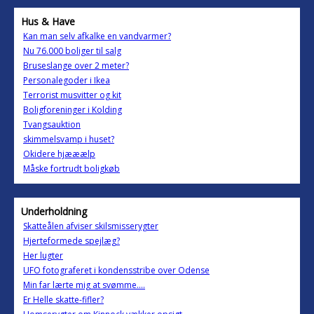
Hus & Have
Kan man selv afkalke en vandvarmer?
Nu 76.000 boliger til salg
Bruseslange over 2 meter?
Personalegoder i Ikea
Terrorist musvitter og kit
Boligforeninger i Kolding
Tvangsauktion
skimmelsvamp i huset?
Okidere hjææælp
Måske fortrudt boligkøb
Underholdning
Skatteålen afviser skilsmisserygter
Hjerteformede spejlæg?
Her lugter
UFO fotograferet i kondensstribe over Odense
Min far lærte mig at svømme....
Er Helle skatte-fifler?