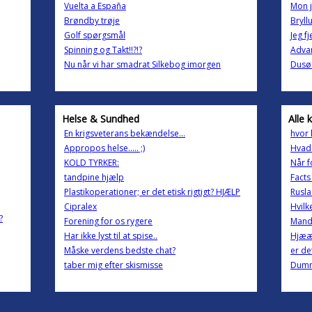
Vuelta a España
Mon j
Brøndby trøje
Bryll
Golf spørgsmål
Jeg f
Spinning og Takt!!?!?
Advar
Nu når vi har smadrat Silkebog imorgen
Dusø
Helse & Sundhed
Alle 
En krigsveterans bekændelse...
hvor 
Appropos helse..... ;)
Hvad 
KOLD TYRKER:
Når f
tandpine hjælp
Facts
Plastikoperationer; er det etisk rigtigt? HJÆLP
Rusl
Cipralex
Hvilk
?
Forening for os rygere
Mand
Har ikke lyst til at spise..
Hjæ
Måske verdens bedste chat?
er de
taber mig efter skismisse
Dumm