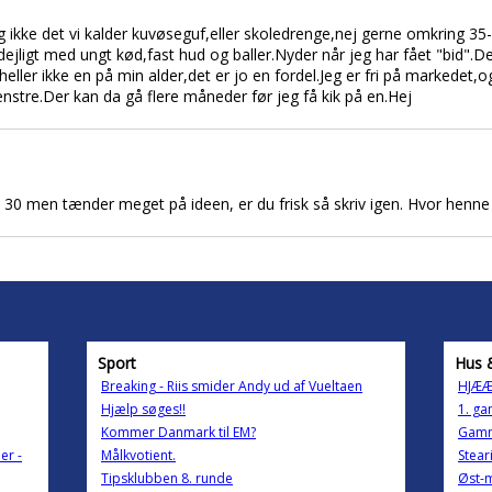
ikke det vi kalder kuvøseguf,eller skoledrenge,nej gerne omkring 35
ejligt med ungt kød,fast hud og baller.Nyder når jeg har fået "bid".De
heller ikke en på min alder,det er jo en fordel.Jeg er fri på markedet,o
 venstre.Der kan da gå flere måneder før jeg få kik på en.Hej
n 30 men tænder meget på ideen, er du frisk så skriv igen. Hvor henne 
Sport
Hus 
Breaking - Riis smider Andy ud af Vueltaen
HJÆÆ
Hjælp søges!!
1. ga
Kommer Danmark til EM?
Gamm
er -
Målkvotient.
Stear
Tipsklubben 8. runde
Øst-m