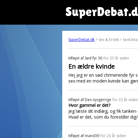
SuperDebat.
SuperDebat.dk
> Sex & Erotik > Sexfanta
tilføjet af
Sød fyr 30
for 23 år siden
En ældre kvinde
Hej jeg er en sød chrmerende fyr 
sex med en moden kvinde kan gøre 
tilføjet af
Den nysgerrige
for 23 år siden
Hvor gammel er det?
Jeg læste dit indlæg, og fik tanken
Hvad er det, som du forestiller di
tilføjet af
mand39
for 23 år siden