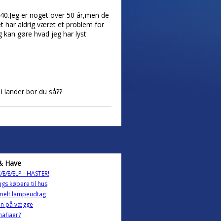
-40.Jeg er noget over 50 år,men de
t har aldrig været et problem for
g kan gøre hvad jeg har lyst
i lander bor du så??
& Have
ÆÆÆLP - HASTER!
ngs købere til hus
elt lampeudtag
in på vægge
afiaer?