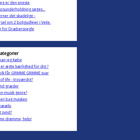
eg er den eneste
upsunderholdning søges...
jerner det skadelige -
sel om 2 boligudlejer i Vejle.
r for Dræbersnegle
kategorier
kan jeg købe
er ægte kærlighed for dig ?
olk får GRIMME GRIMME svar
 of life - troværdig?
and græder
en musik genre?
en bag masken
ææælp
t synd?
e drømme, help!