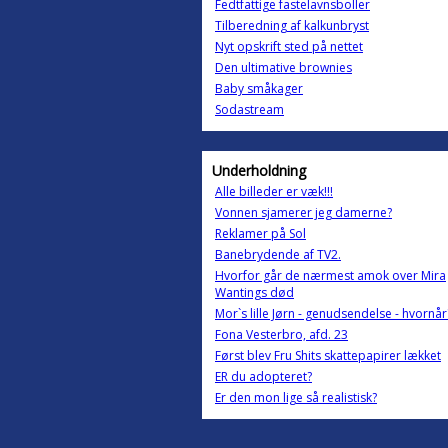
Fedtfattige fastelavnsboller
Tilberedning af kalkunbryst
Nyt opskrift sted på nettet
Den ultimative brownies
Baby småkager
Sodastream
Underholdning
Alle billeder er væk!!!
Vonnen sjamerer jeg damerne?
Reklamer på Sol
Banebrydende af TV2.
Hvorfor går de nærmest amok over Mira
Wantings død
Mor`s lille Jørn - genudsendelse - hvornår
Fona Vesterbro, afd. 23
Først blev Fru Shits skattepapirer lækket
ER du adopteret?
Er den mon lige så realistisk?