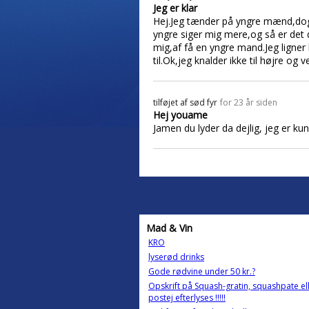
Jeg er klar
Hej.Jeg tænder på yngre mænd,dog 
yngre siger mig mere,og så er det d
mig,af få en yngre mand.Jeg ligner 
til.Ok,jeg knalder ikke til højre og
tilføjet af
sød fyr
for 23 år siden
Hej youame
Jamen du lyder da dejlig, jeg er ku
Mad & Vin
KRO
lyserød drinks
Gode rødvine under 50 kr.?
Opskrift på Squash-gratin, squashpate ell
postej efterlyses !!!!!