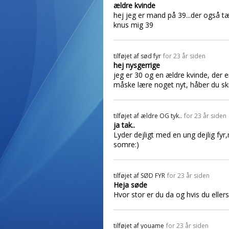
ældre kvinde
hej jeg er mand på 39...der også t
knus mig 39
tilføjet af
sød fyr
for 23 år siden
hej nysgerrige
jeg er 30 og en ældre kvinde, der e
måske lære noget nyt, håber du skr
tilføjet af
ældre OG tyk..
for 23 år siden
ja tak..
Lyder dejligt med en ung dejlig fyr,
somre:)
tilføjet af
SØD FYR
for 23 år siden
Heja søde
Hvor stor er du da og hvis du ellers
tilføjet af
youame
for 23 år siden