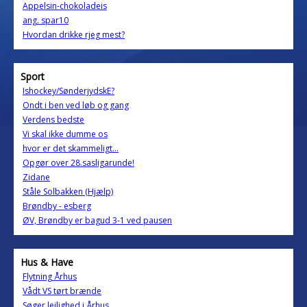
Appelsin-chokoladeis
ang. spar10
Hvordan drikke rjeg mest?
Sport
Ishockey/SønderjydskE?
Ondt i ben ved løb og gang
Verdens bedste
Vi skal ikke dumme os
hvor er det skammeligt...
Opgør over 28.sasligarunde!
Zidane
Ståle Solbakken (Hjælp)
Brøndby - esberg
ØV, Brøndby er bagud 3-1 ved pausen
Hus & Have
Flytning Århus
Vådt VS tørt brænde
Søger lejlighed i Århus