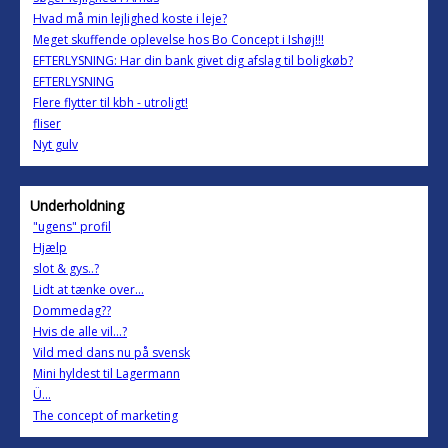
Hvad må min lejlighed koste i leje?
Meget skuffende oplevelse hos Bo Concept i Ishøj!!!
EFTERLYSNING: Har din bank givet dig afslag til boligkøb?
EFTERLYSNING
Flere flytter til kbh - utroligt!
fliser
Nyt gulv
Underholdning
"ugens" profil
Hjælp
slot & gys..?
Lidt at tænke over...
Dommedag??
Hvis de alle vil...?
Vild med dans nu på svensk
Mini hyldest til Lagermann
Ü...
The concept of marketing