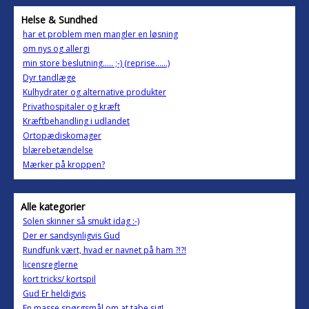
Helse & Sundhed
har et problem men mangler en løsning
om nys og allergi
min store beslutning..... ;-) (reprise......)
Dyr tandlæge
Kulhydrater og alternative produkter
Privathospitaler og kræft
Kræftbehandling i udlandet
Ortopædiskomager
blærebetændelse
Mærker på kroppen?
Alle kategorier
Solen skinner så smukt idag :-)
Der er sandsynligvis Gud
Rundfunk vært, hvad er navnet på ham ?!?!
licensreglerne
kort tricks/ kortspil
Gud Er heldigvis
En masse spørgsmål om at tabe sig!