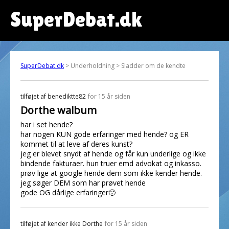
SuperDebat.dk
SuperDebat.dk
> Underholdning > Sladder om de kendte
tilføjet af
benediktte82
for 15 år siden
Dorthe walbum
har i set hende?
har nogen KUN gode erfaringer med hende? og ER
kommet til at leve af deres kunst?
jeg er blevet snydt af hende og får kun underlige og ikke
bindende fakturaer. hun truer emd advokat og inkasso.
prøv lige at google hende dem som ikke kender hende.
jeg søger DEM som har prøvet hende
gode OG dårlige erfaringer🙁
tilføjet af
kender ikke Dorthe
for 15 år siden