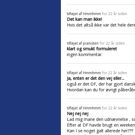
tilføjet af
Hmmhmm
for 22 år siden
Det kan man ikke!
Hvis det altså ikke var det hele de
tilføjet af
pianisten
for 22 år siden
klart og smukt formuleret
ingen kommentar.
tilføjet af
Hmmhmm
for 22 år siden
Ja, enten er det den vej eller...
også er det DF, der har gjort dansken
Hvordan kan du for øvrigt påberåbe d
tilføjet af
Hmmhmm
for 22 år siden
Nej nej nej
Lad mig mane den udnævnelse , som 
Efter at DF havde brugt en weekend
Kan I se noget galt allerede her???