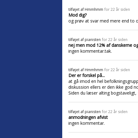
tilføjet af
Hmmhmm
for 22 år siden
Mod dig?
og prøv at svar med mere end to or
tilføjet af
pianisten
for 22 år siden
nej men mod 12% af danskerne og 
ingen kommentar.tak.
tilføjet af
Hmmhmm
for 22 år siden
Der er forskel på...
at gå imod en hel befolkningsgruppe
diskussion ellers er den ikke god no
Siden du læser alting bogstaveligt
tilføjet af
pianisten
for 22 år siden
anmodningen afvist
ingen kommentar.