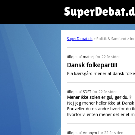
SuperDebat.
SuperDebat.dk
> Politik & Samfund > Ind
tilføjet af
matsej
for 22 år siden
Dansk folkeparti!!
Pia kærsgård mener at dansk folkepar
tilføjet af
SDFT
for 22 år siden
Mener ikke solen er gul, gør du. ?
Nej jeg mener heller ikke at Dansk Fo
Fortæller du os andre hvorfor du ik
hvorfor vi enten mener det er et mid
tilføjet af
Anonym
for 22 år siden