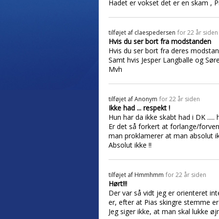
Hadet er vokset det er en skam , Pi
tilføjet af
claespedersen
for 22 år siden
Hvis du ser bort fra modstanden
Hvis du ser bort fra deres modsta
Samt hvis Jesper Langballe og Søre
Mvh
tilføjet af
Anonym
for 22 år siden
Ikke had ... respekt !
Hun har da ikke skabt had i DK ....
Er det så forkert at forlange/forve
man proklamerer at man absolut ik
Absolut ikke !!
tilføjet af
Hmmhmm
for 22 år siden
Hørt!!!
Der var så vidt jeg er orienteret i
er, efter at Pias skingre stemme e
Jeg siger ikke, at man skal lukke ø