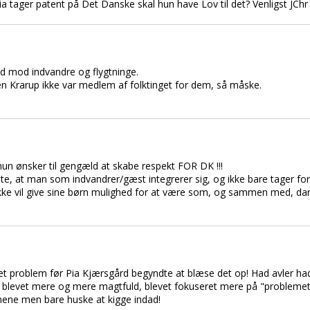
a tager patent på Det Danske skal hun have Lov til det? Venligst JChr
nd mod indvandre og flygtninge.
n Krarup ikke var medlem af folktinget for dem, så måske.
. hun ønsker til gengæld at skabe respekt FOR DK !!!
nte, at man som indvandrer/gæst integrerer sig, og ikke bare tager for
ke vil give sine børn mulighed for at være som, og sammen med, da
ntet problem før Pia Kjærsgård begyndte at blæse det op! Had avler had
r blevet mere og mere magtfuld, blevet fokuseret mere på "problemet
jnene men bare huske at kigge indad!