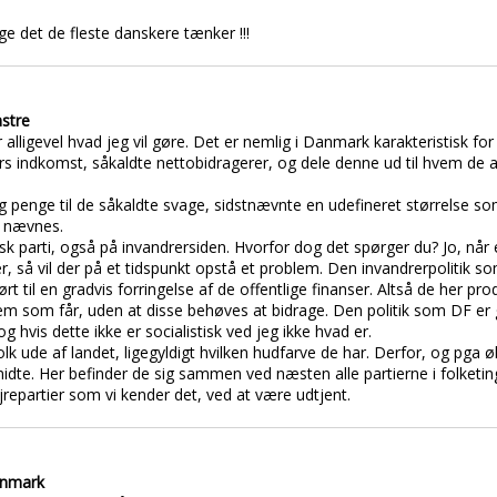
ge det de fleste danskere tænker !!!
nstre
lligevel hvad jeg vil gøre. Det er nemlig i Danmark karakteristisk for et 
 indkomst, såkaldte nettobidragerer, og dele denne ud til hvem de a
 penge til de såkaldte svage, sidstnævnte en udefineret størrelse so
t nævnes.
isk parti, også på invandrersiden. Hvorfor dog det spørger du? Jo, når e
, så vil der på et tidspunkt opstå et problem. Den invandrerpolitik so
ført til en gradvis forringelse af de offentlige finanser. Altså de her 
dem som får, uden at disse behøves at bidrage. Den politik som DF er g
g hvis dette ikke er socialistisk ved jeg ikke hvad er.
e folk ude af landet, ligegyldigt hvilken hudfarve de har. Derfor, og pga
midte. Her befinder de sig sammen ved næsten alle partierne i folketi
repartier som vi kender det, ved at være udtjent.
anmark