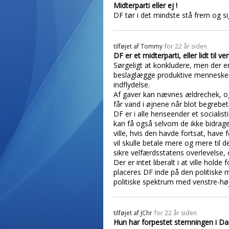
Midterparti eller ej !
DF tør i det mindste stå frem og si
tilføjet af
Tommy
for 22 år siden
DF er et midterparti, eller lidt til ve
Sørgeligt at konkludere, men der er a
beslaglægge produktive menneskers
indflydelse.
Af gaver kan nævnes ældrechek, og
får vand i øjnene når blot begrebe
DF er i alle henseender et socialist
kan få også selvom de ikke bidrager
ville, hvis den havde fortsat, have 
vil skulle betale mere og mere til 
sikre velfærdsstatens overlevelse, o
Der er intet liberalt i at ville hold
placeres DF inde på den politiske 
politiske spektrum med venstre-høj
tilføjet af
JChr
for 22 år siden
Hun har forpestet stemningen i D