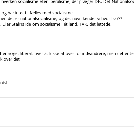
hverken socialisme eller liberalisme, der præger DF.. Det Nationalsoci
og har intet til fælles med socialisme.
 men det er nationalsocialisme, og det navn kender vi hvor fra???
Eller Stalins ide om socialisme i ét land. TAK, det lettede.
nelt er noget liberalt over at lukke af over for indvandrere, men det e
sk over det!
nist