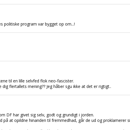
res politiske program var bygget op om...!
e til en lille selvfed flok neo-fascister.
ig flertallets mening?? Jeg håber sgu ikke at det er rigtigt..
DF har givet sig selv, godt og grundigt i jorden.
 på at opildne hinanden til fremmedhad, går de ud og proklamerer sig 