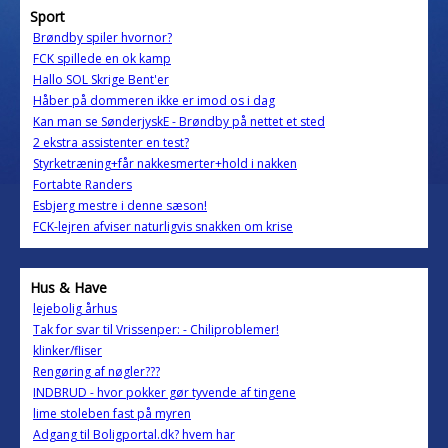
Sport
Brøndby spiler hvornor?
FCK spillede en ok kamp
Hallo SOL Skrige Bent'er
Håber på dommeren ikke er imod os i dag
Kan man se SønderjyskE - Brøndby på nettet et sted
2 ekstra assistenter en test?
Styrketræning+får nakkesmerter+hold i nakken
Fortabte Randers
Esbjerg mestre i denne sæson!
FCK-lejren afviser naturligvis snakken om krise
Hus & Have
lejebolig århus
Tak for svar til Vrissenper: - Chiliproblemer!
klinker/fliser
Rengøring af nøgler???
INDBRUD - hvor pokker gør tyvende af tingene
lime stoleben fast på myren
Adgang til Boligportal.dk? hvem har