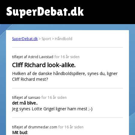
SuperDebat.dk
SuperDebat.dk
> Sport > Håndbold
tilføjet af
Astrid Lavistad
for 16 år siden
Cliff Richard look-alike.
Hvilken af de danske håndboldspillere, synes du, ligner
Cliff Richard mest?
tilføjet af
sansao
for 16 år siden
det må blive..
Jeg synes Lotte Grigel ligner ham mest ;-)
tilføjet af
drummedar.com
for 16 år siden
Mit bud: