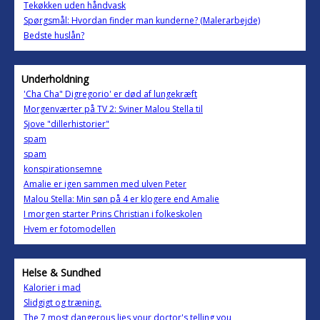
Tekøkken uden håndvask
Spørgsmål: Hvordan finder man kunderne? (Malerarbejde)
Bedste huslån?
Underholdning
'Cha Cha" Digregorio' er død af lungekræft
Morgenværter på TV 2: Sviner Malou Stella til
Sjove "dillerhistorier"
spam
spam
konspirationsemne
Amalie er igen sammen med ulven Peter
Malou Stella: Min søn på 4 er klogere end Amalie
I morgen starter Prins Christian i folkeskolen
Hvem er fotomodellen
Helse & Sundhed
Kalorier i mad
Slidgigt og træning.
The 7 most dangerous lies your doctor's telling you