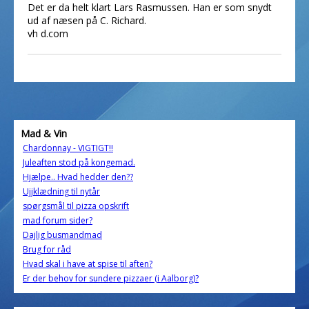
Det er da helt klart Lars Rasmussen. Han er som snydt
ud af næsen på C. Richard.
vh d.com
Mad & Vin
Chardonnay - VIGTIGT!!
Juleaften stod på kongemad.
Hjælpe.. Hvad hedder den??
Ujjklædning til nytår
spørgsmål til pizza opskrift
mad forum sider?
Dajlig busmandmad
Brug for råd
Hvad skal i have at spise til aften?
Er der behov for sundere pizzaer (i Aalborg)?