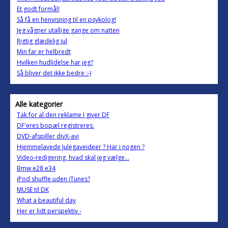
Et godt formål!
Så få en henvisning til en psykolog!
Jeg vågner utallige gange om natten
Rigtig glædelig jul
Min far er helbredt
Hvilken hudlidelse har jeg?
Så bliver det ikke bedre :-)
Alle kategorier
Tak for al den reklame I giver DF
DF'eres bopæl registreres.
DVD-afspiller divX-avi
Hjemmelavede Julegaveideer ? Har i nogen ?
Video-redigering, hvad skal jeg vælge...
Bmw e28 e34
iPod shuffle uden iTunes?
MUSE til DK
What a beautiful day
Her er lidt perspektiv -