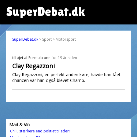
SuperDebat.dk
SuperDebat.dk
> Sport > Motorsport
tilføjet af
Formula one
for 19 år siden
Clay Regazzoni
Clay Regazzoni, en perfekt anden køre, havde han fået
chancen var han også blevet Champ.
Mad & Vin
Chili, stærkere end politiet tillader!!!