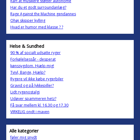
Rart at musikere støtter autonome
Har du et godt surroundanlæg?
Rage Against the Machine gendannes
Ohøj skipper kylling
Hvad er humor med klasse ? ?
Helse & Sundhed
90 % af socialt udsatte ryger
Forkølelsessår - desperat
kønssygdom. Hjælp mig!
Tvivl, Bange, Hjælp?
Rygere vil ikke købe rygerbiler
Gravid og på lykkepiller?
Lidt rygenostalgi
Udøver spammeren hetz?
Få svar mellem kl. 16.30 og 17.30
VIRKELIG ondt i maven
Alle kategorier
føler mig snydt