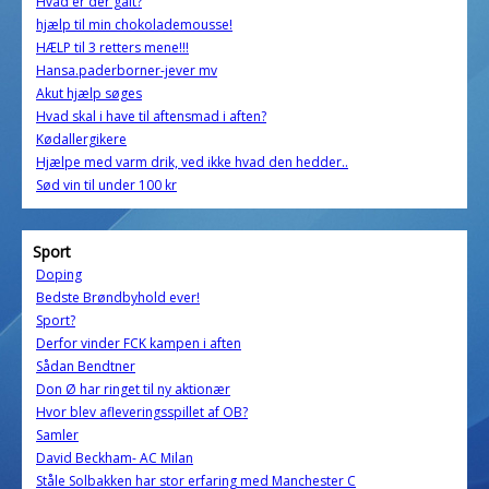
Hvad er der galt?
hjælp til min chokolademousse!
HÆLP til 3 retters mene!!!
Hansa.paderborner-jever mv
Akut hjælp søges
Hvad skal i have til aftensmad i aften?
Kødallergikere
Hjælpe med varm drik, ved ikke hvad den hedder..
Sød vin til under 100 kr
Sport
Doping
Bedste Brøndbyhold ever!
Sport?
Derfor vinder FCK kampen i aften
Sådan Bendtner
Don Ø har ringet til ny aktionær
Hvor blev afleveringsspillet af OB?
Samler
David Beckham- AC Milan
Ståle Solbakken har stor erfaring med Manchester C