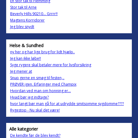
En stor tak til Flemming
Stor tak til Arne
Beverly Hills 90210... Grrrr!!
Magtens Korridorer
Jeg blev snydt
Helse & Sundhed
ny her og har lige brug for lidt hjælp..
Jeg kan ikke løbe!!
Syge rygere skal betaler mere for livsforsikring
Jeg mener at
Snup gerne en smøg til festen,..
PRØVER igen. Erfaringer med Champix
Hvordan ved man om honning er...
Hvad bør jeg indtage?
hvor langt bør man gå for at udrydde smitsomme sygdomme????
Rygestop - Nu skal det være!
Alle kategorier
De kendte før de blev kendt?