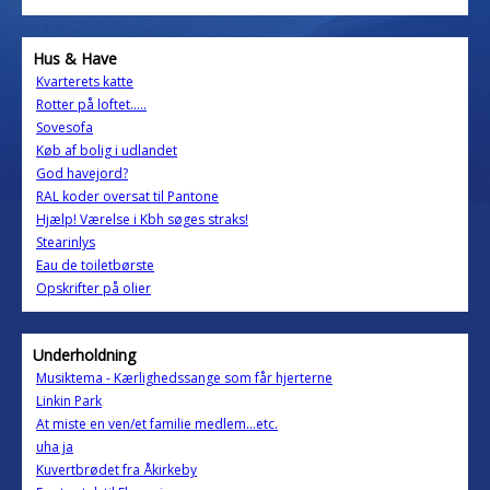
Hus & Have
Kvarterets katte
Rotter på loftet.....
Sovesofa
Køb af bolig i udlandet
God havejord?
RAL koder oversat til Pantone
Hjælp! Værelse i Kbh søges straks!
Stearinlys
Eau de toiletbørste
Opskrifter på olier
Underholdning
Musiktema - Kærlighedssange som får hjerterne
Linkin Park
At miste en ven/et familie medlem...etc.
uha ja
Kuvertbrødet fra Åkirkeby