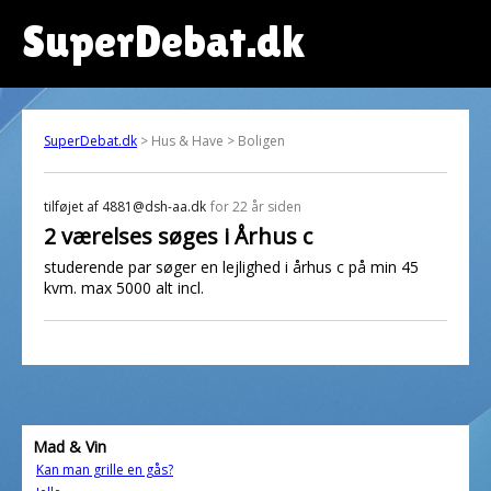
SuperDebat.dk
SuperDebat.dk
> Hus & Have > Boligen
tilføjet af
4881@dsh-aa.dk
for 22 år siden
2 værelses søges i Århus c
studerende par søger en lejlighed i århus c på min 45
kvm. max 5000 alt incl.
Mad & Vin
Kan man grille en gås?