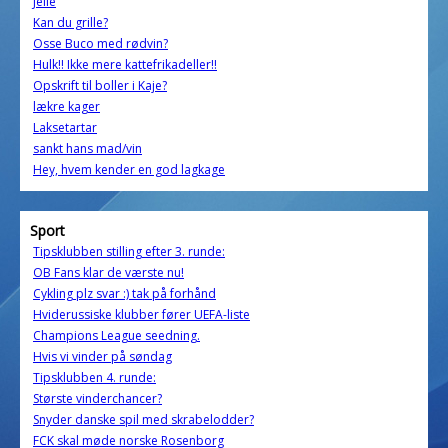
Jelle
Kan du grille?
Osse Buco med rødvin?
Hulk!! Ikke mere kattefrikadeller!!
Opskrift til boller i Kaje?
lækre kager
Laksetartar
sankt hans mad/vin
Hey, hvem kender en god lagkage
Sport
Tipsklubben stilling efter 3. runde:
OB Fans klar de værste nu!
Cykling plz svar :) tak på forhånd
Hviderussiske klubber fører UEFA-liste
Champions League seedning.
Hvis vi vinder på søndag
Tipsklubben 4. runde:
Største vinderchancer?
Snyder danske spil med skrabelodder?
FCK skal møde norske Rosenborg