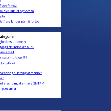
?
å det fortov!
emidler Dunlet og Softlan
llis
et" sne lander på mit fortov.
kategorier
ighedens Geometri
 gang i sin indbakke nu???
gamle mail
 system tilbage !!!!!
eg er jaloux
b
ændring / Sletning af mapper
er
ved afsending af e-mails (SMTP -1)
r græsenker