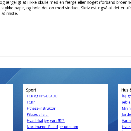
 og ærgeligt at i ikke skulle med en færge eller noget (forband broer h
t stykke papir, og hold det op mod vinduet. Skriv evt også at det er ufo
 at miste.
Sport
Hus 
FCK ogTIPS-BLADET
lejli
FCK?
æble
Fitness-instruktør
Min n
Pilates eller...
Jorde
Hvad skal jeg gøre?!?!?!
Varm
Nordmænd: Bland jer udenom
Hvor 