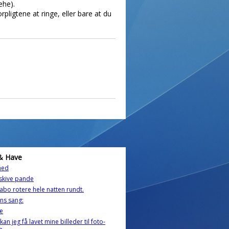
ehe).
rpligtene at ringe, eller bare at du
& Have
ghed
skive pande
abo rotere hele natten rundt.
ns sang:
e
kan jeg få lavet mine billeder til foto-