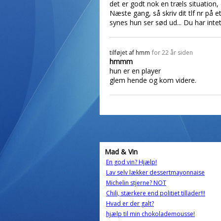
det er godt nok en træls situation,
Næste gang, så skriv dit tlf nr på e
synes hun ser sød ud... Du har intet
tilføjet af
hmm
for 22 år siden
hmmm
hun er en player
glem hende og kom videre.
Mad & Vin
En god vin? Hjælp!
Lav selv lækker dessertmayonnaise
Michelin stjerne? NOT
Chili, stærkere end politiet tillader!!!
Hvad er der galt?
hjælp til min chokolademousse!