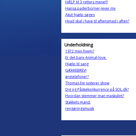
HÆLP til 3 retters mene!!!
Hansa.paderborner-jever mv
Akut hjælp søges
Hvad skal i have til aftensmad i aften?
Underholdning
1972 men hvem?
Er det bare Animal-love.
Hjælp til sang
GÆKKEBREV!
øretelefoner?
Thomas Eje justerer show
Dig og Påskekonkurrence på SOL.dk?
Hvordan stemmer man maskulint?
Stakkels mand.
rengøringsmusik