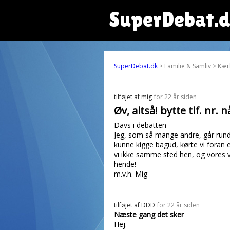
SuperDebat.
SuperDebat.dk
> Familie & Samliv > Kær
tilføjet af
mig
for 22 år siden
Øv, altså! bytte tlf. nr. 
Davs i debatten
Jeg, som så mange andre, går rundt
kunne kigge bagud, kørte vi foran e
vi ikke samme sted hen, og vores ve
hende!
m.v.h. Mig
tilføjet af
DDD
for 22 år siden
Næste gang det sker
Hej.