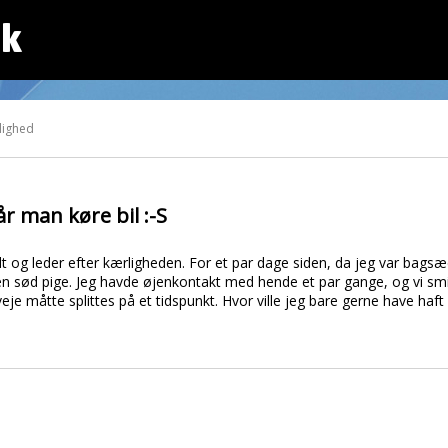
dk
lighed
når man køre bil :-S
 og leder efter kærligheden. For et par dage siden, da jeg var bags
n sød pige. Jeg havde øjenkontakt med hende et par gange, og vi smilte
je måtte splittes på et tidspunkt. Hvor ville jeg bare gerne have haf