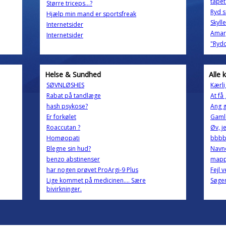
tapet
Større triceps...?
Ryd s
Hjælp min mand er sportsfreak
Skyll
Internetsider
Amary
Internetsider
"Rydd
Helse & Sundhed
Alle 
SØVNLØSHES
Kærl
Rabat på tandlæge
At få
hash psykose?
Ang 
Er forkølet
Gamle
Roaccutan ?
Øv, j
Homøopati
bbb
Blegne sin hud?
Navne
benzo abstinenser
mapp
har nogen prøvet ProArgi-9 Plus
Fejl 
Lige kommet på medicinen.... Sære
Søge
bivirkninger.