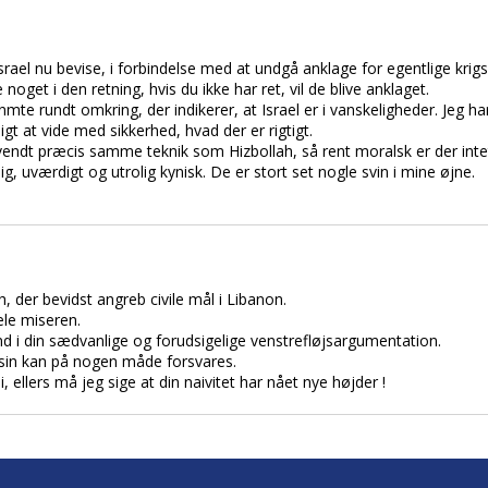
srael nu bevise, i forbindelse med at undgå anklage for egentlige krigs
e noget i den retning, hvis du ikke har ret, vil de blive anklaget.
te rundt omkring, der indikerer, at Israel er i vanskeligheder. Jeg har
gt at vide med sikkerhed, hvad der er rigtigt.
anvendt præcis samme teknik som Hizbollah, så rent moralsk er der inte
g, uværdigt og utrolig kynisk. De er stort set nogle svin i mine øjne.
ah, der bevidst angreb civile mål i Libanon.
ele miseren.
nd i din sædvanlige og forudsigelige venstrefløjsargumentation.
t sin kan på nogen måde forsvares.
i, ellers må jeg sige at din naivitet har nået nye højder !