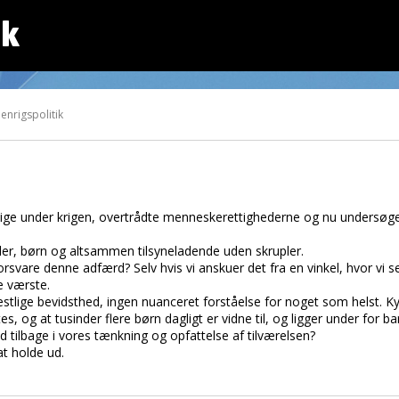
dk
enrigspolitik
sige under krigen, overtrådte menneskerettighederne og nu undersøge
aler, børn og altsammen tilsyneladende uden skrupler.
vare denne adfærd? Selv hvis vi anskuer det fra en vinkel, hvor vi ser
de værste.
stlige bevidsthed, ingen nuanceret forståelse for noget som helst. Ky
, og at tusinder flere børn dagligt er vidne til, og ligger under for b
d tilbage i vores tænkning og opfattelse af tilværelsen?
at holde ud.