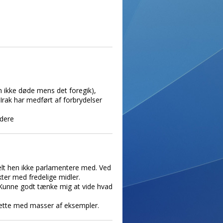
 ikke døde mens det foregik),
Irak har medført af forbrydelser
ydere
lt hen ikke parlamentere med. Ved
kter med fredelige midler.
d. Kunne godt tænke mig at vide hvad
 dette med masser af eksempler.