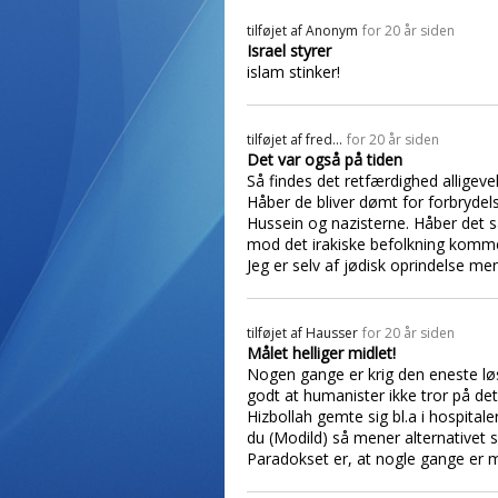
tilføjet af
Anonym
for 20 år siden
Israel styrer
islam stinker!
tilføjet af
fred...
for 20 år siden
Det var også på tiden
Så findes det retfærdighed alligevel
Håber de bliver dømt for forbryde
Hussein og nazisterne. Håber det s
mod det irakiske befolkning kommer
Jeg er selv af jødisk oprindelse m
tilføjet af
Hausser
for 20 år siden
Målet helliger midlet!
Nogen gange er krig den eneste lø
godt at humanister ikke tror på det
Hizbollah gemte sig bl.a i hospital
du (Modild) så mener alternativet s
Paradokset er, at nogle gange er m