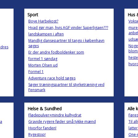
Sport
Hus 
Boye Harbekost?
Vokse
Hvad gør man, hvis AGF vinder Superligaen???
mure
anbe
landskampen i aften
udsæ
Mandlig dansepartner til tango i københavn
søges
Nogen
odres
blom
Er der andre fodboldenker som
hest
formel 1 søndag
hvord
Morten Olsen ud
Formel 1
Adventure race hold søges
Søger træningspartner til styrketræning ved
Fensmark
Helse & Sundhed
Alle 
Flødepulver+mindre kulhydrat
Føres
ra
Gravide rygere føder små tykke mænd
Til a
Hvorfor fanden!
latter
Rygestop!
One-n