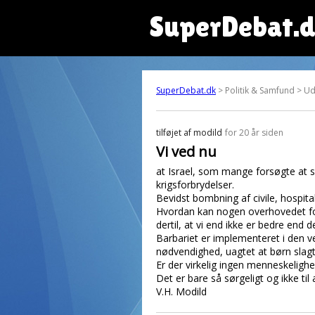
SuperDebat.
SuperDebat.dk
> Politik & Samfund > Ud
tilføjet af
modild
for 20 år siden
Vi ved nu
at Israel, som mange forsøgte at 
krigsforbrydelser.
Bevidst bombning af civile, hospit
Hvordan kan nogen overhovedet fors
dertil, at vi end ikke er bedre end 
Barbariet er implementeret i den ve
nødvendighed, uagtet at børn slagtes
Er der virkelig ingen menneskelighe
Det er bare så sørgeligt og ikke til 
V.H. Modild