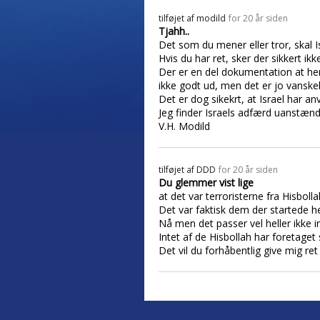
tilføjet af
modild
for 20 år siden
Tjahh..
Det som du mener eller tror, skal I
Hvis du har ret, sker der sikkert ikk
Der er en del dokumentation at henm
ikke godt ud, men det er jo vanskeli
Det er dog sikekrt, at Israel har 
Jeg finder Israels adfærd uanstændi
V.H. Modild
tilføjet af
DDD
for 20 år siden
Du glemmer vist lige
at det var terroristerne fra Hisboll
Det var faktisk dem der startede h
Nå men det passer vel heller ikke i
Intet af de Hisbollah har foretage
Det vil du forhåbentlig give mig ret 