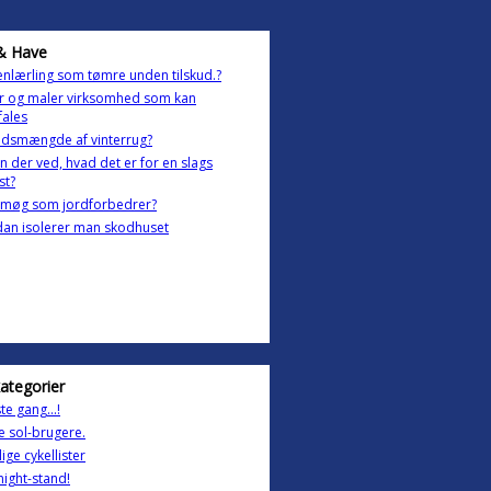
& Have
nlærling som tømre unden tilskud.?
r og maler virksomhed som kan
fales
dsmængde af vinterrug?
 der ved, hvad det er for en slags
st?
emøg som jordforbedrer?
an isolerer man skodhuset
kategorier
te gang...!
lle sol-brugere.
lige cykellister
ight-stand!