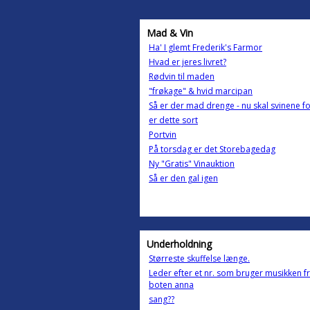
Mad & Vin
Ha' I glemt Frederik's Farmor
Hvad er jeres livret?
Rødvin til maden
"frøkage" & hvid marcipan
Så er der mad drenge - nu skal svinene f
er dette sort
Portvin
På torsdag er det Storebagedag
Ny "Gratis" Vinauktion
Så er den gal igen
Underholdning
Størreste skuffelse længe.
Leder efter et nr. som bruger musikken f
boten anna
sang??