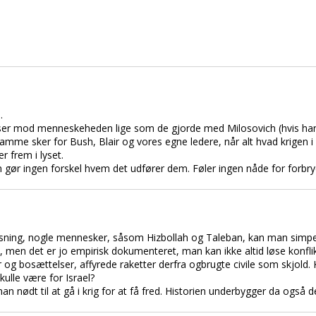
.
lser mod menneskeheden lige som de gjorde med Milosovich (hvis han
amme sker for Bush, Blair og vores egne ledere, når alt hvad krigen i 
 frem i lyset.
en gør ingen forskel hvem det udfører dem. Føler ingen nåde for forbr
sning, nogle mennesker, såsom Hizbollah og Taleban, kan man simpe
, men det er jo empirisk dokumenteret, man kan ikke altid løse konfli
er og bosættelser, affyrede raketter derfra ogbrugte civile som skjol
kulle være for Israel?
an nødt til at gå i krig for at få fred. Historien underbygger da også