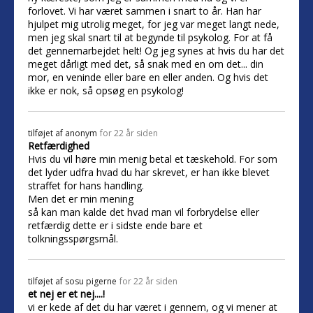
forlovet. Vi har været sammen i snart to år. Han har
hjulpet mig utrolig meget, for jeg var meget langt nede,
men jeg skal snart til at begynde til psykolog. For at få
det gennemarbejdet helt! Og jeg synes at hvis du har det
meget dårligt med det, så snak med en om det... din
mor, en veninde eller bare en eller anden. Og hvis det
ikke er nok, så opsøg en psykolog!
tilføjet af
anonym
for 22 år siden
Retfærdighed
Hvis du vil høre min menig betal et tæskehold. For som
det lyder udfra hvad du har skrevet, er han ikke blevet
straffet for hans handling.
Men det er min mening
så kan man kalde det hvad man vil forbrydelse eller
retfærdig dette er i sidste ende bare et
tolkningsspørgsmål.
tilføjet af
sosu pigerne
for 22 år siden
et nej er et nej....!
vi er kede af det du har været i gennem, og vi mener at