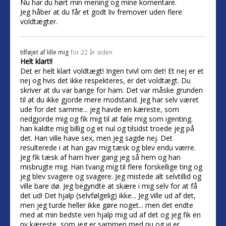
Nu har du hørt min mening og mine komentare.
Jeg håber at du får et godt liv fremover uden flere
voldtægter.
tilføjet af
lille mig
for 22 år siden
Helt klart!!
Det er helt klart voldtægt! Ingen tvivl om det! Et nej er et
nej og hvis det ikke respekteres, er det voldtægt. Du
skriver at du var bange for ham. Det var måske grunden
til at du ikke gjorde mere modstand. Jeg har selv været
ude for det samme... jeg havde en kæreste, som
nedgjorde mig og fik mig til at føle mig som igenting.
han kaldte mig billig og et nul og tilsidst troede jeg på
det. Han ville have sex, men jeg sagde nej. Det
resulterede i at han gav mig tæsk og blev endu værre.
Jeg fik tæsk af ham hver gang jeg så hem og han
misbrugte mig. Han tvang mig til flere forskellige ting og
jeg blev svagere og svagere. Jeg mistede alt selvtillid og
ville bare dø. Jeg begyndte at skære i mig selv for at få
det ud! Det hjalp (selvfølgelig) ikke... Jeg ville ud af det,
men jeg turde heller ikke gøre noget... men det endte
med at min bedste ven hjalp mig ud af det og jeg fik en
ny kæreste, som jeg er sammen med nu og vi er