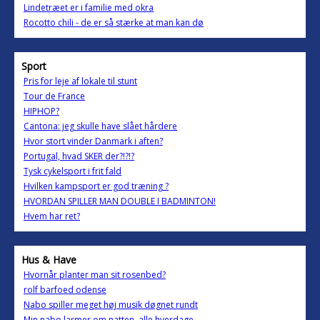
Lindetræet er i familie med okra
Rocotto chili - de er så stærke at man kan dø
Sport
Pris for leje af lokale til stunt
Tour de France
HIPHOP?
Cantona: jeg skulle have slået hårdere
Hvor stort vinder Danmark i aften?
Portugal, hvad SKER der?!?!?
Tysk cykelsport i frit fald
Hvilken kampsport er god træning ?
HVORDAN SPILLER MAN DOUBLE I BADMINTON!
Hvem har ret?
Hus & Have
Hvornår planter man sit rosenbed?
rolf barfoed odense
Nabo spiller meget høj musik døgnet rundt
Min nabo larmer om natten, alle hverdage.