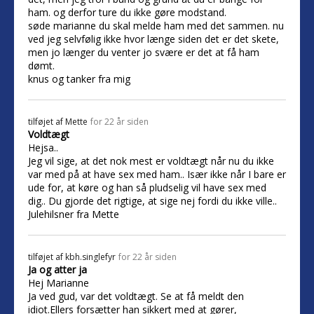
ham. og derfor ture du ikke gøre modstand.
søde marianne du skal melde ham med det sammen. nu
ved jeg selvfølig ikke hvor længe siden det er det skete,
men jo længer du venter jo svære er det at få ham
dømt.
knus og tanker fra mig
tilføjet af
Mette
for 22 år siden
Voldtægt
Hejsa..
Jeg vil sige, at det nok mest er voldtægt når nu du ikke
var med på at have sex med ham.. Især ikke når I bare er
ude for, at køre og han så pludselig vil have sex med
dig.. Du gjorde det rigtige, at sige nej fordi du ikke ville..
Julehilsner fra Mette
tilføjet af
kbh.singlefyr
for 22 år siden
Ja og atter ja
Hej Marianne
Ja ved gud, var det voldtægt. Se at få meldt den
idiot.Ellers forsætter han sikkert med at gører,