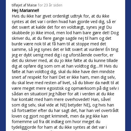
tilføjet af
Maise
for 23 år siden
Hej Marianne!!
Hvis du ikke har givet ordenligt udtryk for, at du ikke
syntes at det var i orden hvad han gjorde ved dig, så er
det svært at kalde det for en voldtægt, synes jeg! Du
skubbede jo ikke imod, men lod ham bare gøre det! Dog
skriver du, at du flere gange sagde nej til ham og det
burde være nok til at få ham til at stoppe med det
samme, så jeg synes det er lidt svært at vurdere! Én ting
jeg er dybt uenig med dig i og uforstående overfor, er
det du skriver med, at du jo ikke følte at du kunne tillade
dig at opføre dig som om at han voldtog dig....!!!! Hvis du
følte at han voldtog dig, skal du ikke have den mindste
snert af respekt for han! Det er ikke ham, men dig selv,
du skal leve med resten af livet, så du bliver da nødt til at
være meget mere egoistisk og opmærksom på dig selv i
sådan en situation! Jeg håber for alt i verden at du ikke
har kontakt med ham mere overhovedet! Han, såvel
som dig selv, skal vide at NEJ betyder NEJ, og hvis han
så fortsætter efter du har sagt det, har han vel overtrådt
loven og gjort noget kriminelt, men da jeg ikke kan
fornemme ud fra dit indlæg om hvor meget du
tydeliggjorde for ham at du ikke syntes at det var i