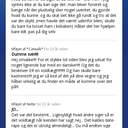
syntes ikke at du kan sige det. man bliver forviret og
bange når der pludselig sker noget uventet. du gjorde
hvad du kunne. og du skal slet ikke gå rundt og tro at det
var din skyld. (men havde det været udenfor bilen, skulle
du bare ha losset ham i kebaben) Håber det her hjælper.
bare lidt. pas på dig selv
tilføjet af
*Catwalk*
for 23 år siden
Dumme svin!!!!
Hej smukke!!!! For et stykke tid siden blev jeg udsat for
noget lignende bar med en dansker!!!! Og det du
beskriver ER en voldtægt!!!!!!!!! Og han skulle bare
kastreres!!!! Jeg er så ked af det på dine vegne og jeg
håber virkelig at du finder en måde at komme over det
på!!!
tilføjet af
Nette
for 23 år siden
JO...
Det var det bestemt... Ligesyldigt hvad andre siger så er
det voldtægt når kvinden har sagt nej... Det kaldes date-
rape og det er utrolig almindeligt... Du må endten sige