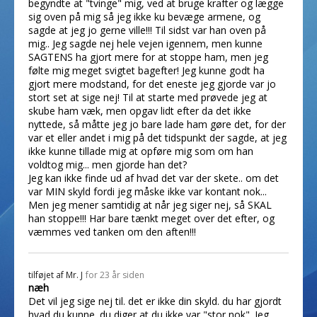
begyndte at "tvinge" mig, ved at bruge krafter og lægge
sig oven på mig så jeg ikke ku bevæge armene, og
sagde at jeg jo gerne ville!!! Til sidst var han oven på
mig.. Jeg sagde nej hele vejen igennem, men kunne
SAGTENS ha gjort mere for at stoppe ham, men jeg
følte mig meget svigtet bagefter! Jeg kunne godt ha
gjort mere modstand, for det eneste jeg gjorde var jo
stort set at sige nej! Til at starte med prøvede jeg at
skube ham væk, men opgav lidt efter da det ikke
nyttede, så måtte jeg jo bare lade ham gøre det, for der
var et eller andet i mig på det tidspunkt der sagde, at jeg
ikke kunne tillade mig at opføre mig som om han
voldtog mig... men gjorde han det?
Jeg kan ikke finde ud af hvad det var der skete.. om det
var MIN skyld fordi jeg måske ikke var kontant nok...
Men jeg mener samtidig at når jeg siger nej, så SKAL
han stoppe!!! Har bare tænkt meget over det efter, og
væmmes ved tanken om den aften!!!
tilføjet af
Mr. J
for 23 år siden
næh
Det vil jeg sige nej til. det er ikke din skyld. du har gjordt
hvad du kunne. du diger at du ikke var "stor nok". Jeg