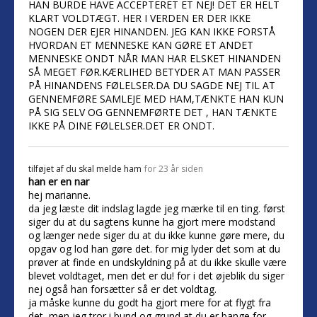
HAN BURDE HAVE ACCEPTERET ET NEJ! DET ER HELT
KLART VOLDTÆGT. HER I VERDEN ER DER IKKE
NOGEN DER EJER HINANDEN. JEG KAN IKKE FORSTÅ
HVORDAN ET MENNESKE KAN GØRE ET ANDET
MENNESKE ONDT NÅR MAN HAR ELSKET HINANDEN
SÅ MEGET FØR.KÆRLIHED BETYDER AT MAN PASSER
PÅ HINANDENS FØLELSER.DA DU SAGDE NEJ TIL AT
GENNEMFØRE SAMLEJE MED HAM,TÆNKTE HAN KUN
PÅ SIG SELV OG GENNEMFØRTE DET , HAN TÆNKTE
IKKE PÅ DINE FØLELSER.DET ER ONDT.
tilføjet af
du skal melde ham
for 23 år siden
han er en nar
hej marianne.
da jeg læste dit indslag lagde jeg mærke til en ting. først
siger du at du sagtens kunne ha gjort mere modstand
og længer nede siger du at du ikke kunne gøre mere, du
opgav og lod han gøre det. for mig lyder det som at du
prøver at finde en undskyldning på at du ikke skulle være
blevet voldtaget, men det er du! for i det øjeblik du siger
nej også han forsætter så er det voldtag.
ja måske kunne du godt ha gjort mere for at flygt fra
det, men jeg tror i bund og grund at du er bange for