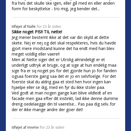
fra hvis det skulle ske igen, eller gå med en eller anden
form for beskyttelse - tro mig, jeg kender det...
tilføjet af
Nalle
for 23 år siden
Sikke noget PIS!! TIL nette!
Jeg mener bestemt ikke at det var din skyld at dette
skete. Nej er nej og det skal respekteres, hvis du havde
gjort mere modstand kunne det ha endt med han blev
meget voldlig eller vaere!!
Men at Nette siger det er Utrolig almindeligt er et
underligt udtryk at bruge, og at sige at hun endelig maa
sige fra er sq noget pis for det gjorde hun jo for fanden
ogsaa foerste gang saa det er jo en selvfoelge. For det
foerste skal du aldrig gaa et sted hen hvor ingen kan
hjaelpe eller se dig, med en fyr du ikke stoler paa.
Ved godt at man nogen gange kan blive vildledt af en
facade men gaa efter dit instinkt, lad ikke denne dumme
dreng oedelaegge din til vaerelse... Pas paa dig selv..for
der er ikke mange andre der goer det!
tilføjet af
mivmiv
for 23 år siden