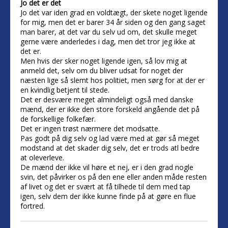
Jo det er det
Jo det var iden grad en voldtægt, der skete noget ligende
for mig, men det er barer 34 år siden og den gang saget
man barer, at det var du selv ud om, det skulle meget
gerne være anderledes i dag, men det tror jeg ikke at
det er.
Men hvis der sker noget ligende igen, så lov mig at
anmeld det, selv om du bliver udsat for noget der
næsten lige så slemt hos politiet, men sørg for at der er
en kvindlig betjent til stede.
Det er desvære meget almindeligt også med danske
mænd, der er ikke den store forskeld angående det på
de forskellige folkefær.
Det er ingen trøst nærmere det modsatte.
Pas godt på dig selv og lad være med at gør så meget
modstand at det skader dig selv, det er trods atl bedre
at oleverleve.
De mænd der ikke vil høre et nej, er i den grad nogle
svin, det påvirker os på den ene eller anden måde resten
af livet og det er svært at få tilhede til dem med tap
igen, selv dem der ikke kunne finde på at gøre en flue
fortred.