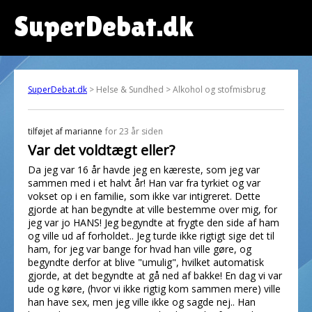
SuperDebat.dk
SuperDebat.dk
> Helse & Sundhed > Alkohol og stofmisbrug
tilføjet af
marianne
for 23 år siden
Var det voldtægt eller?
Da jeg var 16 år havde jeg en kæreste, som jeg var
sammen med i et halvt år! Han var fra tyrkiet og var
vokset op i en familie, som ikke var intigreret. Dette
gjorde at han begyndte at ville bestemme over mig, for
jeg var jo HANS! Jeg begyndte at frygte den side af ham
og ville ud af forholdet.. Jeg turde ikke rigtigt sige det til
ham, for jeg var bange for hvad han ville gøre, og
begyndte derfor at blive "umulig", hvilket automatisk
gjorde, at det begyndte at gå ned af bakke! En dag vi var
ude og køre, (hvor vi ikke rigtig kom sammen mere) ville
han have sex, men jeg ville ikke og sagde nej.. Han