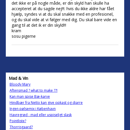
det ikke er på nogle måde, er din skyld han skulle ha
accepteret at du sagde nej!!!. hvis du ikke aldre har fået
hjælp, syndes vi at du skal snakke med en profesionel,
og du skal vide at vi følger med dig. Du skal bare vide en
gang til at det ik er din skyld!!!
kram
sosu pigerne
Mad & Vin
Bloody Mary
Aftensmad ? what to make ??!
Kan man spise Bæ-karve
Hindbær fra Netto kan give opkast og diarre
Ingen pølsemix i København
Havregrød - mad eller uspiseligt slask
Pointliste?
Thorrisgaard?