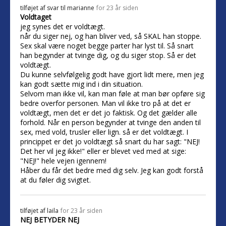
tilføjet af
svar til marianne
for 23 år siden
Voldtaget
jeg synes det er voldtægt.
når du siger nej, og han bliver ved, så SKAL han stoppe.
Sex skal være noget begge parter har lyst til. Så snart
han begynder at tvinge dig, og du siger stop. Så er det
voldtægt.
Du kunne selvfølgelig godt have gjort lidt mere, men jeg
kan godt sætte mig ind i din situation.
Selvom man ikke vil, kan man føle at man bør opføre sig
bedre overfor personen. Man vil ikke tro på at det er
voldtægt, men det er det jo faktisk. Og det gælder alle
forhold. Når en person begynder at tvinge den anden til
sex, med vold, trusler eller lign. så er det voldtægt. I
princippet er det jo voldtægt så snart du har sagt: "NEJ!
Det her vil jeg ikke!" eller er blevet ved med at sige:
"NEJ!" hele vejen igennem!
Håber du får det bedre med dig selv. Jeg kan godt forstå
at du føler dig svigtet.
tilføjet af
laila
for 23 år siden
NEJ BETYDER NEJ