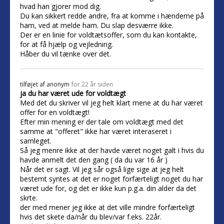
hvad han gjorer mod dig.
Du kan sikkert redde andre, fra at komme i hænderne på
ham, ved at melde ham. Du slap desværre ikke.
Der er en linie for voldtætsoffer, som du kan kontakte,
for at få hjælp og vejledning.
Håber du vil tænke over det.
tilføjet af
anonym
for 22 år siden
ja du har været ude for voldtægt
Med det du skriver vil jeg helt klart mene at du har været
offer for en voldtægt!
Efter min mening er der tale om voldtægt med det
samme at "offeret" ikke har været interaseret i
samleget.
Så jeg menre ikke at der havde været noget galt i hvis du
havde anmelt det den gang ( da du var 16 år )
Når det er sagt. Vil jeg sår også lige sige at jeg helt
bestemt syntes at det er noget forfærteligt noget du har
været ude for, og det er ikke kun p.g.a. din alder da det
skrte.
der med mener jeg ikke at det ville mindre forfærteligt
hvis det skete da/når du blev/var f.eks. 22år.