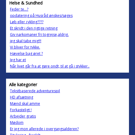
Helse & Sundhed
Feder te...?
opdatering på Husråd ønskes/søges
Løb eller cykling????
Et skridt i den rigtige retning
Giv narkomaner fri togrejse,aldrig.
jeg skal tabe mig!!!
Vi bliver for tykke.
Hævelse bag øret ?
Jeg har et
Når livet går fra at gøre ondt, til at gå i stykker..
Alle kategorier
Tekstbaserede adventurespil
HD afsætning
Mænd skal amme
Forkasteligt !
Arbejder gratis
Mødom
Er jeg mon allerede i overgangsalderen?