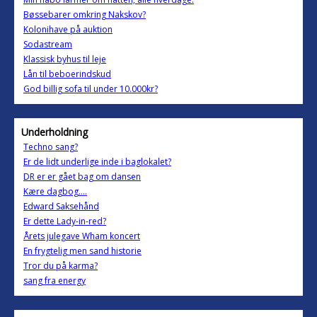
Bøssebarer omkring Nakskov?
Kolonihave på auktion
Sodastream
Klassisk byhus til leje
Lån til beboerindskud
God billig sofa til under 10.000kr?
Underholdning
Techno sang?
Er de lidt underlige inde i baglokalet?
DR er er gået bag om dansen
Kære dagbog....
Edward Saksehånd
Er dette Lady-in-red?
Årets julegave Wham koncert
En frygtelig men sand historie
Tror du på karma?
sang fra energy