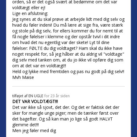
orden, så er det også svært at bedømme om det var
voldtægt eller ej!
Lige en afslutning:
Jeg synes at du skal prøve at arbejde lidt med dig selv og
hvad du føler indeni! Du må lære at sige fra, være stærk
og stole på dig selv, for ellers kommer du for nemt til at
få nogle følelser i klemme og der opstår tvivl i dit indre
om hvad det nu egentlig var der skete! Lyt til dine
følelser: FØLTE du dig voldtaget? Ham skal du ikke have
noget respekt for, så jeg håber at du aldrig vil "voldtage"
dig selv med tanken om, at du jo ikke vil opføre dig som
om at det var en voldtægt!!
Held og lykke med fremtiden og pas nu godt på dig selv!!
Mvh Maise
tilføjet af
EN UGLE
for 23 år siden
DET VAR VOLDTÆGT!!!
Det var ikke så sjovt, det der. Og det er faktisk det der
sker for mangle unge piger; men de tænker først over
det bagefter. Og så kan man jo lige så godt HALVT
glemme det!!!
Men jeg føler med dig