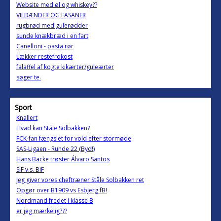
Website med øl og whiskey??
VILDÆNDER OG FASANER
rugbrød med gulerødder
sunde knækbræd i en fart
Canelloni - pasta rør
Lækker restefrokost
falaffel af kogte kikærter/guleærter
søger te.
Sport
Knallert
Hvad kan Ståle Solbakken?
FCK-fan fængslet for vold efter stormøde
SAS-Ligaen - Runde 22 (Byd!)
Hans Backe trøster Álvaro Santos
SiF v.s. BiF
Jeg giver vores cheftræner Ståle Solbakken ret
Opgør over B1909 vs Esbjerg fB!
Nordmand fredet i klasse B
er jeg mærkelig???