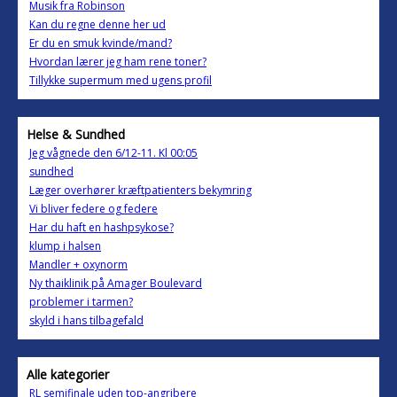
Musik fra Robinson
Kan du regne denne her ud
Er du en smuk kvinde/mand?
Hvordan lærer jeg ham rene toner?
Tillykke supermum med ugens profil
Helse & Sundhed
Jeg vågnede den 6/12-11. Kl 00:05
sundhed
Læger overhører kræftpatienters bekymring
Vi bliver federe og federe
Har du haft en hashpsykose?
klump i halsen
Mandler + oxynorm
Ny thaiklinik på Amager Boulevard
problemer i tarmen?
skyld i hans tilbagefald
Alle kategorier
RL semifinale uden top-angribere