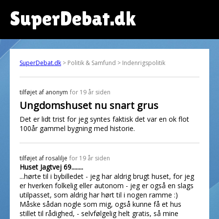
SuperDebat.dk
SuperDebat.dk
> Politik & Samfund > Indenrigspolitik
tilføjet af
anonym
for 19 år siden
Ungdomshuset nu snart grus
Det er lidt trist for jeg syntes faktisk det var en ok flot
100år gammel bygning med historie.
tilføjet af
rosalilje
for 19 år siden
Huset Jagtvej 69........
...hørte til i bybilledet - jeg har aldrig brugt huset, for jeg
er hverken folkelig eller autonom - jeg er også en slags
utilpasset, som aldrig har hørt til i nogen ramme :)
Måske sådan nogle som mig, også kunne få et hus
stillet til rådighed, - selvfølgelig helt gratis, så mine