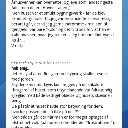
Århusvenner kan overnatte, og leve som landet rigeste
Adel men de er i Hovedstaden ;)
Men huset var et smukt bygningsværk - før de blev
skoddet og malet til...jeg var en smule følelsesmæssigt
berørt i går, det vil jeg gerne indrømme - min søn til
gengæld, var bare "kold" og det til trods for, at han er
københavner, hvad jeg ikke er, - jeg har bare lånt byen i
40 år.....
Vh Lilje
tilføjet af
lady-in-blue
for 19 år siden
helt enig..
det er synd at en flot gammel bygning skulle jævnes
med jorden.
Skylden kan naturligvis kun lægges på de såkaldte
"brugere" af huset, som tilsyneladende var fultstændig
ligeglad med både vedligeholdelse og husets skæbne i
øvrigt.
De påstår at huset havde stor betydning for dem, -
hvorfor passede de så ikke på det ??
Men sådan går der når man er for meget optaget af
afstumpet vold (på nørrebro hedder det "frustrationer").
lady-in-blue