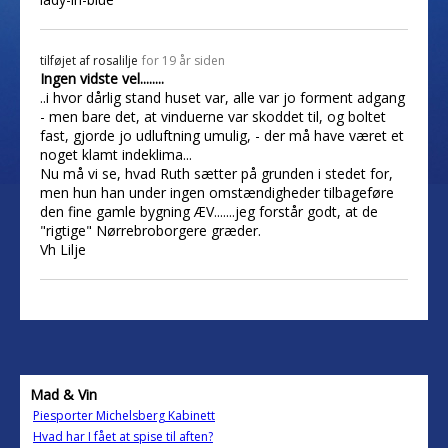
tilføjet af
rosalilje
for 19 år siden
Ingen vidste vel........
..i hvor dårlig stand huset var, alle var jo forment adgang
- men bare det, at vinduerne var skoddet til, og boltet
fast, gjorde jo udluftning umulig, - der må have været et
noget klamt indeklima...
Nu må vi se, hvad Ruth sætter på grunden i stedet for,
men hun han under ingen omstændigheder tilbageføre
den fine gamle bygning ÆV.......jeg forstår godt, at de
"rigtige" Nørrebroborgere græder.
Vh Lilje
Mad & Vin
Piesporter Michelsberg Kabinett
Hvad har I fået at spise til aften?