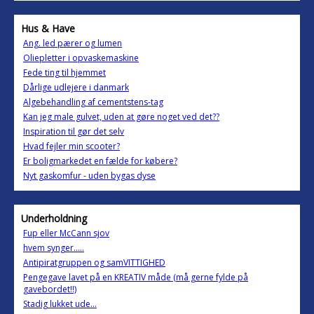
Hus & Have
Ang. led pærer og lumen
Oliepletter i opvaskemaskine
Fede ting til hjemmet
Dårlige udlejere i danmark
Algebehandling af cementstens-tag
Kan jeg male gulvet, uden at gøre noget ved det??
Inspiration til gør det selv
Hvad fejler min scooter?
Er boligmarkedet en fælde for købere?
Nyt gaskomfur - uden bygas dyse
Underholdning
Fup eller McCann sjov
hvem synger.....
Antipiratgruppen og samVITTIGHED
Pengegave lavet på en KREATIV måde (må gerne fylde på
gavebordet!!)
Stadig lukket ude...