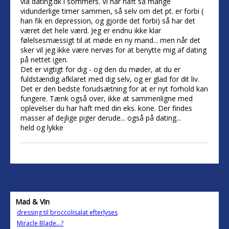
via dating.dk i sommers. Vi har haft så mange
vidunderlige timer sammen, så selv om det pt. er forbi (
han fik en depression, og gjorde det forbi) så har det
været det hele værd. Jeg er endnu ikke klar
følelsesmæssigt til at møde en ny mand... men når det
sker vil jeg ikke være nervøs for at benytte mig af dating
på nettet igen.
Det er vigtigt for dig - og den du møder, at du er
fuldstændig afklaret med dig selv, og er glad for dit liv.
Det er den bedste forudsætning for at er nyt forhold kan
fungere. Tænk også over, ikke at sammenligne med
oplevelser du har haft med din eks. kone. Der findes
masser af dejlige piger derude... også på dating...
held og lykke
Mad & Vin
dressing til broccolisalat efterlyses
Miracle Blade...?