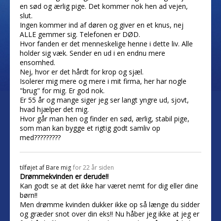
en sød og ærlig pige. Det kommer nok hen ad vejen,
slut.
Ingen kommer ind af døren og giver en et knus, nej
ALLE gemmer sig. Telefonen er DØD.
Hvor fanden er det menneskelige henne i dette liv. Alle
holder sig væk. Sender en ud i en endnu mere
ensomhed.
Nej, hvor er det hårdt for krop og sjæl.
Isolerer mig mere og mere i mit firma, her har nogle
"brug" for mig. Er god nok.
Er 55 år og mange siger jeg ser langt yngre ud, sjovt,
hvad hjælper det mig.
Hvor går man hen og finder en sød, ærlig, stabil pige,
som man kan bygge et rigtig godt samliv op
med?????????
tilføjet af
Bare mig
for 22 år siden
Drømmekvinden er derude!!
Kan godt se at det ikke har været nemt for dig eller dine
børn!!
Men drømme kvinden dukker ikke op så længe du sidder
og græder snot over din eks!! Nu håber jeg ikke at jeg er