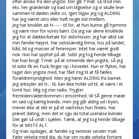
efter ønske fra den yngste. Der gik 7 mdr. så stod min
eks. her grædende og bad om tilgivelse og vi skulle leve
sammen til døden skilte os. Igen tilgav jeg og ALDRIG
har jeg været utro eller haft nogle ind imellem.
Jeg har knoklet ad H------ til for, at hun kunne gå hjemme
og være mor for vores børn. Da jeg var alene knoklede
jeg for at dække/betale for skilsmissen. Jeg har altid sat
min familie højest. Har selvstændig firma, hus på landet,
båd, bil og masser af ferierejser. Intet har været godt
nok. Hun har spyttet på alt. Sidst jeg tog hende tilbage
har hun brugt 7 mdr. på at omvende den yngste, så jeg
til sidst fik en Fuck-finger op i hovedet. Hun er flyttet, har
taget den yngste med, har fået mig til at få fælles
forældremyndighed. Men jeg hører ALDRIG fra barnet.
Jeg arbejder ad H.... til, kan ikke holde ud til, at være i et
tomt hus. Mig og min radio. Frygter
fremtiden/alderdommen i ensomhed. Vil SÅ gerne møde
en sød og kærlig kvinde, men jeg går aldrig ud i byen,
mener ikke at det er på et værtshus hun findes. Har
prøvet dating, men det er sgu da total useriøse kvinder.
Det gør så ondt i sjælen. Tænk, at jeg tog hende tilbage
for at MISTE ALT.
Og man opdager, at familie og vennner sender mail:
Føler virkelig med dig, du har om nogle virkelig fortjent