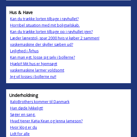
Hus & Have
Kan du trække lorten tilbage i røvhullet?
Horribel situation med mit boligselskab.
Kan du trække lorten tilbage op i røvhullet igen?
Læder lænestol- spar 2000 hvis vi køber 2 sammen!
vaskemaskine der skyller sæben ud?
Lejlighed i Århus
Kan man egt. losse sig selv i bollerne?
Hjælp!! Mit hus er hjemsøgt
vaskemaskine larmer voldsomt
Jeg vil losses i bollerne nu!!
Underholdning
ItaloBrothers kommer til Danmark
Han døde lykkeligt!
Søger en sang.
Hvad tjener Katja Kean og Jenna Jameson?
Hvor klog er du
Lidt for alle