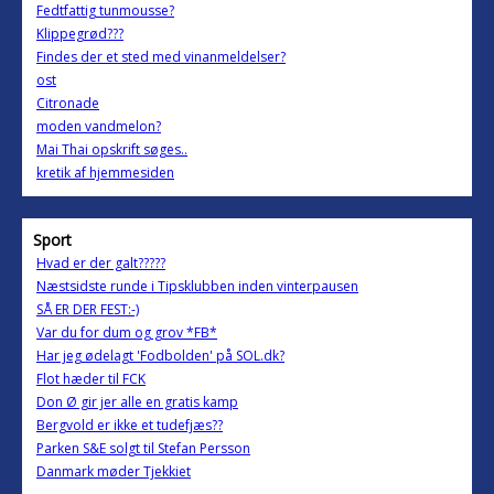
Fedtfattig tunmousse?
Klippegrød???
Findes der et sted med vinanmeldelser?
ost
Citronade
moden vandmelon?
Mai Thai opskrift søges..
kretik af hjemmesiden
Sport
Hvad er der galt?????
Næstsidste runde i Tipsklubben inden vinterpausen
SÅ ER DER FEST:-)
Var du for dum og grov *FB*
Har jeg ødelagt 'Fodbolden' på SOL.dk?
Flot hæder til FCK
Don Ø gir jer alle en gratis kamp
Bergvold er ikke et tudefjæs??
Parken S&E solgt til Stefan Persson
Danmark møder Tjekkiet