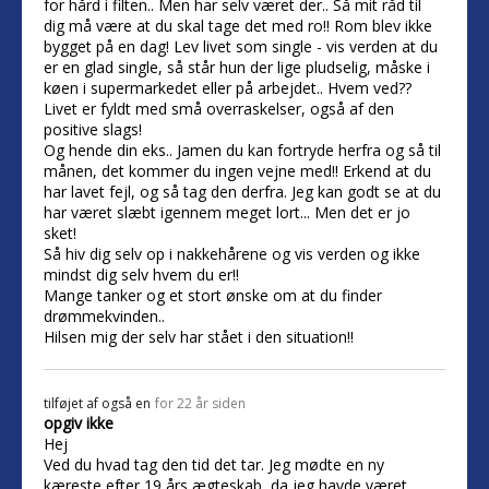
for hård i filten.. Men har selv været der.. Så mit råd til
dig må være at du skal tage det med ro!! Rom blev ikke
bygget på en dag! Lev livet som single - vis verden at du
er en glad single, så står hun der lige pludselig, måske i
køen i supermarkedet eller på arbejdet.. Hvem ved??
Livet er fyldt med små overraskelser, også af den
positive slags!
Og hende din eks.. Jamen du kan fortryde herfra og så til
månen, det kommer du ingen vejne med!! Erkend at du
har lavet fejl, og så tag den derfra. Jeg kan godt se at du
har været slæbt igennem meget lort... Men det er jo
sket!
Så hiv dig selv op i nakkehårene og vis verden og ikke
mindst dig selv hvem du er!!
Mange tanker og et stort ønske om at du finder
drømmekvinden..
Hilsen mig der selv har stået i den situation!!
tilføjet af
også en
for 22 år siden
opgiv ikke
Hej
Ved du hvad tag den tid det tar. Jeg mødte en ny
kæreste efter 19 års ægteskab, da jeg havde været