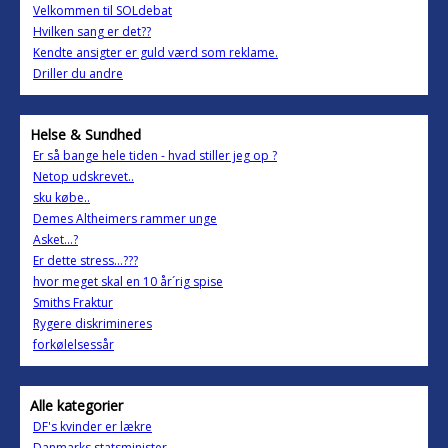
Velkommen til SOLdebat
Hvilken sang er det??
Kendte ansigter er guld værd som reklame.
Driller du andre
Helse & Sundhed
Er så bange hele tiden - hvad stiller jeg op ?
Netop udskrevet..
sku købe..
Demes Altheimers rammer unge
Asket...?
Er dette stress...???
hvor meget skal en 10 år´rig spise
Smiths Fraktur
Rygere diskrimineres
forkølelsessår
Alle kategorier
DF's kvinder er lækre
Danmarks statsminister