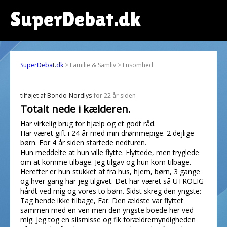
SuperDebat.dk
SuperDebat.dk
> Familie & Samliv > Ensomhed
tilføjet af
Bondo-Nordlys
for 22 år siden
Totalt nede i kælderen.
Har virkelig brug for hjælp og et godt råd.
Har været gift i 24 år med min drømmepige. 2 dejlige
børn. For 4 år siden startede nedturen.
Hun meddelte at hun ville flytte. Flyttede, men tryglede
om at komme tilbage. Jeg tilgav og hun kom tilbage.
Herefter er hun stukket af fra hus, hjem, børn, 3 gange
og hver gang har jeg tilgivet. Det har været så UTROLIG
hårdt ved mig og vores to børn. Sidst skreg den yngste:
Tag hende ikke tilbage, Far. Den ældste var flyttet
sammen med en ven men den yngste boede her ved
mig. Jeg tog en silsmisse og fik forældremyndigheden