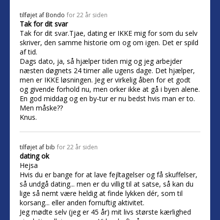
tilføjet af
Bondo
for 22 år siden
Tak for dit svar
Tak for dit svar.Tjae, dating er IKKE mig for som du selv
skriver, den samme historie om og om igen. Det er spild
af tid.
Dags dato, ja, så hjælper tiden mig og jeg arbejder
næsten døgnets 24 timer alle ugens dage. Det hjælper,
men er IKKE løsningen. Jeg er virkelig åben for et godt
og givende forhold nu, men orker ikke at gå i byen alene.
En god middag og en by-tur er nu bedst hvis man er to.
Men måske??
Knus.
tilføjet af
bib
for 22 år siden
dating ok
Hejsa
Hvis du er bange for at lave fejltagelser og få skuffelser,
så undgå dating... men er du villig til at satse, så kan du
lige så nemt være heldig at finde lykken dér, som til
korsang... eller anden fornuftig aktivitet.
Jeg mødte selv (jeg er 45 år) mit livs største kærlighed