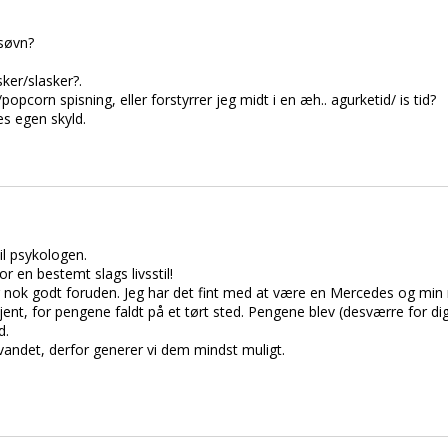
 søvn?
ker/slasker?.
popcorn spisning, eller forstyrrer jeg midt i en æh.. agurketid/ is tid?
s egen skyld.
il psykologen.
or en bestemt slags livsstil!
ever nok godt foruden. Jeg har det fint med at være en Mercedes og min
ent, for pengene faldt på et tørt sted. Pengene blev (desværre for dig)
d.
 vandet, derfor generer vi dem mindst muligt.