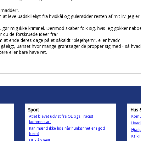
 smadder".
leve uadskilleligt fra hvidkål og gulerødder resten af mit liv. Jeg er
, gør mig ikke kriminel. Derimod skaber folk sig, hvis jeg gokker nab
ar du de forskruede ideer fra?
m at ende deres dage på et såkaldt "plejehjem", eller hvad?
dgåeligt, uanset hvor mange grøntsager de propper sig med - så hvad
tere eller bare have ret.
Sport
Hus 
Atlet blevet udvist fra OL pga. 'racist
Kom A
kommentar'
Hvad 
Kan mænd ikke lide når hunkønnet er i god
Hjælp
form?
Kalk i
OL - Åh nej!!