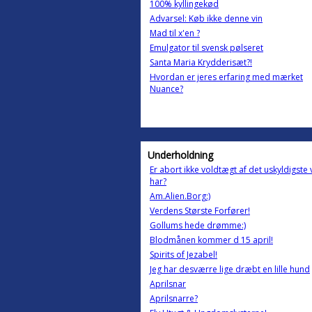
100% kyllingekød
Advarsel: Køb ikke denne vin
Mad til x'en ?
Emulgator til svensk pølseret
Santa Maria Krydderisæt?!
Hvordan er jeres erfaring med mærket
Nuance?
Underholdning
Er abort ikke voldtægt af det uskyldigste 
har?
Am.Alien.Borg:)
Verdens Største Forfører!
Gollums hede drømme:)
Blodmånen kommer d 15 april!
Spirits of Jezabel!
Jeg har desværre lige dræbt en lille hund
Aprilsnar
Aprilsnarre?