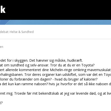
dk
 debat: Helse & Sundhed
den
 stedet for i skyggen. Det hævner sig måske, hudkræft.
t om sundhed og selv-ansvar. Tror du at du er en Toyota?
kert allerede kommenteret dine Michelin-ringe omkring mavemuskulat
rhalingsbanen. Tror deres organer kan udskiftet, som var det en Toyot
lorier du forbrænder om dagen? - hvad du bruger af kalorier?
a det kun kan ramme naboen? hvis ja: hvorfor er det så ikke naboen der 
reret mig. Troede før mit bekendtskab at jeg var levende død, og at li
t?