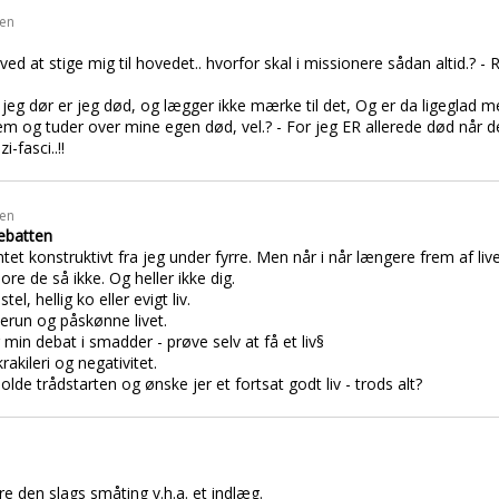
den
ed at stige mig til hovedet.. hvorfor skal i missionere sådan altid.? -
r jeg dør er jeg død, og lægger ikke mærke til det, Og er da ligeglad 
frem og tuder over mine egen død, vel.? - For jeg ER allerede død når de
i-fasci..!!
den
debatten
ntet konstruktivt fra jeg under fyrre. Men når i når længere frem af liv
re de så ikke. Og heller ikke dig.
l, hellig ko eller evigt liv.
terun og påskønne livet.
 min debat i smadder - prøve selv at få et liv§
krakileri og negativitet.
olde trådstarten og ønske jer et fortsat godt liv - trods alt?
re den slags småting v.h.a. et indlæg.