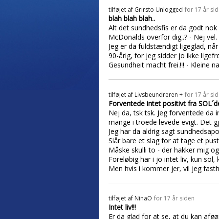
tilføjet af
Grirsto Unlogged
for 17 år si
blah blah blah..
Alt det sundhedsfis er da godt nok v
McDonalds overfor dig..? - Nej vel.
Jeg er da fuldstændigt ligeglad, nå
90-årig, for jeg sidder jo ikke lige
Gesundheit macht frei.!!! - Kleine naz
tilføjet af
Livsbeundreren +
for 17 år si
Forventede intet positivt fra SOL´
Nej da, tsk tsk. Jeg forventede da i
mange i troede levede evigt. Det gjo
Jeg har da aldrig sagt sundhedsaposte
Slår bare et slag for at tage et pus
Måske skulli to - der hakker mig og
Foreløbig har i jo intet liv, kun sol, 
Men hvis i kommer jer, vil jeg fasth
tilføjet af
NinaO
for 17 år siden
Intet liv!!!
Er da glad for at se, at du kan afgø