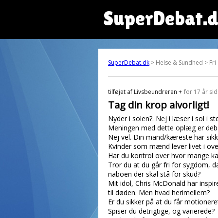
SuperDebat.
SuperDebat.dk
> Helse & Sundhed > Fri
tilføjet af
Livsbeundreren +
for 17 år si
Tag din krop alvorligt!
Nyder i solen?. Nej i læser i sol i
Meningen med dette oplæg er deba
Nej vel. Din mand/kæreste har sik
Kvinder som mænd lever livet i ove
Har du kontrol over hvor mange ka
Tror du at du går fri for sygdom, d
naboen der skal stå for skud?
Mit idol, Chris McDonald har inspi
til døden. Men hvad herimellem?
Er du sikker på at du får motionere
Spiser du detrigtige, og varierede?