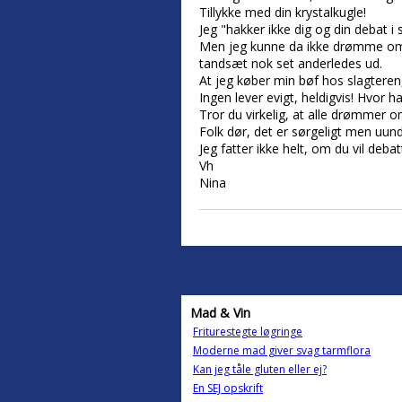
Tillykke med din krystalkugle!
Jeg "hakker ikke dig og din debat i
Men jeg kunne da ikke drømme om at 
tandsæt nok set anderledes ud.
At jeg køber min bøf hos slagteren
Ingen lever evigt, heldigvis! Hvor h
Tror du virkelig, at alle drømmer o
Folk dør, det er sørgeligt men uun
Jeg fatter ikke helt, om du vil debat
Vh
Nina
Mad & Vin
Friturestegte løgringe
Moderne mad giver svag tarmflora
Kan jeg tåle gluten eller ej?
En SEJ opskrift