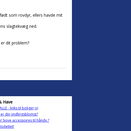
 født som rovdyr, ellers havde mit
oens slagtekvæg ned.
 er dit problem?
& Have
LLE - links til boliger;o)
er din yndlingsblomst?
! Sjove accessoires til håndv.?
 toilettet!