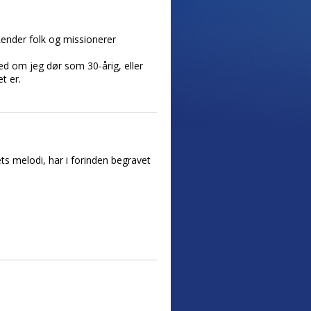
 Render folk og missionerer
med om jeg dør som 30-årig, eller
t er.
ets melodi, har i forinden begravet