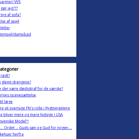
varmer/ VVS
gør jeg???
ing af sofa?
lse af spejl
letter
tempel/dampbad
kategorier
i rødt?
i glemt drengene?
 der være dødsstraf for de værste?
rnes iscenesættelse
il læge
re vil overtage FN's rolle i flygtningelejre
ne bliver mere og mere hidsige i USA
svenske Model"!
 ... Ordet ... Guds søn og Gud for nogen ...
kehuer herfra