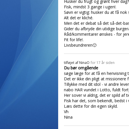
Husker du frugt og grønt hver dag?
Fisk, mindst 3 gange i ugen!.
Søvn er vigtig: husker du at få nok
Alt det er kliché.
Men det er debat så det så-det-bas
Gider du afbryde din utidige burger/
Råd/kommentarer ønskes - for jere
Fit for life!.
Livsbeundreren🙂
tilføjet af
NinaO
for 17 år siden
Du bør omgående
søge læge for at få en henvisning t
Det er ikke din pligt at missionere f
Tillykke med dit idol - vi andre l
nabo HAR vundet i Lotto, fuldt fortj
Her sover vi aldrig, det er spild af ti
Fisk har det, som bekendt, bedst i
Læs dette for din egen skyld.
Vh
Nina