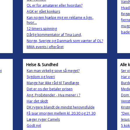
Vand
OL er for amatører eller hvordan?
Hvad 
AGK er gået konkurs
Regør
Kan nogen hjælpe mig en reklame e.lign.,
fjerne
hvor...
mugp
12 timers spinning
bade
Dårlig kommentator af Tina Lund,
Norge, Sverige og Danmark som værter af OL?
MMA events i efteråret
Helse & Sundhed
Alle 
vi
Kan man virkelig sove så meget?
Ser v
Sygdom og lyveri
Har v
Mange har ikke råd til Tandlæge
Burde
Det er os der betaler prisen
Medie
Ang. ProExtender - Hva mener i ?
Dom t
Har det skidt
Venst
DK rygere blandt de mindst hensynsfulde
Krist
Få svar imorgen mellem kl. 20.30 og 21.30
"Den 
Læger ryger Camels
Jesus
Godt nyt
5 kok