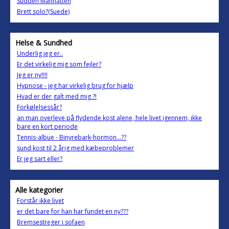
Sudden Manhatten
Brett solo?(Suede)
Helse & Sundhed
Underlig jeg er..
Er det virkelig mig som fejler?
Jeg er ny!!!!
Hypnose - jeg har virkelig brug for hjælp
Hvad er der galt med mig ?!
Forkølelsessår?
an man overleve på flydende kost alene, hele livet igennem, ikke
bare en kort periode
Tennis-albue - Binyrebark-hormon...??
sund kost til 2 årig med kæbeproblemer
Er jeg sart eller?
Alle kategorier
Forstår ikke livet
er det bare for han har fundet en ny???
Bremsestreger i sofaen