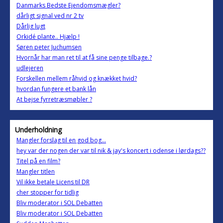
Danmarks Bedste Ejendomsmægler?
dårligt signal ved nr 2 tv
Dårlig lugt
Orkidé plante.. Hjælp !
Søren peter Juchumsen
Hvornår har man ret til at få sine penge tilbage.?
udlejeren
Forskellen mellem råhvid og knækket hvid?
hvordan fungere et bank lån
At bejse fyrretræsmøbler ?
Underholdning
Mangler forslag til en god bog...
hey var der nogen der var til nik & jay's koncert i odense i lørdags??
Titel på en film?
Mangler titlen
Vil ikke betale Licens til DR
cher stopper for tidlig
Bliv moderator i SOL Debatten
Bliv moderator i SOL Debatten