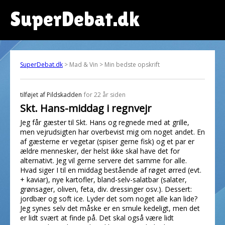
SuperDebat.dk
SuperDebat.dk
> Mad & Vin > Min bedste opskrift
tilføjet af
Pildskadden
for 22 år siden
Skt. Hans-middag i regnvejr
Jeg får gæster til Skt. Hans og regnede med at grille,
men vejrudsigten har overbevist mig om noget andet. En
af gæsterne er vegetar (spiser gerne fisk) og et par er
ældre mennesker, der helst ikke skal have det for
alternativt. Jeg vil gerne servere det samme for alle.
Hvad siger I til en middag bestående af røget ørred (evt.
+ kaviar), nye kartofler, bland-selv-salatbar (salater,
grønsager, oliven, feta, div. dressinger osv.). Dessert:
jordbær og soft ice. Lyder det som noget alle kan lide?
Jeg synes selv det måske er en smule kedeligt, men det
er lidt svært at finde på. Det skal også være lidt