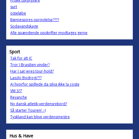
Friske dagligvare
surt
osteløbe
Bønnespires oprindelse????
Sodavandskage
Alle spændende opskrifter modtages gerne
Sport
Tak for alt JC
Tror I Brasilien vinder?
Har I sat jeres tour-hold?
Laszlo Bodrogi???
Aj hvorfor spillede da silva ikke la coste
VM 3/7
Revanche
Ny dansk atletik-verdensrekord?
Så starter Touren! :-)
Tyskland kan blive verdensmestre
Hus & Have