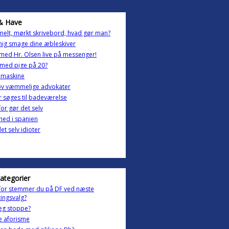
& Have
lt, mørkt skrivebord, hvad gør man?
ig smage dine æbleskiver
med Hr. Olsen live på messenger!
med pige på 20?
emaskine
øv væmmelige advokater
 søges til badeværelse
or gør det selv
ghed i spanien
et selv idioter
kategorier
for stemmer du på DF ved næste
tingsvalg?
jeg stoppe?
lle aforisme