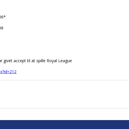
06*
06
 givet accept til at spille Royal League
px?id=212