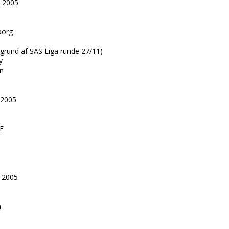
r 2005
borg
å grund af SAS Liga runde 27/11)
y
n
 2005
F
 2005
n