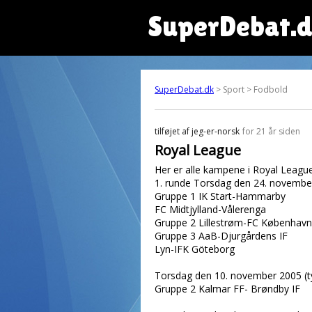
SuperDebat.
SuperDebat.dk
> Sport > Fodbold
tilføjet af
jeg-er-norsk
for 21 år siden
Royal League
Her er alle kampene i Royal Leagu
1. runde Torsdag den 24. novembe
Gruppe 1 IK Start-Hammarby
FC Midtjylland-Vålerenga
Gruppe 2 Lillestrøm-FC København
Gruppe 3 AaB-Djurgårdens IF
Lyn-IFK Göteborg
Torsdag den 10. november 2005 (ty
Gruppe 2 Kalmar FF- Brøndby IF