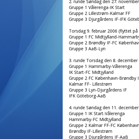
2. runde Søndag den 27. novembe
Gruppe 1 Vålerenga-IK Start
Gruppe 2 Lillestrøm-Kalmar FF
Gruppe 3 Djurgårdens IF-IFK Göte
Torsdag 9. februar 2006 (flyttet p
Gruppe 1 FC Midtjylland-Hammarb
Gruppe 2 Brøndby IF-FC Københav
Gruppe 3 AaB-Lyn
3. runde Torsdag den 8. december
Gruppe 1 Hammarby-Vålerenga
IK Start-FC Midtjylland
Gruppe 2 FC København-Brøndby I
Kalmar FF- Lillestrøm
Gruppe 3 Lyn-Djurgårdens IF
IFK Göteborg-AaB
4. runde Søndag den 11. december
Gruppe 1 IK Start-Vålerenga
Hammarby-FC Midtjylland
Gruppe 2 Kalmar FF-FC Københav
Brøndby IF-Lillestrøm
Gruppe 3 Djurgårdens IF-AaB