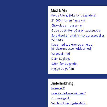
Mad & Vin
Kryds Allergi (ikke for begyndere)
21.000kr for en flaske vin
Chokolade mousse - er
Gode opskrifter på grøntsagssuppe
Solsikkeolie fra fakta - koldpresset eller
varmpre
Kage med tobleronecreme og
hindbærmousse holdbarhed
Valget af mad
Daim Lagkage
SUSHI for begynder
Hygge dag/aften
Underholdning
hvem er X
poul richart søn kriminel?
Godmorgen!!
Verdens Uheldigste Mand