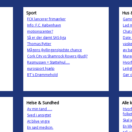
Sport
Hus 
FCK lancerer frimærker
Gamme
Info: F.C. København
Lad m
motionscenter?
Chat 
Så er der dømt SAS-liga
Date 
Thomas Rytter
vask
Mågens (kyllingens)sidste chance
øv b
Cork City vs Shamrock Rovers (Bud)?
Murer
Rasmussen = Støttehjul.....
Hvorf
eurosport hjælp
Lejli
BT´s Drømmehold
Gør d
Helse & Sundhed
Alle 
Av min tand . . .
Hvor
folke
Sved i ansigtet
Skal 
At blive yngre
En li
En sød medicin.