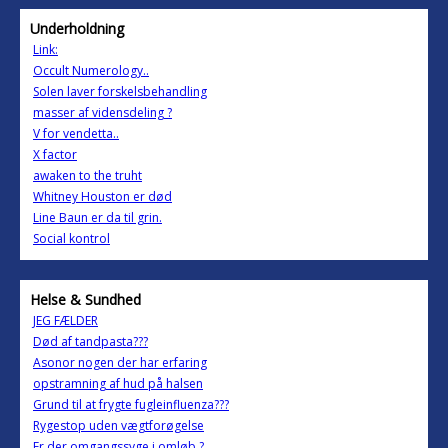
Underholdning
Link:
Occult Numerology..
Solen laver forskelsbehandling
masser af vidensdeling ?
V for vendetta..
X factor
awaken to the truht
Whitney Houston er død
Line Baun er da til grin.
Social kontrol
Helse & Sundhed
JEG FÆLDER
Død af tandpasta???
Asonor nogen der har erfaring
opstramning af hud på halsen
Grund til at frygte fugleinfluenza???
Rygestop uden vægtforøgelse
Er der omgangssyge i omløb ?