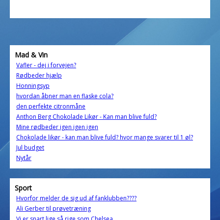
Mad & Vin
Vafler - dej i forvejen?
Rødbeder hjælp
Honningsyp
hvordan åbner man en flaske cola?
den perfekte citronmåne
Anthon Berg Chokolade Likør - Kan man blive fuld?
Mine rødbeder igen igen igen
Chokolade likør - kan man blive fuld? hvor mange svarer til 1 øl?
Jul budget
Nytår
Sport
Hvorfor melder de sig ud af fanklubben????
Ali Gerber til prøvetræning
Vi er snart lige så rige som Chelsea