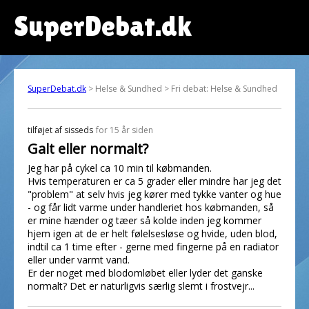
SuperDebat.dk
SuperDebat.dk
> Helse & Sundhed > Fri debat: Helse & Sundhed
tilføjet af
sisseds
for 15 år siden
Galt eller normalt?
Jeg har på cykel ca 10 min til købmanden.
Hvis temperaturen er ca 5 grader eller mindre har jeg det
"problem" at selv hvis jeg kører med tykke vanter og hue
- og får lidt varme under handleriet hos købmanden, så
er mine hænder og tæer så kolde inden jeg kommer
hjem igen at de er helt følelsesløse og hvide, uden blod,
indtil ca 1 time efter - gerne med fingerne på en radiator
eller under varmt vand.
Er der noget med blodomløbet eller lyder det ganske
normalt? Det er naturligvis særlig slemt i frostvejr...