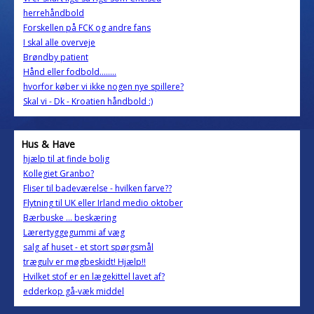
herrehåndbold
Forskellen på FCK og andre fans
I skal alle overveje
Brøndby patient
Hånd eller fodbold........
hvorfor køber vi ikke nogen nye spillere?
Skal vi - Dk - Kroatien håndbold :)
Hus & Have
hjælp til at finde bolig
Kollegiet Granbo?
Fliser til badeværelse - hvilken farve??
Flytning til UK eller Irland medio oktober
Bærbuske ... beskæring
Lærertyggegummi af væg
salg af huset - et stort spørgsmål
trægulv er møgbeskidt! Hjælp!!
Hvilket stof er en lægekittel lavet af?
edderkop gå-væk middel