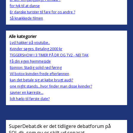
for tyk til at danse
Er danske turister til fare for os andre ?
Så knækkede filmen
Alle kategorier
Lyd hakker på youtube..
Kvinder søges. Betaling 2000 kr
TIGGERSHOW I 3 TIMER PÅ DR OG TV2 - NEJ TAK
Få din egen hjemmeside
Epinion: Stadig solid rød føring
Vil botox kvinden frede efterlønnen
kan det betale sig at købe brugt audi?
one night stands...hvor finder man disse kvinder?
savner en kæreste...
lidt hælp til første date?
SuperDebat.dk er det tidligere debatforum på
SOL.dk, som nu er skilt ud separat.